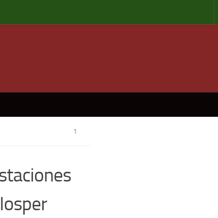
1
staciones
 Iosper