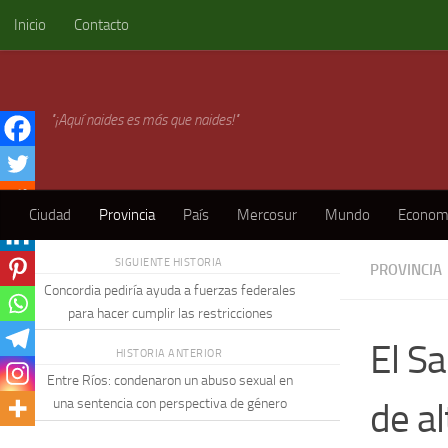
Inicio
Contacto
Skip to content
"¡Aquí naides es más que naides!"
Ciudad
Provincia
País
Mercosur
Mundo
Econom
SIGUIENTE HISTORIA
PROVINCIA
Concordia pediría ayuda a fuerzas federales
para hacer cumplir las restricciones
El S
HISTORIA ANTERIOR
Entre Ríos: condenaron un abuso sexual en
de al
una sentencia con perspectiva de género