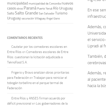
nuevos
municipalidad
municipalidad de Concordia
Paraná
casos
Río Uruguay
obras
Puerto Yeruá
En ese sen
Salto Grande
Turismo
Salto
San Salvador
infraestruc
Uruguay
vacunación
Villaguay
Ángel Giano
Además, co
Universida
COMENTARIOS RECIENTES
el servici
Lipradi al f
Cautelar por los comedores escolares en
Entre Ríos
en
Comedores escolares de Entre
También, d
Ríos: cuestionan la licitación adjudicada a
cerebrovas
Teknofood S.A.
Frigerio y Bravo analizan obras prioritarias
Además, res
para Federación
en
Trabajan para reiniciar el
al pacient
tobogán torbellino en el parque termal de
hacia la b
Federación
Entre Ríos y ANSES firman acuerdo por
déficit previsional
en
Los gobernadores de la