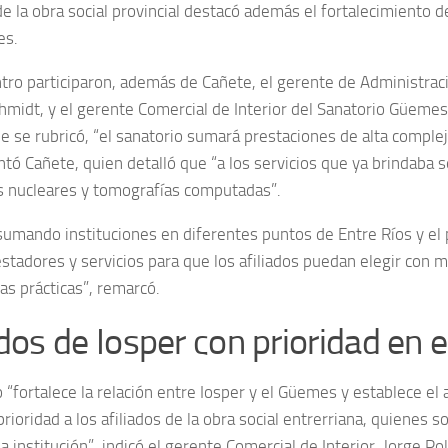
 de la obra social provincial destacó además el fortalecimiento de
es.
tro participaron, además de Cañete, el gerente de Administrac
midt, y el gerente Comercial de Interior del Sanatorio Güemes, 
 se rubricó, “el sanatorio sumará prestaciones de alta complejid
ontó Cañete, quien detalló que “a los servicios que ya brindaba
 nucleares y tomografías computadas”.
umando instituciones en diferentes puntos de Entre Ríos y el p
estadores y servicios para que los afiliados puedan elegir con 
las prácticas”, remarcó.
ados de Iosper con prioridad en
o “fortalece la relación entre Iosper y el Güemes y establece 
ioridad a los afiliados de la obra social entrerriana, quienes s
la institución”, indicó el gerente Comercial de Interior, Jorge Poll