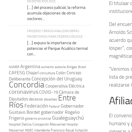
EN ENTRE RÍOS DICE:
El titulaar
[…] del proceso judicial, la reforma
institucion
acumula objeciones de otros
sectores...
Del encuen
FRIGERIO Y BRAVO ANALIZAN OBRAS
Arnoldo Sch
PRIORITARIAS PARA FEDERACIÓN DICE:
acuerdo que
[…] expuso la importancia de
Iosper”, c
potenciar el Parque Acuático termal
con...
magnéticas
Argentina
autovía Artigas
AGMER
aumento
Brasil
“Venimos s
CAFESG
Chajarí
Concejo
Colón
citricultura
lista de pr
Concepción del Uruguay
Deliberante
Concordia
realizarse 
Cooperativa Eléctrica
coronavirus
COVID-19
Cámara de
Entre
Afili
Diputados
decesos
docentes
Ríos
Federación
Gobernador
Federal
Gustavo Bordet
gobernador Rogelio
El conveni
Gualeguaychú
Frigerio
gobierno provincial
humano y pr
hospital Delicia Concepción Masvernat
Hospital
intendente Francisco Azcué
licitación
Masvernat
INDEC
ingresar a 