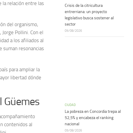
 la relación entre las
Crisis de la citricultura
entrerriana: un proyecto
legislativo busca sostener al
ión del organismo,
sector
05/08/2026
Jorge Pollini. Con el
ad a los afiliados al
 se suman resonancias
aís para ampliar la
mayor libertad dónde
 el Güemes
CIUDAD
La pobreza en Concordia trepa al
el acompañamiento
52,5% y encabeza el ranking
on contenidos al
nacional
05/08/2026
ini.