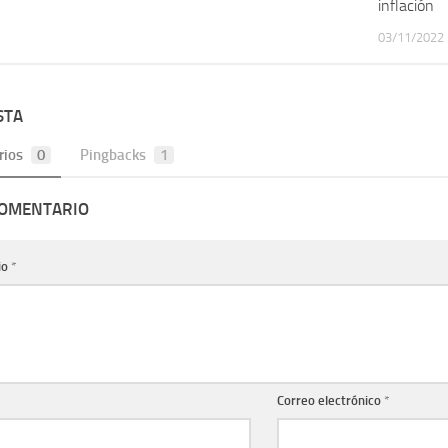
inflación
03/11/2022
STA
rios
0
Pingbacks
1
COMENTARIO
io
*
Correo electrónico
*