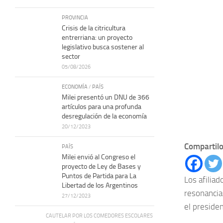
PROVINCIA
Crisis de la citricultura
entrerriana: un proyecto
legislativo busca sostener al
sector
05/08/2026
ECONOMÍA
/
PAÍS
Milei presentó un DNU de 366
artículos para una profunda
desregulación de la economía
20/12/2023
Compartilo
PAÍS
Milei envió al Congreso el
proyecto de Ley de Bases y
Puntos de Partida para La
Los afiliad
Libertad de los Argentinos
resonancia
27/12/2023
el preside
CAUTELAR POR LOS COMEDORES ESCOLARES