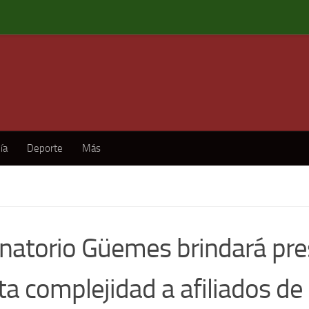
ía
Deporte
Más
anatorio Güemes brindará pre
ta complejidad a afiliados de