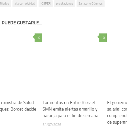
filiados
alta complejidad
IOSPER
prestaciones
Sanatorio Güemes
 PUEDE GUSTARLE...
0
0
 ministra de Salud
Tormentas en Entre Ríos: el
El gobiern
quez: Bordet decide
SMN emite alertas amarillo y
salarial c
naranja para el fin de semana
cumpliend
de superar
31/07/2026