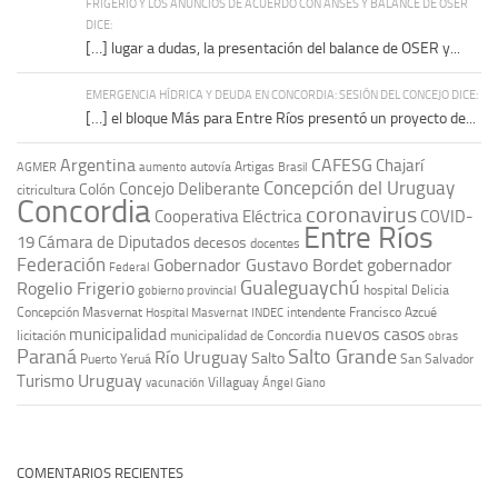
FRIGERIO Y LOS ANUNCIOS DE ACUERDO CON ANSES Y BALANCE DE OSER
DICE:
[…] lugar a dudas, la presentación del balance de OSER y...
EMERGENCIA HÍDRICA Y DEUDA EN CONCORDIA: SESIÓN DEL CONCEJO DICE:
[…] el bloque Más para Entre Ríos presentó un proyecto de...
Argentina
CAFESG
Chajarí
autovía Artigas
AGMER
aumento
Brasil
Concepción del Uruguay
Concejo Deliberante
Colón
citricultura
Concordia
coronavirus
Cooperativa Eléctrica
COVID-
Entre Ríos
19
Cámara de Diputados
decesos
docentes
Federación
Gobernador Gustavo Bordet
gobernador
Federal
Gualeguaychú
Rogelio Frigerio
hospital Delicia
gobierno provincial
Concepción Masvernat
intendente Francisco Azcué
Hospital Masvernat
INDEC
nuevos casos
municipalidad
licitación
municipalidad de Concordia
obras
Paraná
Salto Grande
Río Uruguay
Salto
Puerto Yeruá
San Salvador
Uruguay
Turismo
vacunación
Villaguay
Ángel Giano
COMENTARIOS RECIENTES