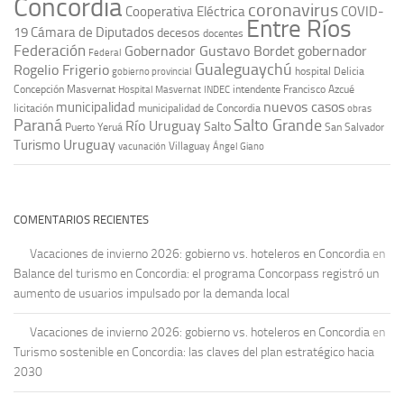
Concordia
coronavirus
Cooperativa Eléctrica
COVID-
Entre Ríos
19
Cámara de Diputados
decesos
docentes
Federación
Gobernador Gustavo Bordet
gobernador
Federal
Gualeguaychú
Rogelio Frigerio
hospital Delicia
gobierno provincial
Concepción Masvernat
intendente Francisco Azcué
Hospital Masvernat
INDEC
nuevos casos
municipalidad
licitación
municipalidad de Concordia
obras
Paraná
Salto Grande
Río Uruguay
Salto
Puerto Yeruá
San Salvador
Uruguay
Turismo
vacunación
Villaguay
Ángel Giano
COMENTARIOS RECIENTES
Vacaciones de invierno 2026: gobierno vs. hoteleros en Concordia
en
Balance del turismo en Concordia: el programa Concorpass registró un
aumento de usuarios impulsado por la demanda local
Vacaciones de invierno 2026: gobierno vs. hoteleros en Concordia
en
Turismo sostenible en Concordia: las claves del plan estratégico hacia
2030