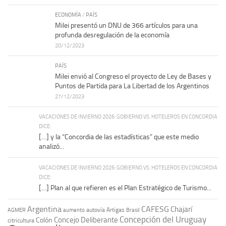
ECONOMÍA
/
PAÍS
Milei presentó un DNU de 366 artículos para una
profunda desregulación de la economía
20/12/2023
PAÍS
Milei envió al Congreso el proyecto de Ley de Bases y
Puntos de Partida para La Libertad de los Argentinos
27/12/2023
VACACIONES DE INVIERNO 2026: GOBIERNO VS. HOTELEROS EN CONCORDIA
DICE:
[…] y la “Concordia de las estadísticas” que este medio
analizó...
VACACIONES DE INVIERNO 2026: GOBIERNO VS. HOTELEROS EN CONCORDIA
DICE:
[…] Plan al que refieren es el Plan Estratégico de Turismo...
Argentina
CAFESG
Chajarí
autovía Artigas
AGMER
aumento
Brasil
Concepción del Uruguay
Concejo Deliberante
Colón
citricultura