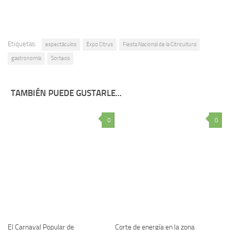
Etiquetas:
espectáculos
Expo Citrus
Fiesta Nacional de la Citricultura
gastronomía
Sorteos
TAMBIÉN PUEDE GUSTARLE...
0
0
El Carnaval Popular de
Corte de energía en la zona