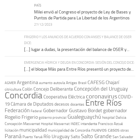
PAÍS
Milei envió al Congreso el proyecto de Ley de Bases y
Puntos de Partida para La Libertad de los Argentinos
27/12/2023
FRIGERIO Y LOS ANUNCIOS DE ACUERDO CON ANSES Y BALANCE DE OSER
DICE:
[…] lugar a dudas, la presentación del balance de OSER y...
EMERGENCIA HÍDRICA Y DEUDA EN CONCORDIA: SESIÓN DEL CONCEJO DICE:
[…] el bloque Más para Entre Ríos presentó un proyecto de...
Argentina
CAFESG
Chajarí
autovía Artigas
AGMER
aumento
Brasil
Concepción del Uruguay
Concejo Deliberante
Colón
citricultura
Concordia
coronavirus
Cooperativa Eléctrica
COVID-
Entre Ríos
19
Cámara de Diputados
decesos
docentes
Federación
Gobernador Gustavo Bordet
gobernador
Federal
Gualeguaychú
Rogelio Frigerio
hospital Delicia
gobierno provincial
Concepción Masvernat
intendente Francisco Azcué
Hospital Masvernat
INDEC
nuevos casos
municipalidad
licitación
municipalidad de Concordia
obras
Paraná
Salto Grande
Río Uruguay
Salto
Puerto Yeruá
San Salvador