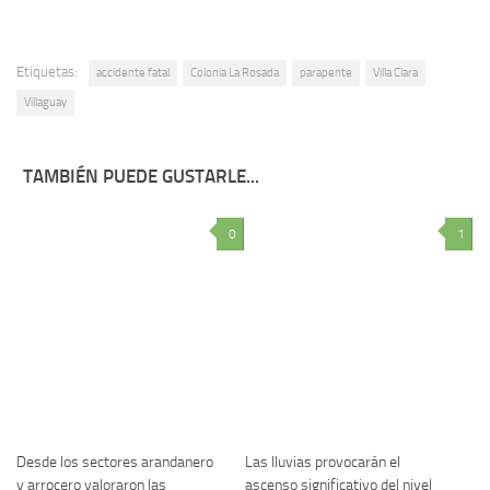
Etiquetas:
accidente fatal
Colonia La Rosada
parapente
Villa Clara
Villaguay
TAMBIÉN PUEDE GUSTARLE...
0
1
Desde los sectores arandanero
Las lluvias provocarán el
y arrocero valoraron las
ascenso significativo del nivel