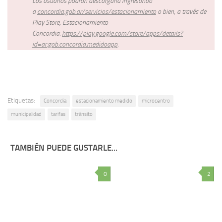
Los usuarios podrán descargarla ingresando
a
concordia.gob.ar/servicios/estacionamiento
o bien, a través de
Play Store, Estacionamiento
Concordia:
https://play.google.com/store/apps/details?
id=ar.gob.concordia.medidoapp
.
Etiquetas:
Concordia
estacionamiento medido
microcentro
municipalidad
tarifas
tránsito
TAMBIÉN PUEDE GUSTARLE...
0
2