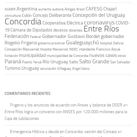
Argentina
CAFESG
Chajarí
autovía Artigas
AGMER
aumento
Brasil
Concepción del Uruguay
Concejo Deliberante
Colón
citricultura
Concordia
coronavirus
Cooperativa Eléctrica
COVID-
Entre Ríos
19
Cámara de Diputados
decesos
docentes
Federación
Gobernador Gustavo Bordet
gobernador
Federal
Gualeguaychú
Rogelio Frigerio
hospital Delicia
gobierno provincial
Concepción Masvernat
intendente Francisco Azcué
Hospital Masvernat
INDEC
nuevos casos
municipalidad
licitación
municipalidad de Concordia
obras
Paraná
Salto Grande
Río Uruguay
Salto
Puerto Yeruá
San Salvador
Uruguay
Turismo
vacunación
Villaguay
Ángel Giano
COMENTARIOS RECIENTES
Frigerio y los anuncios de acuerdo con Anses y balance de OSER
en
Entre Ríos logra un convenio con ANSES por 120.000 millones para la
Caja de Jubilaciones
Emergencia Hídrica y deuda en Concordia: sesión del Concejo
en