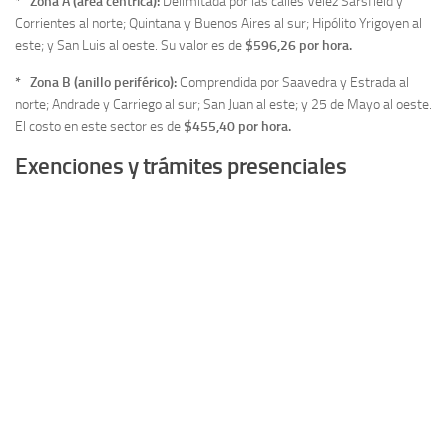
* Zona A (área céntrica):
Delimitada por las calles Vélez Sarsfield y
Corrientes al norte; Quintana y Buenos Aires al sur; Hipólito Yrigoyen al
este; y San Luis al oeste. Su valor es de
$596,26 por hora.
* Zona B (anillo periférico):
Comprendida por Saavedra y Estrada al
norte; Andrade y Carriego al sur; San Juan al este; y 25 de Mayo al oeste.
El costo en este sector es de
$455,40 por hora.
Exenciones y trámites presenciales