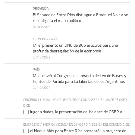
PROVINCIA
El Senado de Entre Ríos distingue a Emanuel Noir y se
reconfigura el mapa político
07/08/2026
ECONOMÍA
/
PAÍS
Milei presentó un DNU de 366 artículos para una
profunda desregulación de la economía
20/12/2023
PAÍS
Milei envió al Congreso el proyecto de Ley de Bases y
Puntos de Partida para La Libertad de los Argentinos
27/12/2023
FRIGERIO Y LOS ANUNCIOS DE ACUERDO CON ANSES Y BALANCE DE OSER
DICE:
[…] lugar a dudas, la presentación del balance de OSER y...
EMERGENCIA HÍDRICA Y DEUDA EN CONCORDIA: SESIÓN DEL CONCEJO DICE:
[…] el bloque Más para Entre Ríos presentó un proyecto de...