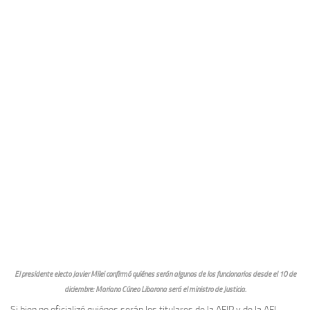
El presidente electo Javier Milei confirmó quiénes serán algunos de los funcionarios desde el 10 de
diciembre: Mariano Cúneo Libarona será el ministro de Justicia.
Si bien no oficializó quiénes serán los titulares de la AFIP y de la AFI