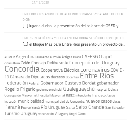
27/12/2023
FRIGERIO Y LOS ANUNCIOS DE ACUERDO CON ANSES Y BALANCE DE OSER
DICE:
[…] lugar a dudas, la presentación del balance de OSER y...
EMERGENCIA HÍDRICA Y DEUDA EN CONCORDIA: SESIÓN DEL CONCEJO DICE:
[…] el bloque Más para Entre Ríos presentó un proyecto de...
Argentina
CAFESG
Chajarí
autovía Artigas
AGMER
aumento
Brasil
Concepción del Uruguay
Concejo Deliberante
Colón
citricultura
Concordia
coronavirus
Cooperativa Eléctrica
COVID-
Entre Ríos
19
Cámara de Diputados
decesos
docentes
Federación
Gobernador Gustavo Bordet
gobernador
Federal
Gualeguaychú
Rogelio Frigerio
hospital Delicia
gobierno provincial
Concepción Masvernat
intendente Francisco Azcué
Hospital Masvernat
INDEC
nuevos casos
municipalidad
licitación
municipalidad de Concordia
obras
Paraná
Salto Grande
Río Uruguay
Salto
Puerto Yeruá
San Salvador
Uruguay
Turismo
vacunación
Villaguay
Ángel Giano