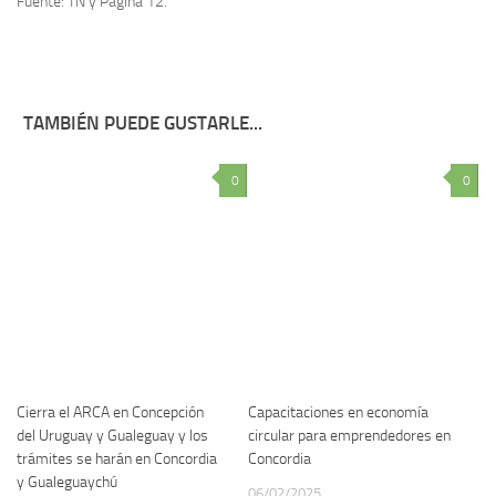
Fuente: TN y Página 12.
TAMBIÉN PUEDE GUSTARLE...
0
0
Cierra el ARCA en Concepción
Capacitaciones en economía
del Uruguay y Gualeguay y los
circular para emprendedores en
trámites se harán en Concordia
Concordia
y Gualeguaychú
06/02/2025