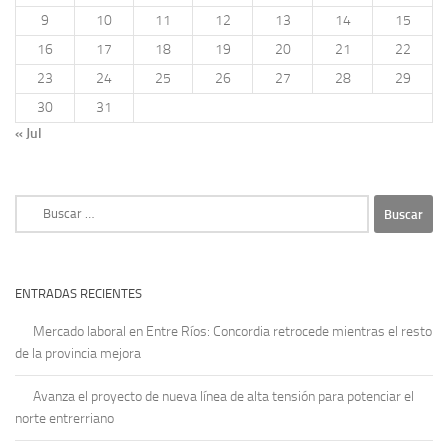
9
10
11
12
13
14
15
16
17
18
19
20
21
22
23
24
25
26
27
28
29
30
31
« Jul
Buscar:
ENTRADAS RECIENTES
Mercado laboral en Entre Ríos: Concordia retrocede mientras el resto
de la provincia mejora
Avanza el proyecto de nueva línea de alta tensión para potenciar el
norte entrerriano