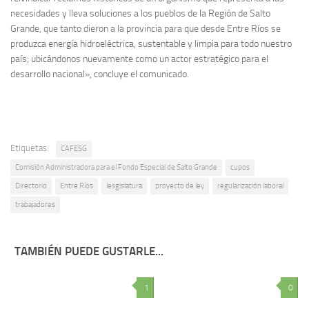
necesidades y lleva soluciones a los pueblos de la Región de Salto
Grande, que tanto dieron a la provincia para que desde Entre Ríos se
produzca energía hidroeléctrica, sustentable y limpia para todo nuestro
país; ubicándonos nuevamente como un actor estratégico para el
desarrollo nacional», concluye el comunicado.
Etiquetas:
CAFESG
Comisión Administradora para el Fondo Especial de Salto Grande
cupos
Directorio
Entre Ríos
lesgislatura
proyecto de ley
regularización laboral
trabajadores
TAMBIÉN PUEDE GUSTARLE...
1
0