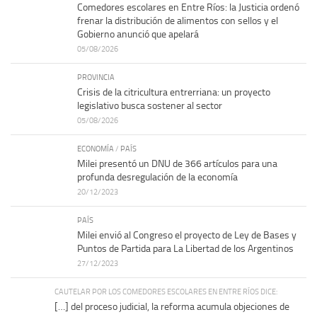
Comedores escolares en Entre Ríos: la Justicia ordenó
frenar la distribución de alimentos con sellos y el
Gobierno anunció que apelará
05/08/2026
PROVINCIA
Crisis de la citricultura entrerriana: un proyecto
legislativo busca sostener al sector
05/08/2026
ECONOMÍA
/
PAÍS
Milei presentó un DNU de 366 artículos para una
profunda desregulación de la economía
20/12/2023
PAÍS
Milei envió al Congreso el proyecto de Ley de Bases y
Puntos de Partida para La Libertad de los Argentinos
27/12/2023
CAUTELAR POR LOS COMEDORES ESCOLARES EN ENTRE RÍOS DICE:
[…] del proceso judicial, la reforma acumula objeciones de