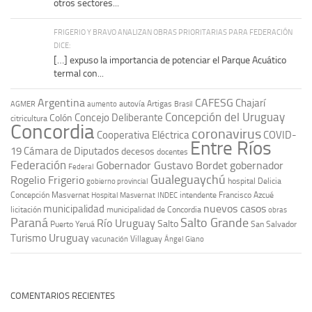
otros sectores...
FRIGERIO Y BRAVO ANALIZAN OBRAS PRIORITARIAS PARA FEDERACIÓN
DICE:
[…] expuso la importancia de potenciar el Parque Acuático
termal con...
Argentina
CAFESG
Chajarí
autovía Artigas
AGMER
aumento
Brasil
Concepción del Uruguay
Concejo Deliberante
Colón
citricultura
Concordia
coronavirus
Cooperativa Eléctrica
COVID-
Entre Ríos
19
Cámara de Diputados
decesos
docentes
Federación
Gobernador Gustavo Bordet
gobernador
Federal
Gualeguaychú
Rogelio Frigerio
hospital Delicia
gobierno provincial
Concepción Masvernat
intendente Francisco Azcué
Hospital Masvernat
INDEC
nuevos casos
municipalidad
licitación
municipalidad de Concordia
obras
Paraná
Salto Grande
Río Uruguay
Salto
Puerto Yeruá
San Salvador
Uruguay
Turismo
vacunación
Villaguay
Ángel Giano
COMENTARIOS RECIENTES