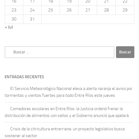
16
17
18
19
20
21
22
23
24
25
26
27
28
29
30
31
« Jul
Buscar:
ENTRADAS RECIENTES
El Servicio Meteorológico Nacional eleva a alerta naranja el aviso por
tormentas y vientos fuertes para todo Entre Ríos este jueves
Comedores escolares en Entre Ríos: la Justicia ordenó frenar la
distribución de alimentos con sellos y el Gobierno anunció que apelará
Crisis de la citricultura entrerriana: un proyecto legislativo busca
sostener al sector