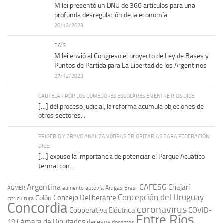
Milei presentó un DNU de 366 artículos para una
profunda desregulación de la economía
20/12/2023
PAÍS
Milei envió al Congreso el proyecto de Ley de Bases y
Puntos de Partida para La Libertad de los Argentinos
27/12/2023
CAUTELAR POR LOS COMEDORES ESCOLARES EN ENTRE RÍOS DICE:
[…] del proceso judicial, la reforma acumula objeciones de
otros sectores...
FRIGERIO Y BRAVO ANALIZAN OBRAS PRIORITARIAS PARA FEDERACIÓN
DICE:
[…] expuso la importancia de potenciar el Parque Acuático
termal con...
Argentina
CAFESG
Chajarí
autovía Artigas
AGMER
aumento
Brasil
Concepción del Uruguay
Concejo Deliberante
Colón
citricultura
Concordia
coronavirus
Cooperativa Eléctrica
COVID-
Entre Ríos
19
Cámara de Diputados
decesos
docentes