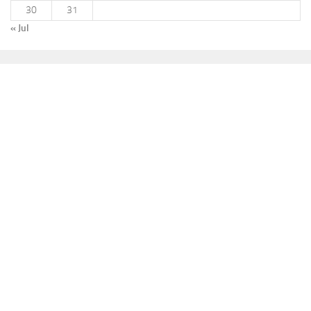
30
31
« Jul