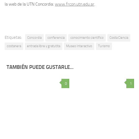
la web de la UTN Concordia:
www.frcon.utn.edu.ar
.
Etiquetas:
Concordia
conferencia
conocimiento científico
Costa Ciencia
costanera
entrada libre y gratutita
Museo Interactivo
Turismo
TAMBIÉN PUEDE GUSTARLE...
0
1