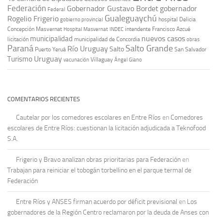
Federación
Gobernador Gustavo Bordet
gobernador
Federal
Gualeguaychú
Rogelio Frigerio
hospital Delicia
gobierno provincial
Concepción Masvernat
intendente Francisco Azcué
Hospital Masvernat
INDEC
nuevos casos
municipalidad
licitación
municipalidad de Concordia
obras
Paraná
Salto Grande
Río Uruguay
Salto
Puerto Yeruá
San Salvador
Uruguay
Turismo
vacunación
Villaguay
Ángel Giano
COMENTARIOS RECIENTES
Cautelar por los comedores escolares en Entre Ríos
en
Comedores
escolares de Entre Ríos: cuestionan la licitación adjudicada a Teknofood
S.A.
Frigerio y Bravo analizan obras prioritarias para Federación
en
Trabajan para reiniciar el tobogán torbellino en el parque termal de
Federación
Entre Ríos y ANSES firman acuerdo por déficit previsional
en
Los
gobernadores de la Región Centro reclamaron por la deuda de Anses con