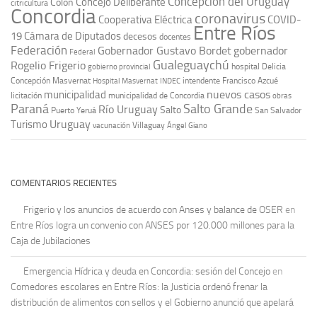
Concepción del Uruguay
Concejo Deliberante
Colón
citricultura
Concordia
coronavirus
Cooperativa Eléctrica
COVID-
Entre Ríos
19
Cámara de Diputados
decesos
docentes
Federación
Gobernador Gustavo Bordet
gobernador
Federal
Gualeguaychú
Rogelio Frigerio
hospital Delicia
gobierno provincial
Concepción Masvernat
intendente Francisco Azcué
Hospital Masvernat
INDEC
nuevos casos
municipalidad
licitación
municipalidad de Concordia
obras
Paraná
Salto Grande
Río Uruguay
Salto
Puerto Yeruá
San Salvador
Uruguay
Turismo
vacunación
Villaguay
Ángel Giano
COMENTARIOS RECIENTES
Frigerio y los anuncios de acuerdo con Anses y balance de OSER
en
Entre Ríos logra un convenio con ANSES por 120.000 millones para la
Caja de Jubilaciones
Emergencia Hídrica y deuda en Concordia: sesión del Concejo
en
Comedores escolares en Entre Ríos: la Justicia ordenó frenar la
distribución de alimentos con sellos y el Gobierno anunció que apelará