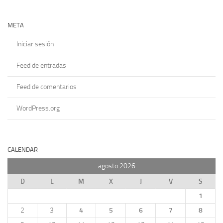
META
Iniciar sesión
Feed de entradas
Feed de comentarios
WordPress.org
CALENDAR
agosto 2026
D
L
M
X
J
V
S
1
2
3
4
5
6
7
8