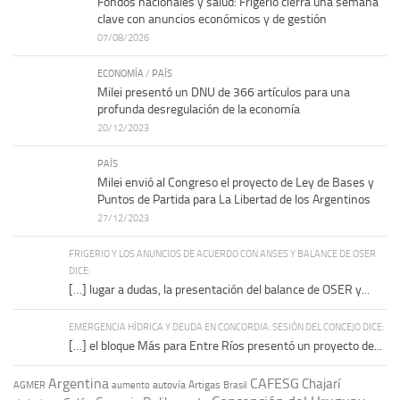
Fondos nacionales y salud: Frigerio cierra una semana
clave con anuncios económicos y de gestión
07/08/2026
ECONOMÍA
/
PAÍS
Milei presentó un DNU de 366 artículos para una
profunda desregulación de la economía
20/12/2023
PAÍS
Milei envió al Congreso el proyecto de Ley de Bases y
Puntos de Partida para La Libertad de los Argentinos
27/12/2023
FRIGERIO Y LOS ANUNCIOS DE ACUERDO CON ANSES Y BALANCE DE OSER
DICE:
[…] lugar a dudas, la presentación del balance de OSER y...
EMERGENCIA HÍDRICA Y DEUDA EN CONCORDIA: SESIÓN DEL CONCEJO DICE:
[…] el bloque Más para Entre Ríos presentó un proyecto de...
Argentina
CAFESG
Chajarí
autovía Artigas
AGMER
aumento
Brasil