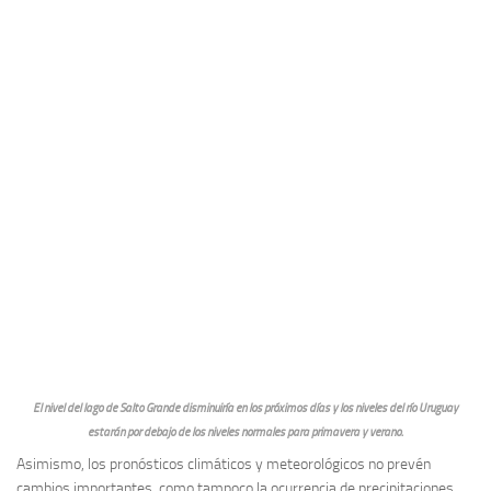
El nivel del lago de Salto Grande disminuiría en los próximos días y los niveles del río Uruguay
estarán por debajo de los niveles normales para primavera y verano.
Asimismo, los pronósticos climáticos y meteorológicos no prevén
cambios importantes, como tampoco la ocurrencia de precipitaciones