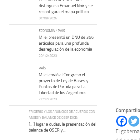
distingue a Emanuel Noir y se
reconfigura el mapa político
07/08/2026
ECONOMÍA
/
PAÍS
Milei presentó un DNU de 366
artículos para una profunda
desregulación de la economía
20/12/2023
PAÍS
Milei envió al Congreso el
proyecto de Ley de Bases y
Puntos de Partida para La
Libertad de los Argentinos
27/12/2023
Compartilo
FRIGERIO Y LOS ANUNCIOS DE ACUERDO CON
ANSES Y BALANCE DE OSER DICE:
[…] lugar a dudas, la presentación del
balance de OSER y...
El gobernad
del nuevo 