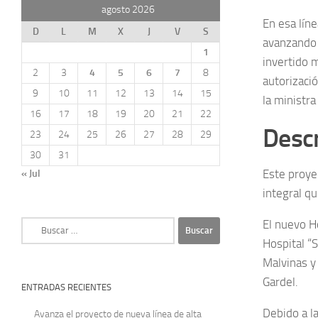
agosto 2026
En esa lín
D
L
M
X
J
V
S
avanzando 
1
invertido 
2
3
4
5
6
7
8
autorizació
9
10
11
12
13
14
15
la ministra
16
17
18
19
20
21
22
Descr
23
24
25
26
27
28
29
30
31
Este proye
« Jul
integral qu
El nuevo Ho
Buscar:
Hospital “
Malvinas y
Gardel.
ENTRADAS RECIENTES
Debido a la
Avanza el proyecto de nueva línea de alta