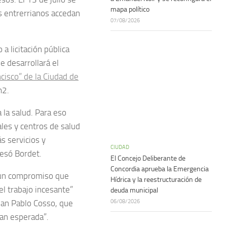
mapa político
s entrerrianos accedan
07/08/2026
a licitación pública
e desarrollará el
isco” de la Ciudad de
m2.
 la salud. Para eso
les y centros de salud
s servicios y
CIUDAD
resó Bordet.
El Concejo Deliberante de
Concordia aprueba la Emergencia
s un compromiso que
Hídrica y la reestructuración de
l trabajo incesante”
deuda municipal
06/08/2026
uan Pablo Cosso, que
an esperada”.