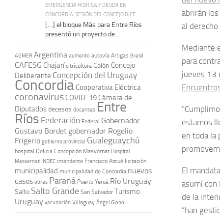
EMERGENCIA HÍDRICA Y DEUDA EN
abrirán lo
CONCORDIA: SESIÓN DEL CONCEJO DICE:
[…] el bloque Más para Entre Ríos
al derecho 
presentó un proyecto de...
Mediante el
Argentina
autovía Artigas
AGMER
aumento
Brasil
para contra
CAFESG
Chajarí
Concejo
Colón
citricultura
jueves 13 d
Concepción del Uruguay
Deliberante
Concordia
Encuentro
Cooperativa Eléctrica
coronavirus
COVID-19
Cámara de
Entre
“Cumplimos
Diputados
decesos
docentes
Ríos
Federación
Gobernador
estamos ll
Federal
Gustavo Bordet
gobernador Rogelio
en toda la
Gualeguaychú
Frigerio
gobierno provincial
promovemos
hospital Delicia Concepción Masvernat
Hospital
intendente Francisco Azcué
licitación
Masvernat
INDEC
El mandata
nuevos
municipalidad
municipalidad de Concordia
Paraná
casos
Río Uruguay
obras
Puerto Yeruá
asumí con 
Salto Grande
Turismo
Salto
San Salvador
de la inte
Uruguay
vacunación
Villaguay
Ángel Giano
“han gesti