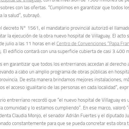
s sobres con las ofertas. “Cumplimos en garantizar que todos lo
a la salud”, subrayó.
 decreto N° 1561, el mandatario provincial autorizó el llamado 
tar la ejecución de la obra nuevo hospital de Villaguay. El acto s
e julio a las 11 horas en el
Centro de Convenciones “Papa Franc
s
. El edificio contará con una superficie cubierta de casi 3.400 
 en garantizar que todos los entrerrianos accedan al derecho a
evando a cabo un amplio programa de obras públicas en hospita
 provincia. De esta manera brindamos mejores instalaciones, má
 el acceso igualitario de las personas en cada localidad”, exp
rio entrerriano recordó que “el nuevo hospital de Villaguay e
la comunidad y lo estamos cumpliendo”. En ese marco, valoró “e
ndenta Claudia Monjo, el senador Adrián Fuertes y el diputado J
onado constantemente para que se pueda concretar esta obra t