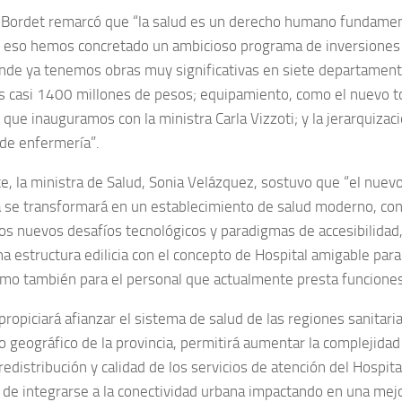
Bordet remarcó que “la salud es un derecho humano fundament
r eso hemos concretado un ambicioso programa de inversiones
donde ya tenemos obras muy significativas en siete departament
 casi 1400 millones de pesos; equipamiento, como el nuevo 
que inauguramos con la ministra Carla Vizzoti; y la jerarquizaci
 de enfermería”.
e, la ministra de Salud, Sonia Velázquez, sostuvo que “el nuevo 
 se transformará en un establecimiento de salud moderno, con 
los nuevos desafíos tecnológicos y paradigmas de accesibilidad
a estructura edilicia con el concepto de Hospital amigable para
mo también para el personal que actualmente presta funciones 
propiciará afianzar el sistema de salud de las regiones sanitari
o geográfico de la provincia, permitirá aumentar la complejidad
redistribución y calidad de los servicios de atención del Hospita
d de integrarse a la conectividad urbana impactando en una mejo