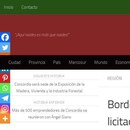
Inicio
Contacto
Skip to content
"¡Aquí naides es más que naides!"
Ciudad
Provincia
País
Mercosur
Mundo
Econom
SIGUIENTE HISTORIA
REGIÓN
Concordia será sede de la Exposición de la
Madera, Vivienda y la Industria Forestal
Bord
HISTORIA ANTERIOR
Más de 500 emprendedores de Concordia se
licit
reunieron con Ángel Giano