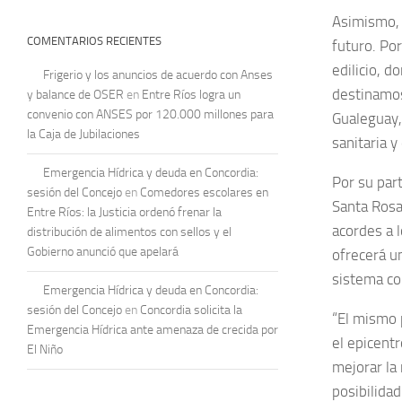
Asimismo, 
COMENTARIOS RECIENTES
futuro. Po
edilicio, 
Frigerio y los anuncios de acuerdo con Anses
destinamos
y balance de OSER
en
Entre Ríos logra un
convenio con ANSES por 120.000 millones para
Gualeguay, 
la Caja de Jubilaciones
sanitaria y
Emergencia Hídrica y deuda en Concordia:
Por su part
sesión del Concejo
en
Comedores escolares en
Santa Rosa
Entre Ríos: la Justicia ordenó frenar la
acordes a 
distribución de alimentos con sellos y el
Gobierno anunció que apelará
ofrecerá un
sistema co
Emergencia Hídrica y deuda en Concordia:
sesión del Concejo
en
Concordia solicita la
“El mismo 
Emergencia Hídrica ante amenaza de crecida por
el epicentr
El Niño
mejorar la 
posibilida