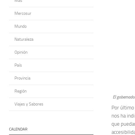
Más
Mercosur
Mundo
Naturaleza
Opinión
País
Provincia
Región
El gobernador
Viajes y Sabores
Por último
nos ha indi
que puedan
CALENDAR
accesibilid