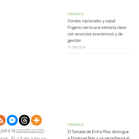
PROVINCIA
Fondos nacionales y salud:
Frigerio cierra una semana clave
con anuncios económicos y de
gestión
07/08/2026
PROVINCIA
para la
construcción
El Senado de Entre Ríos distingue
a Emanuel Noir y se reconfigura el
sos. El 13 de julio se