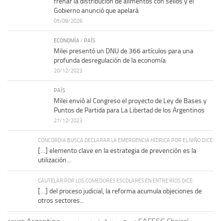
frenar la distribución de alimentos con sellos y el
Gobierno anunció que apelará
05/08/2026
ECONOMÍA
/
PAÍS
Milei presentó un DNU de 366 artículos para una
profunda desregulación de la economía
20/12/2023
PAÍS
Milei envió al Congreso el proyecto de Ley de Bases y
Puntos de Partida para La Libertad de los Argentinos
27/12/2023
CONCORDIA BUSCA DECLARAR LA EMERGENCIA HÍDRICA POR EL NIÑO DICE:
[…] elemento clave en la estrategia de prevención es la
utilización...
CAUTELAR POR LOS COMEDORES ESCOLARES EN ENTRE RÍOS DICE:
[…] del proceso judicial, la reforma acumula objeciones de
otros sectores...