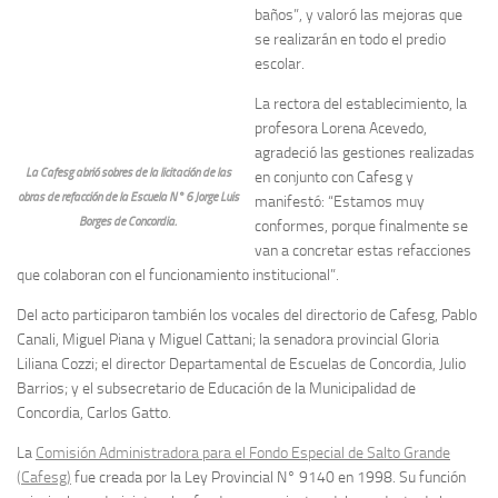
baños”, y valoró las mejoras que
se realizarán en todo el predio
escolar.
La rectora del establecimiento, la
profesora Lorena Acevedo,
agradeció las gestiones realizadas
La Cafesg abrió sobres de la licitación de las
en conjunto con Cafesg y
obras de refacción de la Escuela N° 6 Jorge Luis
manifestó: “Estamos muy
Borges de Concordia.
conformes, porque finalmente se
van a concretar estas refacciones
que colaboran con el funcionamiento institucional”.
Del acto participaron también los vocales del directorio de Cafesg, Pablo
Canali, Miguel Piana y Miguel Cattani; la senadora provincial Gloria
Liliana Cozzi; el director Departamental de Escuelas de Concordia, Julio
Barrios; y el subsecretario de Educación de la Municipalidad de
Concordia, Carlos Gatto.
La
Comisión Administradora para el Fondo Especial de Salto Grande
(Cafesg)
fue creada por la Ley Provincial N° 9140 en 1998. Su función