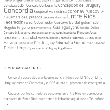
Argentina
CAFESG
Chajarí
autovía Artigas
AGMER
aumento
Brasil
Concepción del Uruguay
Concejo Deliberante
Colón
citricultura
Concordia
coronavirus
Cooperativa Eléctrica
COVID-
Entre Ríos
19
Cámara de Diputados
decesos
docentes
Federación
Gobernador Gustavo Bordet
gobernador
Federal
Gualeguaychú
Rogelio Frigerio
hospital Delicia
gobierno provincial
Concepción Masvernat
intendente Francisco Azcué
Hospital Masvernat
INDEC
nuevos casos
municipalidad
licitación
municipalidad de Concordia
obras
Paraná
Salto Grande
Río Uruguay
Salto
Puerto Yeruá
San Salvador
Uruguay
Turismo
vacunación
Villaguay
Ángel Giano
COMENTARIOS RECIENTES
Concordia busca declarar la emergencia hídrica por El Niño
en
El río
Uruguay crece en Concordia y el COE ajusta su protocolo de emergencia
Cautelar por los comedores escolares en Entre Ríos
en
Comedores
escolares de Entre Ríos: cuestionan la licitación adjudicada a Teknofood
S.A.