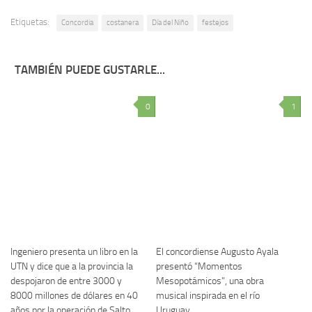
Etiquetas:
Concordia
costanera
Día del Niño
festejos
TAMBIÉN PUEDE GUSTARLE...
0
1
Ingeniero presenta un libro en la
El concordiense Augusto Ayala
UTN y dice que a la provincia la
presentó “Momentos
despojaron de entre 3000 y
Mesopotámicos”, una obra
8000 millones de dólares en 40
musical inspirada en el río
años por la operación de Salto
Uruguay