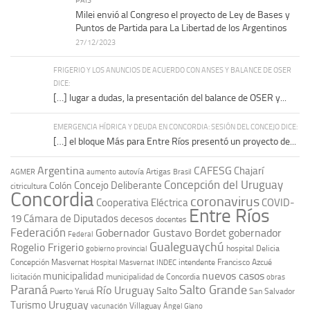
PAÍS
Milei envió al Congreso el proyecto de Ley de Bases y
Puntos de Partida para La Libertad de los Argentinos
27/12/2023
FRIGERIO Y LOS ANUNCIOS DE ACUERDO CON ANSES Y BALANCE DE OSER
DICE:
[…] lugar a dudas, la presentación del balance de OSER y...
EMERGENCIA HÍDRICA Y DEUDA EN CONCORDIA: SESIÓN DEL CONCEJO DICE:
[…] el bloque Más para Entre Ríos presentó un proyecto de...
Argentina
CAFESG
Chajarí
autovía Artigas
AGMER
aumento
Brasil
Concepción del Uruguay
Concejo Deliberante
Colón
citricultura
Concordia
coronavirus
Cooperativa Eléctrica
COVID-
Entre Ríos
19
Cámara de Diputados
decesos
docentes
Federación
Gobernador Gustavo Bordet
gobernador
Federal
Gualeguaychú
Rogelio Frigerio
hospital Delicia
gobierno provincial
Concepción Masvernat
intendente Francisco Azcué
Hospital Masvernat
INDEC
nuevos casos
municipalidad
licitación
municipalidad de Concordia
obras
Paraná
Salto Grande
Río Uruguay
Salto
Puerto Yeruá
San Salvador
Uruguay
Turismo
vacunación
Villaguay
Ángel Giano