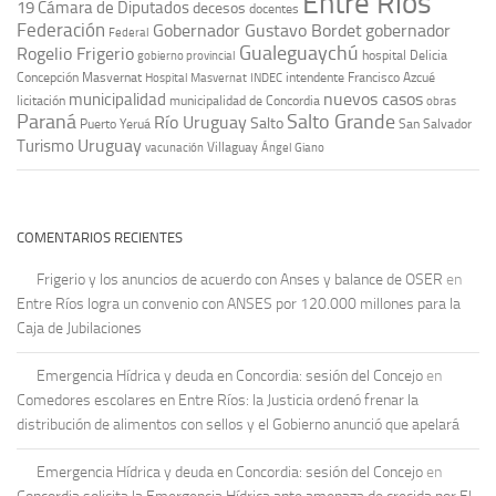
Entre Ríos
19
Cámara de Diputados
decesos
docentes
Federación
Gobernador Gustavo Bordet
gobernador
Federal
Gualeguaychú
Rogelio Frigerio
hospital Delicia
gobierno provincial
Concepción Masvernat
intendente Francisco Azcué
Hospital Masvernat
INDEC
nuevos casos
municipalidad
licitación
municipalidad de Concordia
obras
Paraná
Salto Grande
Río Uruguay
Salto
Puerto Yeruá
San Salvador
Uruguay
Turismo
vacunación
Villaguay
Ángel Giano
COMENTARIOS RECIENTES
Frigerio y los anuncios de acuerdo con Anses y balance de OSER
en
Entre Ríos logra un convenio con ANSES por 120.000 millones para la
Caja de Jubilaciones
Emergencia Hídrica y deuda en Concordia: sesión del Concejo
en
Comedores escolares en Entre Ríos: la Justicia ordenó frenar la
distribución de alimentos con sellos y el Gobierno anunció que apelará
Emergencia Hídrica y deuda en Concordia: sesión del Concejo
en