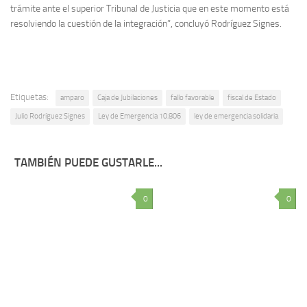
trámite ante el superior Tribunal de Justicia que en este momento está
resolviendo la cuestión de la integración”, concluyó Rodríguez Signes.
Etiquetas:
amparo
Caja de Jubilaciones
fallo favorable
fiscal de Estado
Julio Rodríguez Signes
Ley de Emergencia 10.806
ley de emergencia solidaria
TAMBIÉN PUEDE GUSTARLE...
0
0