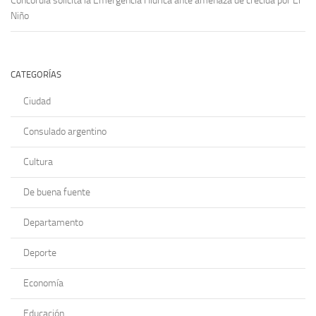
Concordia solicita la Emergencia Hídrica ante amenaza de crecida por El
Niño
CATEGORÍAS
Ciudad
Consulado argentino
Cultura
De buena fuente
Departamento
Deporte
Economía
Educación