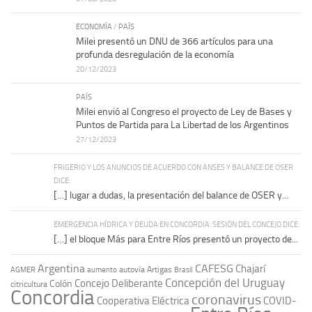
ECONOMÍA
/
PAÍS
Milei presentó un DNU de 366 artículos para una
profunda desregulación de la economía
20/12/2023
PAÍS
Milei envió al Congreso el proyecto de Ley de Bases y
Puntos de Partida para La Libertad de los Argentinos
27/12/2023
FRIGERIO Y LOS ANUNCIOS DE ACUERDO CON ANSES Y BALANCE DE OSER
DICE:
[…] lugar a dudas, la presentación del balance de OSER y...
EMERGENCIA HÍDRICA Y DEUDA EN CONCORDIA: SESIÓN DEL CONCEJO DICE:
[…] el bloque Más para Entre Ríos presentó un proyecto de...
Argentina
CAFESG
Chajarí
autovía Artigas
AGMER
aumento
Brasil
Concepción del Uruguay
Concejo Deliberante
Colón
citricultura
Concordia
coronavirus
Cooperativa Eléctrica
COVID-