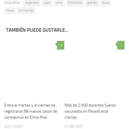
Etiquetas:
Argentina
calor
clima
Entre Ríos
granizo
lluvia
nieve
tormentas
TAMBIÉN PUEDE GUSTARLE...
0
1
Entre el martes y el viernes se
Más de 2.500 docentes fueron
registraron 98 nuevos casos de
vacunados en Paraná este
coronavirus en Entre Ríos
martes
20/11/2021
01/06/2021