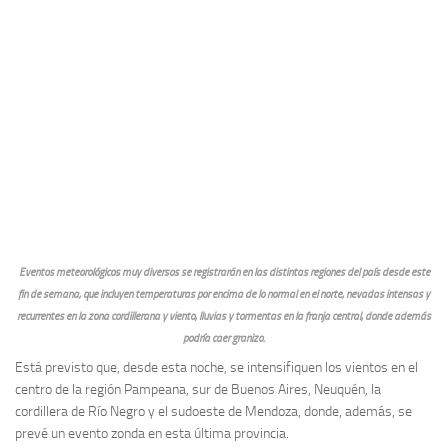
Eventos meteorológicos muy diversos se registrarán en las distintas regiones del país desde este
fin de semana, que incluyen temperaturas por encima de lo normal en el norte, nevadas intensas y
recurrentes en la zona cordillerana y viento, lluvias y tormentas en la franja central, donde además
podría caer granizo.
Está previsto que, desde esta noche, se intensifiquen los vientos en el
centro de la región Pampeana, sur de Buenos Aires, Neuquén, la
cordillera de Río Negro y el sudoeste de Mendoza, donde, además, se
prevé un evento zonda en esta última provincia.