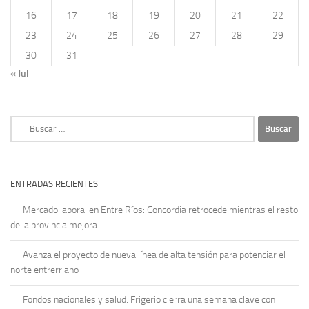
16
17
18
19
20
21
22
23
24
25
26
27
28
29
30
31
« Jul
Buscar:
ENTRADAS RECIENTES
Mercado laboral en Entre Ríos: Concordia retrocede mientras el resto
de la provincia mejora
Avanza el proyecto de nueva línea de alta tensión para potenciar el
norte entrerriano
Fondos nacionales y salud: Frigerio cierra una semana clave con