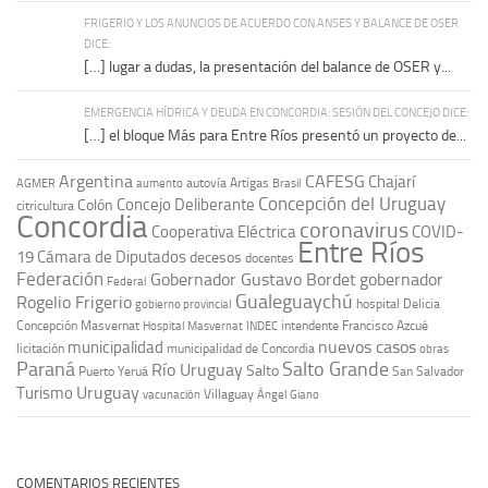
FRIGERIO Y LOS ANUNCIOS DE ACUERDO CON ANSES Y BALANCE DE OSER
DICE:
[…] lugar a dudas, la presentación del balance de OSER y...
EMERGENCIA HÍDRICA Y DEUDA EN CONCORDIA: SESIÓN DEL CONCEJO DICE:
[…] el bloque Más para Entre Ríos presentó un proyecto de...
Argentina
CAFESG
Chajarí
autovía Artigas
AGMER
aumento
Brasil
Concepción del Uruguay
Concejo Deliberante
Colón
citricultura
Concordia
coronavirus
Cooperativa Eléctrica
COVID-
Entre Ríos
19
Cámara de Diputados
decesos
docentes
Federación
Gobernador Gustavo Bordet
gobernador
Federal
Gualeguaychú
Rogelio Frigerio
hospital Delicia
gobierno provincial
Concepción Masvernat
intendente Francisco Azcué
Hospital Masvernat
INDEC
nuevos casos
municipalidad
licitación
municipalidad de Concordia
obras
Paraná
Salto Grande
Río Uruguay
Salto
Puerto Yeruá
San Salvador
Uruguay
Turismo
vacunación
Villaguay
Ángel Giano
COMENTARIOS RECIENTES