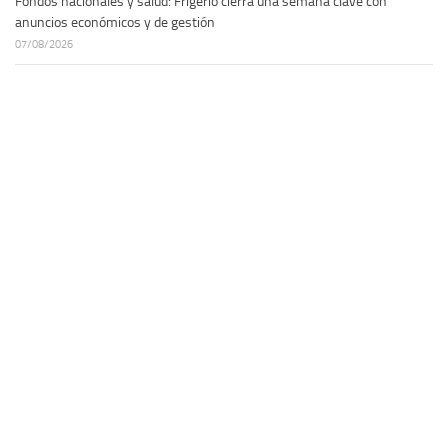
Fondos nacionales y salud: Frigerio cierra una semana clave con
anuncios económicos y de gestión
07/08/2026