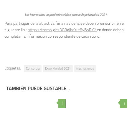
Los interesados ya pueden inscribirse para la Expo Navidad 2021.
Para participar de la atractiva feria navideña se deben preinscribir en el
siguiente link
https://forms.gle/3G8gJheYut8yBsRY7
en donde deben
completar la información correspondiente de cada rubro.
Etiquetas:
Concordia
Expo Navidad 2021
inscripciones
TAMBIÉN PUEDE GUSTARLE...
1
1