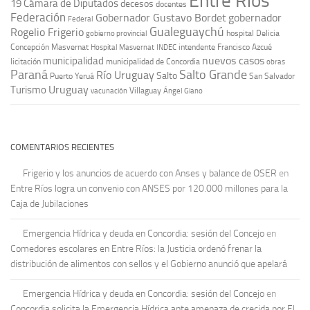
Entre Ríos
19
Cámara de Diputados
decesos
docentes
Federación
Gobernador Gustavo Bordet
gobernador
Federal
Gualeguaychú
Rogelio Frigerio
hospital Delicia
gobierno provincial
Concepción Masvernat
intendente Francisco Azcué
Hospital Masvernat
INDEC
nuevos casos
municipalidad
licitación
municipalidad de Concordia
obras
Paraná
Salto Grande
Río Uruguay
Salto
Puerto Yeruá
San Salvador
Uruguay
Turismo
vacunación
Villaguay
Ángel Giano
COMENTARIOS RECIENTES
Frigerio y los anuncios de acuerdo con Anses y balance de OSER
en
Entre Ríos logra un convenio con ANSES por 120.000 millones para la
Caja de Jubilaciones
Emergencia Hídrica y deuda en Concordia: sesión del Concejo
en
Comedores escolares en Entre Ríos: la Justicia ordenó frenar la
distribución de alimentos con sellos y el Gobierno anunció que apelará
Emergencia Hídrica y deuda en Concordia: sesión del Concejo
en
Concordia solicita la Emergencia Hídrica ante amenaza de crecida por El