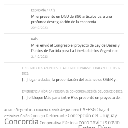
ECONOMÍA
/
PAÍS
Milei presentó un DNU de 366 artículos para una
profunda desregulación de la economía
20/12/2023
PAÍS
Milei envió al Congreso el proyecto de Ley de Bases y
Puntos de Partida para La Libertad de los Argentinos
27/12/2023
FRIGERIO Y LOS ANUNCIOS DE ACUERDO CON ANSES Y BALANCE DE OSER
DICE:
[…] lugar a dudas, la presentación del balance de OSER y...
EMERGENCIA HÍDRICA Y DEUDA EN CONCORDIA: SESIÓN DEL CONCEJO DICE:
[…] el bloque Más para Entre Ríos presentó un proyecto de...
Argentina
CAFESG
Chajarí
autovía Artigas
AGMER
aumento
Brasil
Concepción del Uruguay
Concejo Deliberante
Colón
citricultura
Concordia
coronavirus
Cooperativa Eléctrica
COVID-