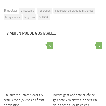
Etiquetas:
citricultores
Federación
Federación del Citrus de Entre Ríos
fumigaciones
langostas
SENASA
TAMBIÉN PUEDE GUSTARLE...
0
2
Clausuraron una cervecería y
Bordet gestionó ante el jefe de
detuvieron a jóvenes en fiesta
gabinete y ministros la apertura
clandestina
de los pasos vecinales con