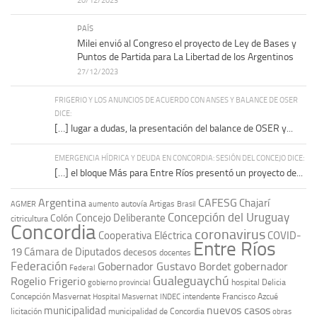
20/12/2023
PAÍS
Milei envió al Congreso el proyecto de Ley de Bases y
Puntos de Partida para La Libertad de los Argentinos
27/12/2023
FRIGERIO Y LOS ANUNCIOS DE ACUERDO CON ANSES Y BALANCE DE OSER
DICE:
[…] lugar a dudas, la presentación del balance de OSER y...
EMERGENCIA HÍDRICA Y DEUDA EN CONCORDIA: SESIÓN DEL CONCEJO DICE:
[…] el bloque Más para Entre Ríos presentó un proyecto de...
Argentina
CAFESG
Chajarí
autovía Artigas
AGMER
aumento
Brasil
Concepción del Uruguay
Concejo Deliberante
Colón
citricultura
Concordia
coronavirus
Cooperativa Eléctrica
COVID-
Entre Ríos
19
Cámara de Diputados
decesos
docentes
Federación
Gobernador Gustavo Bordet
gobernador
Federal
Gualeguaychú
Rogelio Frigerio
hospital Delicia
gobierno provincial
Concepción Masvernat
intendente Francisco Azcué
Hospital Masvernat
INDEC
nuevos casos
municipalidad
licitación
municipalidad de Concordia
obras