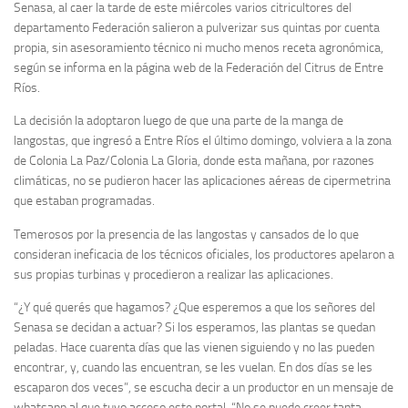
Senasa, al caer la tarde de este miércoles varios citricultores del
departamento Federación salieron a pulverizar sus quintas por cuenta
propia, sin asesoramiento técnico ni mucho menos receta agronómica,
según se informa en la página web de la Federación del Citrus de Entre
Ríos.
La decisión la adoptaron luego de que una parte de la manga de
langostas, que ingresó a Entre Ríos el último domingo, volviera a la zona
de Colonia La Paz/Colonia La Gloria, donde esta mañana, por razones
climáticas, no se pudieron hacer las aplicaciones aéreas de cipermetrina
que estaban programadas.
Temerosos por la presencia de las langostas y cansados de lo que
consideran ineficacia de los técnicos oficiales, los productores apelaron a
sus propias turbinas y procedieron a realizar las aplicaciones.
“¿Y qué querés que hagamos? ¿Que esperemos a que los señores del
Senasa se decidan a actuar? Si los esperamos, las plantas se quedan
peladas. Hace cuarenta días que las vienen siguiendo y no las pueden
encontrar, y, cuando las encuentran, se les vuelan. En dos días se les
escaparon dos veces”, se escucha decir a un productor en un mensaje de
whatsapp al que tuvo acceso este portal. “No se puede creer tanta