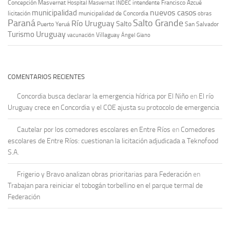
Concepción Masvernat
intendente Francisco Azcué
Hospital Masvernat
INDEC
nuevos casos
municipalidad
licitación
municipalidad de Concordia
obras
Paraná
Salto Grande
Río Uruguay
Salto
Puerto Yeruá
San Salvador
Uruguay
Turismo
vacunación
Villaguay
Ángel Giano
COMENTARIOS RECIENTES
Concordia busca declarar la emergencia hídrica por El Niño
en
El río
Uruguay crece en Concordia y el COE ajusta su protocolo de emergencia
Cautelar por los comedores escolares en Entre Ríos
en
Comedores
escolares de Entre Ríos: cuestionan la licitación adjudicada a Teknofood
S.A.
Frigerio y Bravo analizan obras prioritarias para Federación
en
Trabajan para reiniciar el tobogán torbellino en el parque termal de
Federación