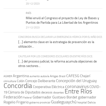
20/12/2023
PAÍS
Milei envió al Congreso el proyecto de Ley de Bases y
Puntos de Partida para La Libertad de los Argentinos
27/12/2023
CONCORDIA BUSCA DECLARAR LA EMERGENCIA HÍDRICA POR EL NIÑO DICE:
[…] elemento clave en la estrategia de prevención es la
utilización...
CAUTELAR POR LOS COMEDORES ESCOLARES EN ENTRE RÍOS DICE:
[…] del proceso judicial, la reforma acumula objeciones de
otros sectores...
Argentina
CAFESG
Chajarí
autovía Artigas
AGMER
aumento
Brasil
Concepción del Uruguay
Concejo Deliberante
Colón
citricultura
Concordia
coronavirus
Cooperativa Eléctrica
COVID-
Entre Ríos
19
Cámara de Diputados
decesos
docentes
Federación
Gobernador Gustavo Bordet
gobernador
Federal
Gualeguaychú
Rogelio Frigerio
hospital Delicia
gobierno provincial