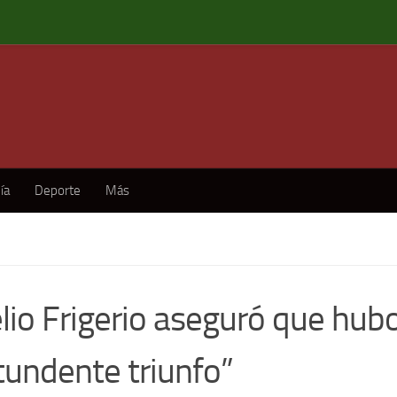
ía
Deporte
Más
lio Frigerio aseguró que hub
tundente triunfo”