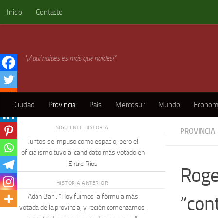
Inicio
Contacto
Skip to content
"¡Aquí naides es más que naides!"
Ciudad
Provincia
País
Mercosur
Mundo
Econom
SIGUIENTE HISTORIA
PROVINCIA
Juntos se impuso como espacio, pero el
oficialismo tuvo al candidato más votado en
Entre Ríos
Roge
HISTORIA ANTERIOR
“con
Adán Bahl: “Hoy fuimos la fórmula más
votada de la provincia, y recién comenzamos,