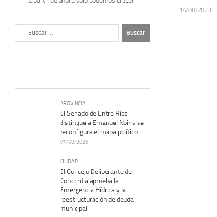
a partir de ahora solo podemos crecer”
14/08/2023
Buscar:
PROVINCIA
El Senado de Entre Ríos
distingue a Emanuel Noir y se
reconfigura el mapa político
07/08/2026
CIUDAD
El Concejo Deliberante de
Concordia aprueba la
Emergencia Hídrica y la
reestructuración de deuda
municipal