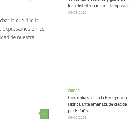
leen distinto la misma temporada
06/08/2026
har lo que dijo la
lo expresamos en las
lidad de nuestra
CIUDAD
Concordia solicita la Emergencia
Hídrica ante amenaza de crecida
por El Niño
0
06/08/2026