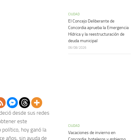
CIUDAD
El Concejo Deliberante de
Concordia aprueba la Emergencia
Hídrica y la reestructuración de
deuda municipal
06/08/2026
adeció desde sus redes
 obtener este
CIUDAD
político, hoy ganó la
Vacaciones de invierno en
ce años, sin ayuda de
Concordia: hoteleros y gobierno