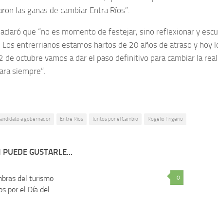
aron las ganas de cambiar Entra Ríos”.
aclaró que “no es momento de festejar, sino reflexionar y escuc
. Los entrerrianos estamos hartos de 20 años de atraso y hoy 
2 de octubre vamos a dar el paso definitivo para cambiar la rea
para siempre”.
andidato a gobernador
Entre Ríos
Juntos por el Cambio
Rogelio Frigerio
 PUEDE GUSTARLE...
bras del turismo
2
0
s por el Día del