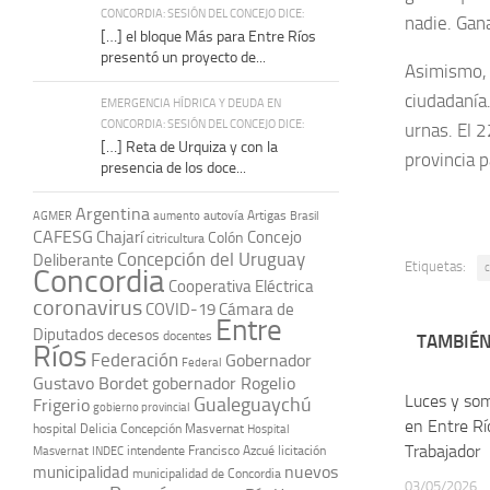
CONCORDIA: SESIÓN DEL CONCEJO DICE:
nadie. Gan
[…] el bloque Más para Entre Ríos
presentó un proyecto de...
Asimismo, 
ciudadanía
EMERGENCIA HÍDRICA Y DEUDA EN
CONCORDIA: SESIÓN DEL CONCEJO DICE:
urnas. El 2
[…] Reta de Urquiza y con la
provincia 
presencia de los doce...
Argentina
autovía Artigas
AGMER
aumento
Brasil
CAFESG
Chajarí
Concejo
Colón
citricultura
Concepción del Uruguay
Deliberante
Etiquetas:
c
Concordia
Cooperativa Eléctrica
coronavirus
COVID-19
Cámara de
Entre
Diputados
decesos
docentes
TAMBIÉN
Ríos
Federación
Gobernador
Federal
Gustavo Bordet
gobernador Rogelio
Luces y som
Gualeguaychú
Frigerio
gobierno provincial
en Entre Río
hospital Delicia Concepción Masvernat
Hospital
Trabajador
intendente Francisco Azcué
licitación
Masvernat
INDEC
nuevos
municipalidad
municipalidad de Concordia
03/05/2026