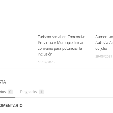
Turismo social en Concordia:
Aumentan 
Provincia y Municipio firman
Autovía Ar
convenio para potenciar la
de julio
inclusión
29/06/2021
10/07/2025
STA
rios
0
Pingbacks
1
COMENTARIO