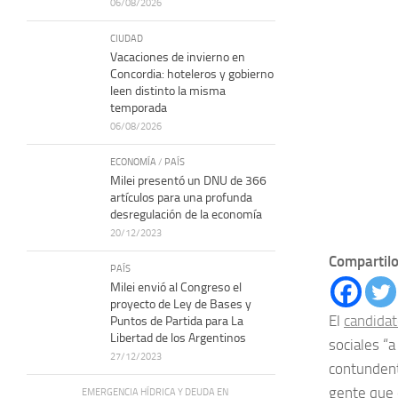
06/08/2026
CIUDAD
Vacaciones de invierno en
Concordia: hoteleros y gobierno
leen distinto la misma
temporada
06/08/2026
ECONOMÍA
/
PAÍS
Milei presentó un DNU de 366
artículos para una profunda
desregulación de la economía
20/12/2023
Compartilo
PAÍS
Milei envió al Congreso el
proyecto de Ley de Bases y
El
candidat
Puntos de Partida para La
Libertad de los Argentinos
sociales “
27/12/2023
contundent
gente que 
EMERGENCIA HÍDRICA Y DEUDA EN