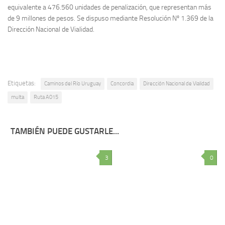
equivalente a 476.560 unidades de penalización, que representan más
de 9 millones de pesos. Se dispuso mediante Resolución Nº 1.369 de la
Dirección Nacional de Vialidad.
Etiquetas:
Caminos del Río Uruguay
Concordia
Dirección Nacional de Vialidad
multa
Ruta A015
TAMBIÉN PUEDE GUSTARLE...
3
0