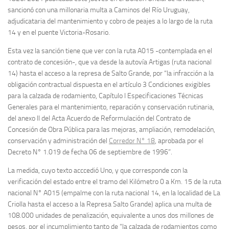
sancionó con una millonaria multa a Caminos del Río Uruguay,
adjudicataria del mantenimiento y cobro de peajes a lo largo de la ruta
14 y en el puente Victoria-Rosario.
Esta vez la sanción tiene que ver con la ruta A015 -contemplada en el
contrato de concesión-, que va desde la autovía Artigas (ruta nacional
14) hasta el acceso a la represa de Salto Grande, por “la infracción a la
obligación contractual dispuesta en el artículo 3 Condiciones exigibles
para la calzada de rodamiento, Capítulo I Especificaciones Técnicas
Generales para el mantenimiento, reparación y conservación rutinaria,
del anexo II del Acta Acuerdo de Reformulación del Contrato de
Concesión de Obra Pública para las mejoras, ampliación, remodelación,
conservación y administración del
Corredor N° 18
, aprobada por el
Decreto N° 1.019 de fecha 06 de septiembre de 1996”.
La medida, cuyo texto acccedió Uno, y que corresponde con la
verificación del estado entre el tramo del Kilómetro 0 a Km. 15 de la ruta
nacional N° A015 (empalme con la ruta nacional 14, en la localidad de La
Criolla hasta el acceso a la Represa Salto Grande) aplica una multa de
108.000 unidades de penalización, equivalente a unos dos millones de
pesos, por el incumplimiento tanto de “la calzada de rodamientos como