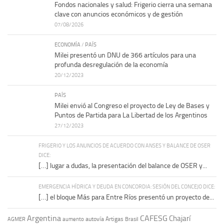
Fondos nacionales y salud: Frigerio cierra una semana
clave con anuncios económicos y de gestión
07/08/2026
ECONOMÍA
/
PAÍS
Milei presentó un DNU de 366 artículos para una
profunda desregulación de la economía
20/12/2023
PAÍS
Milei envió al Congreso el proyecto de Ley de Bases y
Puntos de Partida para La Libertad de los Argentinos
27/12/2023
FRIGERIO Y LOS ANUNCIOS DE ACUERDO CON ANSES Y BALANCE DE OSER
DICE:
[…] lugar a dudas, la presentación del balance de OSER y...
EMERGENCIA HÍDRICA Y DEUDA EN CONCORDIA: SESIÓN DEL CONCEJO DICE:
[…] el bloque Más para Entre Ríos presentó un proyecto de...
Argentina
CAFESG
Chajarí
autovía Artigas
AGMER
aumento
Brasil