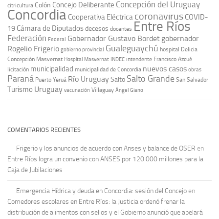
Concepción del Uruguay
Concejo Deliberante
Colón
citricultura
Concordia
coronavirus
Cooperativa Eléctrica
COVID-
Entre Ríos
19
Cámara de Diputados
decesos
docentes
Federación
Gobernador Gustavo Bordet
gobernador
Federal
Gualeguaychú
Rogelio Frigerio
hospital Delicia
gobierno provincial
Concepción Masvernat
intendente Francisco Azcué
Hospital Masvernat
INDEC
nuevos casos
municipalidad
licitación
municipalidad de Concordia
obras
Paraná
Salto Grande
Río Uruguay
Salto
Puerto Yeruá
San Salvador
Uruguay
Turismo
vacunación
Villaguay
Ángel Giano
COMENTARIOS RECIENTES
Frigerio y los anuncios de acuerdo con Anses y balance de OSER
en
Entre Ríos logra un convenio con ANSES por 120.000 millones para la
Caja de Jubilaciones
Emergencia Hídrica y deuda en Concordia: sesión del Concejo
en
Comedores escolares en Entre Ríos: la Justicia ordenó frenar la
distribución de alimentos con sellos y el Gobierno anunció que apelará