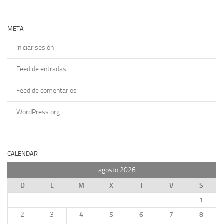
META
Iniciar sesión
Feed de entradas
Feed de comentarios
WordPress.org
CALENDAR
agosto 2026
D
L
M
X
J
V
S
1
2
3
4
5
6
7
8