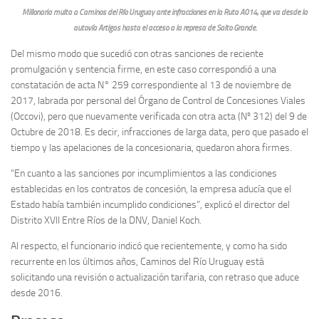
Millonaria multa a Caminos del Río Uruguay ante infracciones en la Ruta A014, que va desde la
autovía Artigas hasta el acceso a la represa de Salto Grande.
Del mismo modo que sucedió con otras sanciones de reciente
promulgación y sentencia firme, en este caso correspondió a una
constatación de acta N° 259 correspondiente al 13 de noviembre de
2017, labrada por personal del Órgano de Control de Concesiones Viales
(Occovi), pero que nuevamente verificada con otra acta (Nº 312) del 9 de
Octubre de 2018. Es decir, infracciones de larga data, pero que pasado el
tiempo y las apelaciones de la concesionaria, quedaron ahora firmes.
“En cuanto a las sanciones por incumplimientos a las condiciones
establecidas en los contratos de concesión, la empresa aducía que el
Estado había también incumplido condiciones”, explicó el director del
Distrito XVII Entre Ríos de la DNV, Daniel Koch.
Al respecto, el funcionario indicó que recientemente, y como ha sido
recurrente en los últimos años, Caminos del Río Uruguay está
solicitando una revisión o actualización tarifaria, con retraso que aduce
desde 2016.