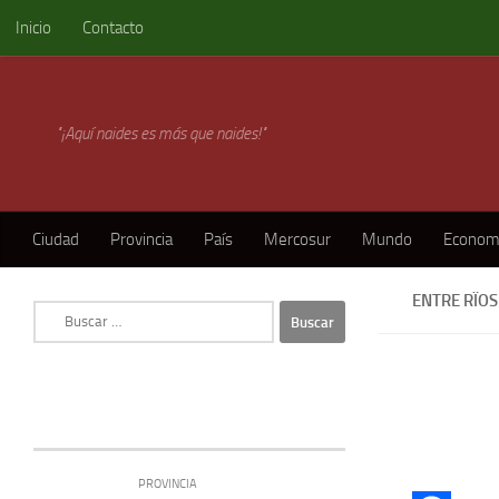
Inicio
Contacto
Skip to content
"¡Aquí naides es más que naides!"
Ciudad
Provincia
País
Mercosur
Mundo
Econom
ENTRE RÏOS
Buscar:
PROVINCIA