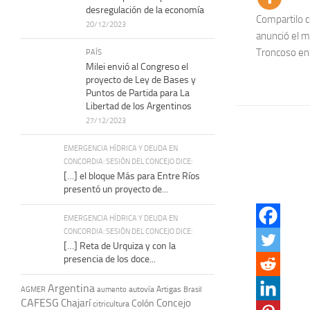
desregulación de la economía
Compartilo c
20/12/2023
anunció el m
Troncoso en e
PAÍS
Milei envió al Congreso el
proyecto de Ley de Bases y
Puntos de Partida para La
Libertad de los Argentinos
27/12/2023
EMERGENCIA HÍDRICA Y DEUDA EN
CONCORDIA: SESIÓN DEL CONCEJO DICE:
[…] el bloque Más para Entre Ríos
presentó un proyecto de...
EMERGENCIA HÍDRICA Y DEUDA EN
CONCORDIA: SESIÓN DEL CONCEJO DICE:
[…] Reta de Urquiza y con la
presencia de los doce...
Argentina
autovía Artigas
AGMER
aumento
Brasil
CAFESG
Chajarí
Concejo
Colón
citricultura