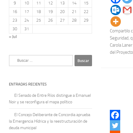
9
10
11
12
13
14
15
16
17
18
19
20
21
22
23
24
25
26
27
28
29
30
31
Compartilo 
« Jul
Seguridad, q
Carola Laner 
del Proyecto 
Buscar:
ENTRADAS RECIENTES
El Senado de Entre Ríos distingue a Emanuel
Noir y se reconfigura el mapa político
El Concejo Deliberante de Concordia aprueba
la Emergencia Hídrica y la reestructuración de
deuda municipal