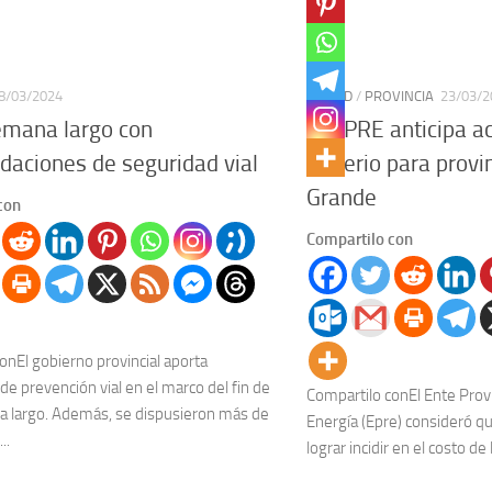
8/03/2024
CIUDAD
/
PROVINCIA
23/03/2
emana largo con
El EPRE anticipa a
aciones de seguridad vial
Frigerio para provin
Grande
con
Compartilo con
onEl gobierno provincial aporta
de prevención vial en el marco del fin de
Compartilo conEl Ente Provi
a largo. Además, se dispusieron más de
Energía (Epre) consideró qu
..
lograr incidir en el costo de 