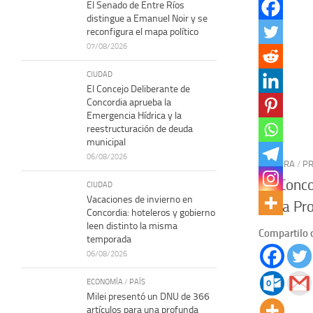
El Senado de Entre Ríos
distingue a Emanuel Noir y se
reconfigura el mapa político
07/08/2026
CIUDAD
El Concejo Deliberante de
Concordia aprueba la
Emergencia Hídrica y la
reestructuración de deuda
municipal
06/08/2026
CULTURA
/
PR
En Conco
CIUDAD
Vacaciones de invierno en
Feria Pro
Concordia: hoteleros y gobierno
leen distinto la misma
Compartilo 
temporada
06/08/2026
ECONOMÍA
/
PAÍS
Milei presentó un DNU de 366
artículos para una profunda