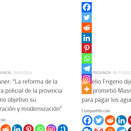
VINCIA
29/02/2024
PAÍS
/
PROVINCIA
30/11/202
aner: “La reforma de la
Rogelio Frigerio di
a policial de la provincia
que prometió Mass
mo objetivo su
para pagar los agu
zación y modernización”
Compartilo con
con