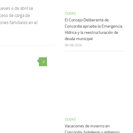
ueves 4 de abril se
CIUDAD
oceso de carga de
El Concejo Deliberante de
nes familiares en el
Concordia aprueba la Emergencia
Hídrica y la reestructuración de
deuda municipal
06/08/2026
0
CIUDAD
Vacaciones de invierno en
Concordia: hoteleros y gobierno