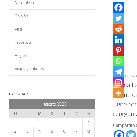
Naturaleza
Opinión
País
Provincia
Región
Viajes y Sabores
CIUDAD
/
PRO
Carola L
estructur
CALENDAR
tiene co
agosto 2026
reorgani
D
L
M
X
J
V
S
1
Compartilo 
2
3
4
5
6
7
8