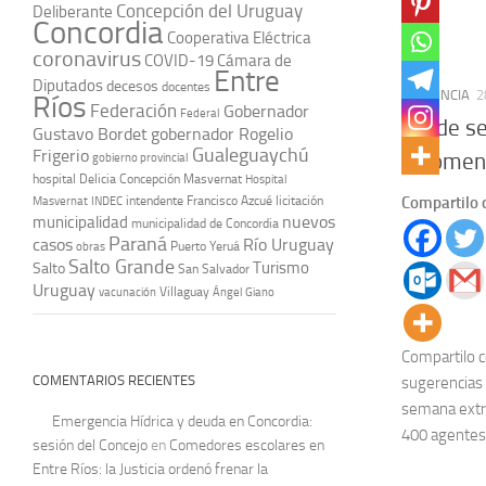
Concepción del Uruguay
Deliberante
Concordia
Cooperativa Eléctrica
coronavirus
COVID-19
Cámara de
Entre
Diputados
decesos
docentes
PROVINCIA
2
Ríos
Federación
Gobernador
Federal
Fin de s
Gustavo Bordet
gobernador Rogelio
Gualeguaychú
Frigerio
recomend
gobierno provincial
hospital Delicia Concepción Masvernat
Hospital
Compartilo 
intendente Francisco Azcué
licitación
Masvernat
INDEC
nuevos
municipalidad
municipalidad de Concordia
Paraná
casos
Río Uruguay
obras
Puerto Yeruá
Salto Grande
Turismo
Salto
San Salvador
Uruguay
vacunación
Villaguay
Ángel Giano
Compartilo c
COMENTARIOS RECIENTES
sugerencias 
semana extr
Emergencia Hídrica y deuda en Concordia:
400 agentes.
sesión del Concejo
en
Comedores escolares en
Entre Ríos: la Justicia ordenó frenar la