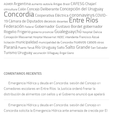
Argentina
CAFESG
Chajarí
autovía Artigas
AGMER
aumento
Brasil
Concepción del Uruguay
Concejo Deliberante
Colón
citricultura
Concordia
coronavirus
Cooperativa Eléctrica
COVID-
Entre Ríos
19
Cámara de Diputados
decesos
docentes
Federación
Gobernador Gustavo Bordet
gobernador
Federal
Gualeguaychú
Rogelio Frigerio
hospital Delicia
gobierno provincial
Concepción Masvernat
intendente Francisco Azcué
Hospital Masvernat
INDEC
nuevos casos
municipalidad
licitación
municipalidad de Concordia
obras
Paraná
Salto Grande
Río Uruguay
Salto
Puerto Yeruá
San Salvador
Uruguay
Turismo
vacunación
Villaguay
Ángel Giano
COMENTARIOS RECIENTES
Emergencia Hídrica y deuda en Concordia: sesión del Concejo
en
Comedores escolares en Entre Ríos: la Justicia ordenó frenar la
distribución de alimentos con sellos y el Gobierno anunció que apelará
Emergencia Hídrica y deuda en Concordia: sesión del Concejo
en
Concordia solicita la Emergencia Hídrica ante amenaza de crecida por El