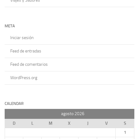
Viajes y Sabores
META
Iniciar sesión
Feed de entradas
Feed de comentarios
WordPress.org
CALENDAR
agosto 2026
D
L
M
X
J
V
S
1