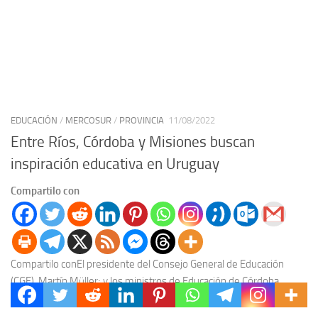
EDUCACIÓN
/
MERCOSUR
/
PROVINCIA
11/08/2022
Entre Ríos, Córdoba y Misiones buscan
inspiración educativa en Uruguay
Compartilo con
Compartilo conEl presidente del Consejo General de Educación
(CGE), Martín Müller; y los ministros de Educación de Córdoba,
Walter Grahovac; y de Misiones, Miguel Sedoff,...