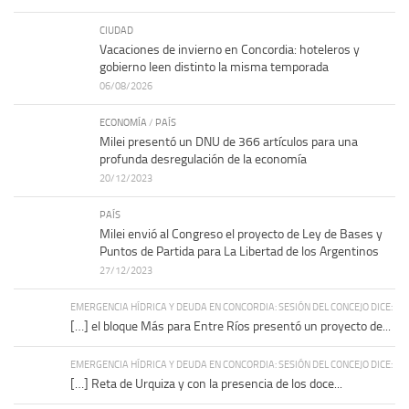
CIUDAD
Vacaciones de invierno en Concordia: hoteleros y
gobierno leen distinto la misma temporada
06/08/2026
ECONOMÍA
/
PAÍS
Milei presentó un DNU de 366 artículos para una
profunda desregulación de la economía
20/12/2023
PAÍS
Milei envió al Congreso el proyecto de Ley de Bases y
Puntos de Partida para La Libertad de los Argentinos
27/12/2023
EMERGENCIA HÍDRICA Y DEUDA EN CONCORDIA: SESIÓN DEL CONCEJO DICE:
[…] el bloque Más para Entre Ríos presentó un proyecto de...
EMERGENCIA HÍDRICA Y DEUDA EN CONCORDIA: SESIÓN DEL CONCEJO DICE:
[…] Reta de Urquiza y con la presencia de los doce...