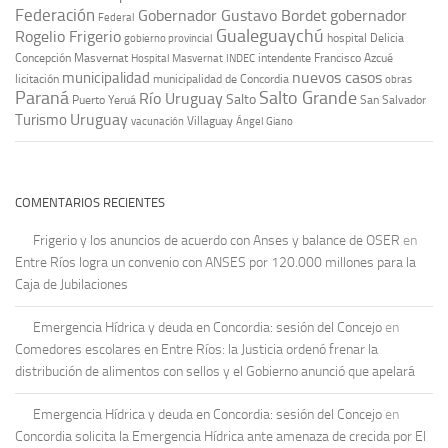
Federación
Gobernador Gustavo Bordet
gobernador
Federal
Gualeguaychú
Rogelio Frigerio
hospital Delicia
gobierno provincial
Concepción Masvernat
intendente Francisco Azcué
Hospital Masvernat
INDEC
nuevos casos
municipalidad
licitación
municipalidad de Concordia
obras
Paraná
Salto Grande
Río Uruguay
Salto
Puerto Yeruá
San Salvador
Uruguay
Turismo
vacunación
Villaguay
Ángel Giano
COMENTARIOS RECIENTES
Frigerio y los anuncios de acuerdo con Anses y balance de OSER
en
Entre Ríos logra un convenio con ANSES por 120.000 millones para la
Caja de Jubilaciones
Emergencia Hídrica y deuda en Concordia: sesión del Concejo
en
Comedores escolares en Entre Ríos: la Justicia ordenó frenar la
distribución de alimentos con sellos y el Gobierno anunció que apelará
Emergencia Hídrica y deuda en Concordia: sesión del Concejo
en
Concordia solicita la Emergencia Hídrica ante amenaza de crecida por El