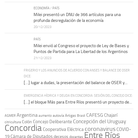
ECONOMÍA
/
PAÍS
Milei presentó un DNU de 366 artículos para una
profunda desregulación de la economía
20/12/2023
PAÍS
Milei envió al Congreso el proyecto de Ley de Bases y
Puntos de Partida para La Libertad de los Argentinos
27/12/2023
FRIGERIO Y LOS ANUNCIOS DE ACUERDO CON ANSES Y BALANCE DE OSER
DICE:
[…] lugar a dudas, la presentación del balance de OSER y...
EMERGENCIA HÍDRICA Y DEUDA EN CONCORDIA: SESIÓN DEL CONCEJO DICE:
[…] el bloque Más para Entre Ríos presentó un proyecto de...
Argentina
CAFESG
Chajarí
autovía Artigas
AGMER
aumento
Brasil
Concepción del Uruguay
Concejo Deliberante
Colón
citricultura
Concordia
coronavirus
Cooperativa Eléctrica
COVID-
Entre Ríos
19
Cámara de Diputados
decesos
docentes