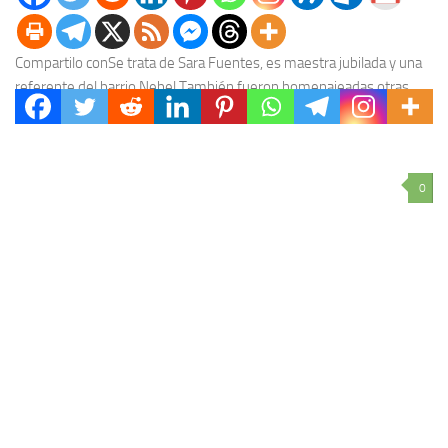
Compartilo conSe trata de Sara Fuentes, es maestra jubilada y una
referente del barrio Nebel.También fueron homenajeadas otras
cuatro entrerrianas: de Colón, Gualeguaychú, Pronunciamiento y...
0