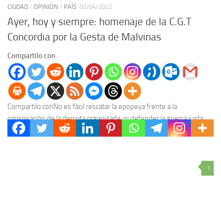
CIUDAD
/
OPINIÓN
/
PAÍS
02/04/2022
Ayer, hoy y siempre: homenaje de la C.G.T
Concordia por la Gesta de Malvinas
Compartilo con
Compartilo conNo es fácil rescatar la epopeya frente a la
conspiración de la derrota organizada, ni defender la guerra justa
con orgullo frente al pacifismo...
1