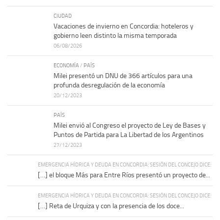
CIUDAD
Vacaciones de invierno en Concordia: hoteleros y
gobierno leen distinto la misma temporada
06/08/2026
ECONOMÍA
/
PAÍS
Milei presentó un DNU de 366 artículos para una
profunda desregulación de la economía
20/12/2023
PAÍS
Milei envió al Congreso el proyecto de Ley de Bases y
Puntos de Partida para La Libertad de los Argentinos
27/12/2023
EMERGENCIA HÍDRICA Y DEUDA EN CONCORDIA: SESIÓN DEL CONCEJO DICE:
[…] el bloque Más para Entre Ríos presentó un proyecto de...
EMERGENCIA HÍDRICA Y DEUDA EN CONCORDIA: SESIÓN DEL CONCEJO DICE:
[…] Reta de Urquiza y con la presencia de los doce...