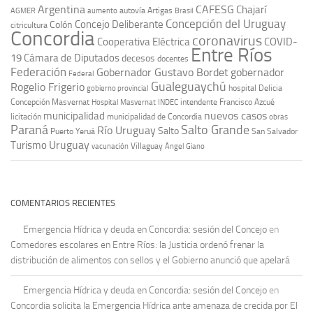
Argentina
CAFESG
Chajarí
autovía Artigas
AGMER
aumento
Brasil
Concepción del Uruguay
Concejo Deliberante
Colón
citricultura
Concordia
coronavirus
Cooperativa Eléctrica
COVID-
Entre Ríos
19
Cámara de Diputados
decesos
docentes
Federación
Gobernador Gustavo Bordet
gobernador
Federal
Gualeguaychú
Rogelio Frigerio
hospital Delicia
gobierno provincial
Concepción Masvernat
intendente Francisco Azcué
Hospital Masvernat
INDEC
nuevos casos
municipalidad
licitación
municipalidad de Concordia
obras
Paraná
Salto Grande
Río Uruguay
Salto
Puerto Yeruá
San Salvador
Uruguay
Turismo
vacunación
Villaguay
Ángel Giano
COMENTARIOS RECIENTES
Emergencia Hídrica y deuda en Concordia: sesión del Concejo
en
Comedores escolares en Entre Ríos: la Justicia ordenó frenar la
distribución de alimentos con sellos y el Gobierno anunció que apelará
Emergencia Hídrica y deuda en Concordia: sesión del Concejo
en
Concordia solicita la Emergencia Hídrica ante amenaza de crecida por El