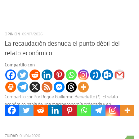
OPINIÓN
09/07/2026
La recaudación desnuda el punto débil del
relato económico
Compartilo con
Compartilo conPor Roque Guillermo Benedetto (*) El relato
económico habla de una macroeconomía ordenada y en
recuperación, pero la recaudación real muestra una grieta: al...
CIUDAD
01/04/2026