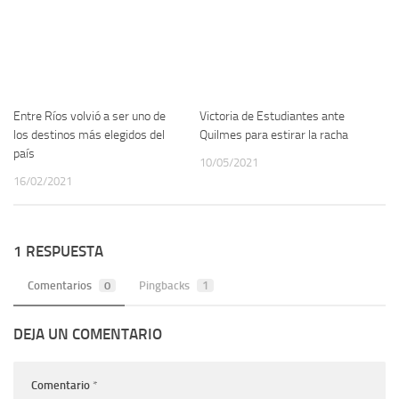
Entre Ríos volvió a ser uno de
Victoria de Estudiantes ante
los destinos más elegidos del
Quilmes para estirar la racha
país
10/05/2021
16/02/2021
1 RESPUESTA
Comentarios
0
Pingbacks
1
DEJA UN COMENTARIO
Comentario
*