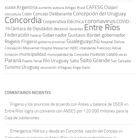
Argentina
CAFESG
Chajarí
autovía Artigas
AGMER
aumento
Brasil
Concepción del Uruguay
Concejo Deliberante
Colón
citricultura
Concordia
coronavirus
Cooperativa Eléctrica
COVID-
Entre Ríos
19
Cámara de Diputados
decesos
docentes
Federación
Gobernador Gustavo Bordet
gobernador
Federal
Gualeguaychú
Rogelio Frigerio
hospital Delicia
gobierno provincial
Concepción Masvernat
intendente Francisco Azcué
Hospital Masvernat
INDEC
nuevos casos
municipalidad
licitación
municipalidad de Concordia
obras
Paraná
Salto Grande
Río Uruguay
Salto
Puerto Yeruá
San Salvador
Uruguay
Turismo
vacunación
Villaguay
Ángel Giano
COMENTARIOS RECIENTES
Frigerio y los anuncios de acuerdo con Anses y balance de OSER
en
Entre Ríos logra un convenio con ANSES por 120.000 millones para la
Caja de Jubilaciones
Emergencia Hídrica y deuda en Concordia: sesión del Concejo
en
Comedores escolares en Entre Ríos: la Justicia ordenó frenar la