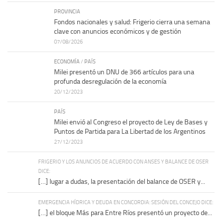
PROVINCIA
Fondos nacionales y salud: Frigerio cierra una semana
clave con anuncios económicos y de gestión
07/08/2026
ECONOMÍA
/
PAÍS
Milei presentó un DNU de 366 artículos para una
profunda desregulación de la economía
20/12/2023
PAÍS
Milei envió al Congreso el proyecto de Ley de Bases y
Puntos de Partida para La Libertad de los Argentinos
27/12/2023
FRIGERIO Y LOS ANUNCIOS DE ACUERDO CON ANSES Y BALANCE DE OSER
DICE:
[…] lugar a dudas, la presentación del balance de OSER y...
EMERGENCIA HÍDRICA Y DEUDA EN CONCORDIA: SESIÓN DEL CONCEJO DICE:
[…] el bloque Más para Entre Ríos presentó un proyecto de...