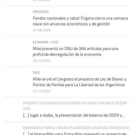
PROVINCIA
Fondos nacionales y salud: Frigerio cierra una semana
clave con anuncios económicos y de gestión
07/08/2026
ECONOMÍA
/
PAÍS
Milei presentó un DNU de 366 artículos para una
profunda desregulación de la economía
20/12/2023
PAÍS
Milei envió al Congreso el proyecto de Ley de Bases y
Puntos de Partida para La Libertad de los Argentinos
27/12/2023
FRIGERIO Y LOS ANUNCIOS DE ACUERDO CON ANSES Y BALANCE DE OSER
DICE:
[…] lugar a dudas, la presentación del balance de OSER y...
EMERGENCIA HÍDRICA Y DEUDA EN CONCORDIA: SESIÓN DEL CONCEJO DICE:
[…] el bloque Más para Entre Ríos presentó un proyecto de...