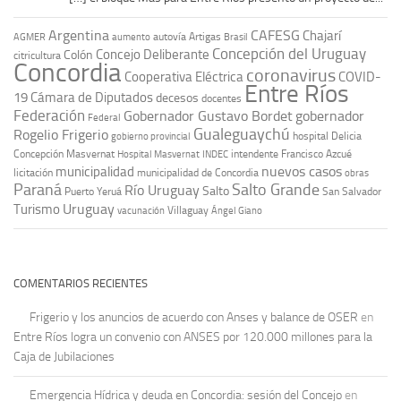
Argentina
CAFESG
Chajarí
autovía Artigas
AGMER
aumento
Brasil
Concepción del Uruguay
Concejo Deliberante
Colón
citricultura
Concordia
coronavirus
Cooperativa Eléctrica
COVID-
Entre Ríos
19
Cámara de Diputados
decesos
docentes
Federación
Gobernador Gustavo Bordet
gobernador
Federal
Gualeguaychú
Rogelio Frigerio
hospital Delicia
gobierno provincial
Concepción Masvernat
intendente Francisco Azcué
Hospital Masvernat
INDEC
nuevos casos
municipalidad
licitación
municipalidad de Concordia
obras
Paraná
Salto Grande
Río Uruguay
Salto
Puerto Yeruá
San Salvador
Uruguay
Turismo
vacunación
Villaguay
Ángel Giano
COMENTARIOS RECIENTES
Frigerio y los anuncios de acuerdo con Anses y balance de OSER
en
Entre Ríos logra un convenio con ANSES por 120.000 millones para la
Caja de Jubilaciones
Emergencia Hídrica y deuda en Concordia: sesión del Concejo
en