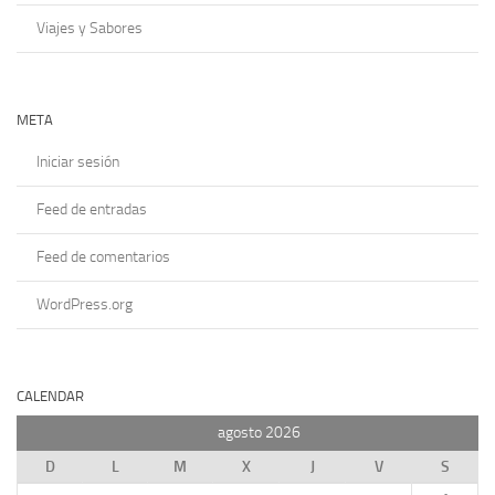
Viajes y Sabores
META
Iniciar sesión
Feed de entradas
Feed de comentarios
WordPress.org
CALENDAR
agosto 2026
D
L
M
X
J
V
S