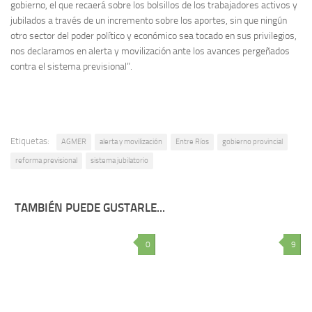
gobierno, el que recaerá sobre los bolsillos de los trabajadores activos y
jubilados a través de un incremento sobre los aportes, sin que ningún
otro sector del poder político y económico sea tocado en sus privilegios,
nos declaramos en alerta y movilización ante los avances pergeñados
contra el sistema previsional”.
Etiquetas:
AGMER
alerta y movilización
Entre Ríos
gobierno provincial
reforma previsional
sistema jubilatorio
TAMBIÉN PUEDE GUSTARLE...
0
9