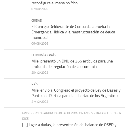
reconfigura el mapa político
07/08/2026
CIUDAD
El Concejo Deliberante de Concordia aprueba la
Emergencia Hídrica y la reestructuración de deuda
municipal
06/08/2026
ECONOMÍA
/
PAÍS
Milei presentó un DNU de 366 artículos para una
profunda desregulación de la economía
20/12/2023
PAÍS
Milei envió al Congreso el proyecto de Ley de Bases y
Puntos de Partida para La Libertad de los Argentinos
27/12/2023
FRIGERIO Y LOS ANUNCIOS DE ACUERDO CON ANSES Y BALANCE DE OSER
DICE:
[…] lugar a dudas, la presentación del balance de OSER y...