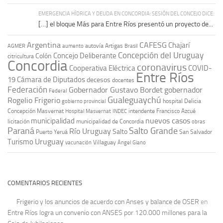
EMERGENCIA HÍDRICA Y DEUDA EN CONCORDIA: SESIÓN DEL CONCEJO DICE:
[…] el bloque Más para Entre Ríos presentó un proyecto de...
Argentina
CAFESG
Chajarí
autovía Artigas
AGMER
aumento
Brasil
Concepción del Uruguay
Concejo Deliberante
Colón
citricultura
Concordia
coronavirus
Cooperativa Eléctrica
COVID-
Entre Ríos
19
Cámara de Diputados
decesos
docentes
Federación
Gobernador Gustavo Bordet
gobernador
Federal
Gualeguaychú
Rogelio Frigerio
hospital Delicia
gobierno provincial
Concepción Masvernat
intendente Francisco Azcué
Hospital Masvernat
INDEC
nuevos casos
municipalidad
licitación
municipalidad de Concordia
obras
Paraná
Salto Grande
Río Uruguay
Salto
Puerto Yeruá
San Salvador
Uruguay
Turismo
vacunación
Villaguay
Ángel Giano
COMENTARIOS RECIENTES
Frigerio y los anuncios de acuerdo con Anses y balance de OSER
en
Entre Ríos logra un convenio con ANSES por 120.000 millones para la