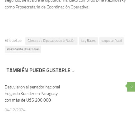
segundo, se avaló a la diputada mandato cumplido Dina Rezinovsky
como Prosecretaria de Coordinación Operativa.
Etiquetas:
Cámara de Diputados de la Nación
Ley Bases
paquete fiscal
Presidente Javier Milei
TAMBIÉN PUEDE GUSTARLE...
Detuvieron al senador nacional
3
2
Edgardo Kueider en Paraguay
con más de U$S 200.000
04/12/2024