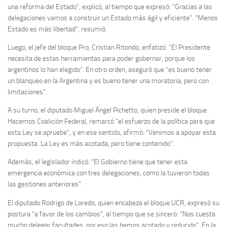
una reforma del Estado”, explicó, al tiempo que expresó: “Gracias a las
delegaciones vamos a construir un Estado más ágil y eficiente”. “Menos
Estado es más libertad”, resumió.
Luego, el jefe del bloque Pro, Cristian Ritondo,
enfatizó: “El Presidente
necesita de estas herramientas para poder gobernar, porque los
argentinos lo han elegido”. En otro orden, aseguró que “es bueno tener
un blanqueo en la Argentina y es bueno tener una moratoria, pero con
limitaciones”.
A su turno, el diputado
Miguel Ángel Pichetto, quien preside el bloque
Hacemos Coalición Federal, remarcó “el esfuerzo de la política para que
esta Ley se apruebe”, y en ese sentido, afirmó: “Venimos a apoyar esta
propuesta. La Ley es más acotada, pero tiene contenido”.
Además, el legislador indicó: “El Gobierno tiene que tener esta
emergencia económica con tres delegaciones, como la tuvieron todas
las gestiones anteriores”.
El diputado Rodrigo de Loredo, quien encabeza el bloque UCR,
expresó su
postura “a favor de los cambios”, al tiempo que se sinceró: “Nos cuesta
mucho delegar facultades, por eso las hemos acotado y reducido”. En la