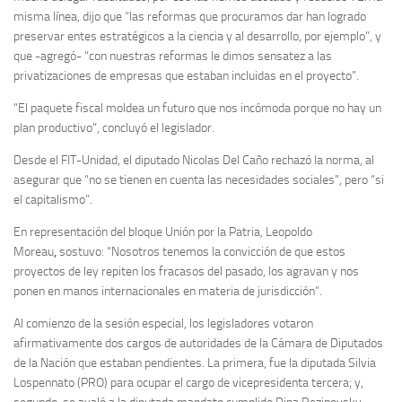
misma línea, dijo que “las reformas que procuramos dar han logrado
preservar entes estratégicos a la ciencia y al desarrollo, por ejemplo”, y
que -agregó- “con nuestras reformas le dimos sensatez a las
privatizaciones de empresas que estaban incluidas en el proyecto”.
“El paquete fiscal moldea un futuro que nos incómoda porque no hay un
plan productivo”, concluyó el legislador.
Desde el
FIT-Unidad,
el diputado
Nicolas Del Caño
rechazó la norma, al
asegurar que “no se tienen en cuenta las necesidades sociales”, pero “si
el capitalismo”.
En representación del bloque
Unión por la Patria,
Leopoldo
Moreau
,
sostuvo: “Nosotros tenemos la convicción de que estos
proyectos de ley repiten los fracasos del pasado, los agravan y nos
ponen en manos internacionales en materia de jurisdicción”.
Al comienzo de la sesión especial, los legisladores votaron
afirmativamente dos cargos de autoridades de la Cámara de Diputados
de la Nación que estaban pendientes. La primera, fue la diputada Silvia
Lospennato (PRO) para ocupar el cargo de vicepresidenta tercera; y,