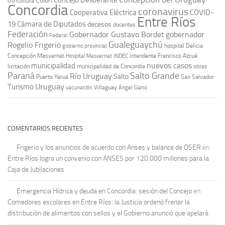
Concejo Deliberante
Colón
citricultura
Concordia
coronavirus
Cooperativa Eléctrica
COVID-
Entre Ríos
19
Cámara de Diputados
decesos
docentes
Federación
Gobernador Gustavo Bordet
gobernador
Federal
Gualeguaychú
Rogelio Frigerio
hospital Delicia
gobierno provincial
Concepción Masvernat
intendente Francisco Azcué
Hospital Masvernat
INDEC
nuevos casos
municipalidad
licitación
municipalidad de Concordia
obras
Paraná
Salto Grande
Río Uruguay
Salto
Puerto Yeruá
San Salvador
Uruguay
Turismo
vacunación
Villaguay
Ángel Giano
COMENTARIOS RECIENTES
Frigerio y los anuncios de acuerdo con Anses y balance de OSER
en
Entre Ríos logra un convenio con ANSES por 120.000 millones para la
Caja de Jubilaciones
Emergencia Hídrica y deuda en Concordia: sesión del Concejo
en
Comedores escolares en Entre Ríos: la Justicia ordenó frenar la
distribución de alimentos con sellos y el Gobierno anunció que apelará