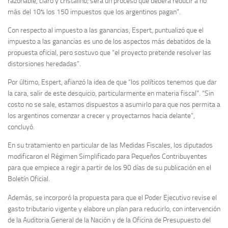
razonable, claro y cristalino; será un proceso que deberá reducir a no
más del 10% los 150 impuestos que los argentinos pagan”.
Con respecto al impuesto a las ganancias, Espert, puntualizó que el
impuesto a las ganancias es uno de los aspectos más debatidos de la
propuesta oficial, pero sostuvo que “el proyecto pretende resolver las
distorsiones heredadas”.
Por último, Espert, afianzó la idea de que “los políticos tenemos que dar
la cara, salir de este desquicio, particularmente en materia fiscal”. “Sin
costo no se sale, estamos dispuestos a asumirlo para que nos permita a
los argentinos comenzar a crecer y proyectarnos hacia delante”,
concluyó.
En su tratamiento en particular de las Medidas Fiscales, los diputados
modificaron el Régimen Simplificado para Pequeños Contribuyentes
para que empiece a regir a partir de los 90 días de su publicación en el
Boletín Oficial.
Además, se incorporó la propuesta para que el Poder Ejecutivo revise el
gasto tributario vigente y elabore un plan para reducirlo, con intervención
de la Auditoria General de la Nación y de la Oficina de Presupuesto del