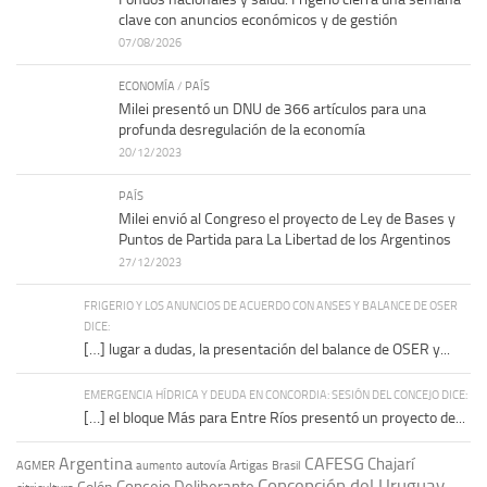
clave con anuncios económicos y de gestión
07/08/2026
ECONOMÍA
/
PAÍS
Milei presentó un DNU de 366 artículos para una
profunda desregulación de la economía
20/12/2023
PAÍS
Milei envió al Congreso el proyecto de Ley de Bases y
Puntos de Partida para La Libertad de los Argentinos
27/12/2023
FRIGERIO Y LOS ANUNCIOS DE ACUERDO CON ANSES Y BALANCE DE OSER
DICE:
[…] lugar a dudas, la presentación del balance de OSER y...
EMERGENCIA HÍDRICA Y DEUDA EN CONCORDIA: SESIÓN DEL CONCEJO DICE:
[…] el bloque Más para Entre Ríos presentó un proyecto de...
Argentina
CAFESG
Chajarí
autovía Artigas
AGMER
aumento
Brasil
Concepción del Uruguay