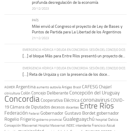
profunda desregulación de la economía
20/12/2023
PAÍS
Milei envió al Congreso el proyecto de Ley de Bases y
Puntos de Partida para La Libertad de los Argentinos
27/12/2023
EMERGENCIA HÍDRICA Y DEUDA EN CONCORDIA: SESIÓN DEL CONCEJO DICE:
[…] el bloque Más para Entre Ríos presentó un proyecto de...
EMERGENCIA HÍDRICA Y DEUDA EN CONCORDIA: SESIÓN DEL CONCEJO DICE:
[…] Reta de Urquiza y con la presencia de los doce...
Argentina
CAFESG
Chajarí
autovía Artigas
AGMER
aumento
Brasil
Concepción del Uruguay
Concejo Deliberante
Colón
citricultura
Concordia
coronavirus
Cooperativa Eléctrica
COVID-
Entre Ríos
19
Cámara de Diputados
decesos
docentes
Federación
Gobernador Gustavo Bordet
gobernador
Federal
Gualeguaychú
Rogelio Frigerio
hospital Delicia
gobierno provincial
Concepción Masvernat
intendente Francisco Azcué
Hospital Masvernat
INDEC