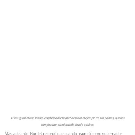
Al inaugurar el ciclo lectivo, el gobernador Bordet destacó el ejemplo de sus padres, quienes
completaron su educación siendo adultos.
Más adelante, Bordet recordó que cuando asumió como gobernador