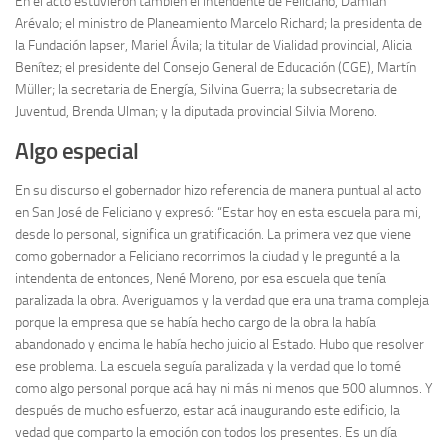
En el acto estuvieron también el intendente de Feliciano, Damián
Arévalo; el ministro de Planeamiento Marcelo Richard; la presidenta de
la Fundación Iapser, Mariel Ávila; la titular de Vialidad provincial, Alicia
Benítez; el presidente del Consejo General de Educación (CGE), Martín
Müller; la secretaria de Energía, Silvina Guerra; la subsecretaria de
Juventud, Brenda Ulman; y la diputada provincial Silvia Moreno.
Algo especial
En su discurso el gobernador hizo referencia de manera puntual al acto
en San José de Feliciano y expresó: “Estar hoy en esta escuela para mi,
desde lo personal, significa un gratificación. La primera vez que viene
como gobernador a Feliciano recorrimos la ciudad y le pregunté a la
intendenta de entonces, Nené Moreno, por esa escuela que tenía
paralizada la obra. Averiguamos y la verdad que era una trama compleja
porque la empresa que se había hecho cargo de la obra la había
abandonado y encima le había hecho juicio al Estado. Hubo que resolver
ese problema. La escuela seguía paralizada y la verdad que lo tomé
como algo personal porque acá hay ni más ni menos que 500 alumnos. Y
después de mucho esfuerzo, estar acá inaugurando este edificio, la
vedad que comparto la emoción con todos los presentes. Es un día