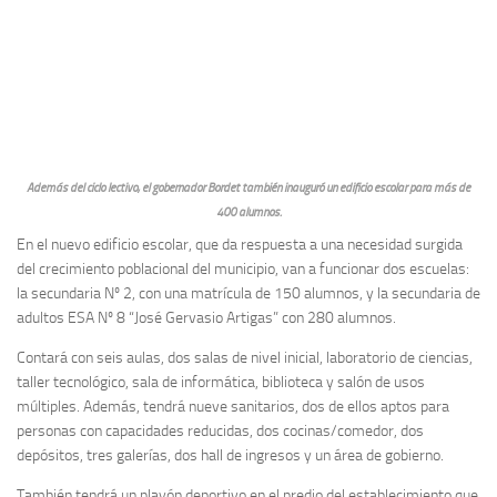
Además del ciclo lectivo, el gobernador Bordet también inauguró un edificio escolar para más de
400 alumnos.
En el nuevo edificio escolar, que da respuesta a una necesidad surgida
del crecimiento poblacional del municipio, van a funcionar dos escuelas:
la secundaria Nº 2, con una matrícula de 150 alumnos, y la secundaria de
adultos ESA Nº 8 “José Gervasio Artigas” con 280 alumnos.
Contará con seis aulas, dos salas de nivel inicial, laboratorio de ciencias,
taller tecnológico, sala de informática, biblioteca y salón de usos
múltiples. Además, tendrá nueve sanitarios, dos de ellos aptos para
personas con capacidades reducidas, dos cocinas/comedor, dos
depósitos, tres galerías, dos hall de ingresos y un área de gobierno.
También tendrá un playón deportivo en el predio del establecimiento que