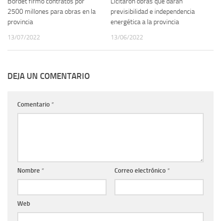
Bordet firmó contratos por
Licitaron obras que darán
2500 millones para obras en la
previsibilidad e independencia
provincia
energética a la provincia
13/07/2022
13/06/2022
DEJA UN COMENTARIO
Comentario
*
Nombre
*
Correo electrónico
*
Web