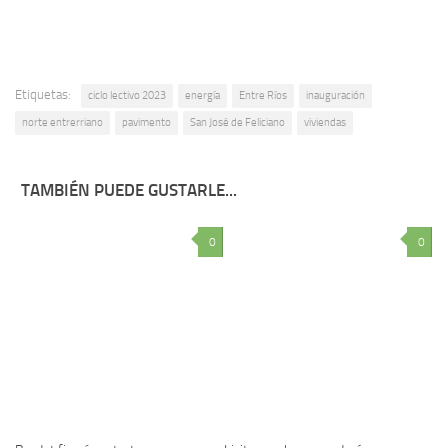
Etiquetas:
ciclo lectivo 2023
energía
Entre Ríos
inauguración
norte entrerriano
pavimento
San José de Feliciano
viviendas
TAMBIÉN PUEDE GUSTARLE...
0
0