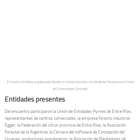
El ministro De Pedro, el gobernador Bordet, el ministro Guzmán y el intendente Francolini en el Centro
de Convenciones Concordia.
Entidades presentes
Del encuentro participaron la Unión de Entidades Pymes de Entre Ríos;
representantes de centros comerciales; la empresa foresto industrial
Egger; la Federación del citrus provincia de Entre Ríos; la Asociación
Forestal de la Argentina; la Cámara del software de Concepción del
Uruguay; productores arandaneros; la Asociación de Plantadores de