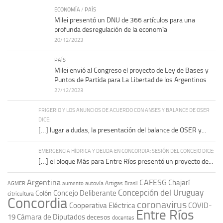
ECONOMÍA
/
PAÍS
Milei presentó un DNU de 366 artículos para una
profunda desregulación de la economía
20/12/2023
PAÍS
Milei envió al Congreso el proyecto de Ley de Bases y
Puntos de Partida para La Libertad de los Argentinos
27/12/2023
FRIGERIO Y LOS ANUNCIOS DE ACUERDO CON ANSES Y BALANCE DE OSER
DICE:
[…] lugar a dudas, la presentación del balance de OSER y...
EMERGENCIA HÍDRICA Y DEUDA EN CONCORDIA: SESIÓN DEL CONCEJO DICE:
[…] el bloque Más para Entre Ríos presentó un proyecto de...
Argentina
CAFESG
Chajarí
autovía Artigas
AGMER
aumento
Brasil
Concepción del Uruguay
Concejo Deliberante
Colón
citricultura
Concordia
coronavirus
Cooperativa Eléctrica
COVID-
Entre Ríos
19
Cámara de Diputados
decesos
docentes