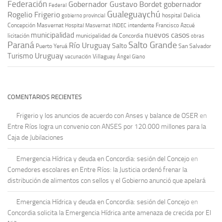
Federación
Gobernador Gustavo Bordet
gobernador
Federal
Gualeguaychú
Rogelio Frigerio
hospital Delicia
gobierno provincial
Concepción Masvernat
intendente Francisco Azcué
Hospital Masvernat
INDEC
nuevos casos
municipalidad
licitación
municipalidad de Concordia
obras
Paraná
Salto Grande
Río Uruguay
Salto
Puerto Yeruá
San Salvador
Uruguay
Turismo
vacunación
Villaguay
Ángel Giano
COMENTARIOS RECIENTES
Frigerio y los anuncios de acuerdo con Anses y balance de OSER
en
Entre Ríos logra un convenio con ANSES por 120.000 millones para la
Caja de Jubilaciones
Emergencia Hídrica y deuda en Concordia: sesión del Concejo
en
Comedores escolares en Entre Ríos: la Justicia ordenó frenar la
distribución de alimentos con sellos y el Gobierno anunció que apelará
Emergencia Hídrica y deuda en Concordia: sesión del Concejo
en
Concordia solicita la Emergencia Hídrica ante amenaza de crecida por El