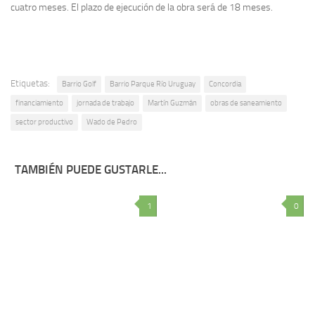
cuatro meses. El plazo de ejecución de la obra será de 18 meses.
Etiquetas:
Barrio Golf
Barrio Parque Río Uruguay
Concordia
financiamiento
jornada de trabajo
Martín Guzmán
obras de saneamiento
sector productivo
Wado de Pedro
TAMBIÉN PUEDE GUSTARLE...
1
0