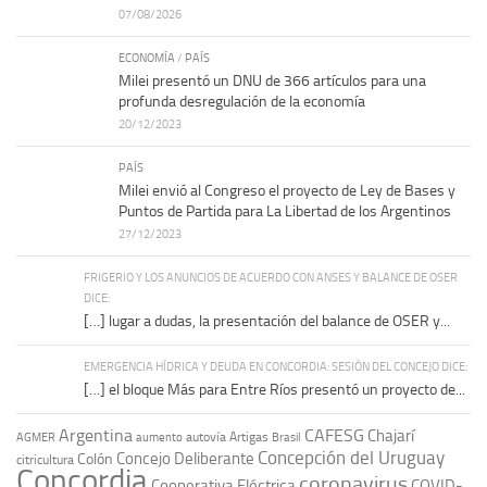
07/08/2026
ECONOMÍA
/
PAÍS
Milei presentó un DNU de 366 artículos para una
profunda desregulación de la economía
20/12/2023
PAÍS
Milei envió al Congreso el proyecto de Ley de Bases y
Puntos de Partida para La Libertad de los Argentinos
27/12/2023
FRIGERIO Y LOS ANUNCIOS DE ACUERDO CON ANSES Y BALANCE DE OSER
DICE:
[…] lugar a dudas, la presentación del balance de OSER y...
EMERGENCIA HÍDRICA Y DEUDA EN CONCORDIA: SESIÓN DEL CONCEJO DICE:
[…] el bloque Más para Entre Ríos presentó un proyecto de...
Argentina
CAFESG
Chajarí
autovía Artigas
AGMER
aumento
Brasil
Concepción del Uruguay
Concejo Deliberante
Colón
citricultura
Concordia
coronavirus
Cooperativa Eléctrica
COVID-