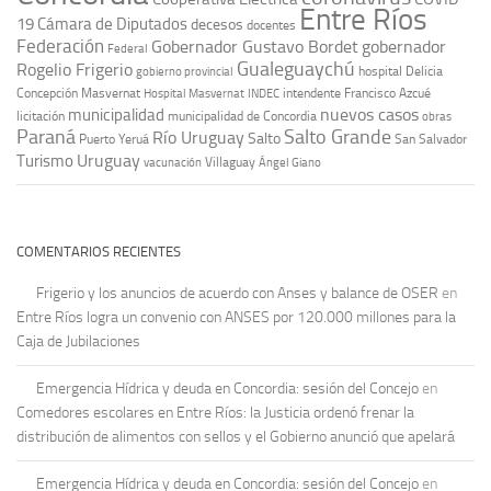
Entre Ríos
19
Cámara de Diputados
decesos
docentes
Federación
Gobernador Gustavo Bordet
gobernador
Federal
Gualeguaychú
Rogelio Frigerio
hospital Delicia
gobierno provincial
Concepción Masvernat
intendente Francisco Azcué
Hospital Masvernat
INDEC
nuevos casos
municipalidad
licitación
municipalidad de Concordia
obras
Paraná
Salto Grande
Río Uruguay
Salto
Puerto Yeruá
San Salvador
Uruguay
Turismo
vacunación
Villaguay
Ángel Giano
COMENTARIOS RECIENTES
Frigerio y los anuncios de acuerdo con Anses y balance de OSER
en
Entre Ríos logra un convenio con ANSES por 120.000 millones para la
Caja de Jubilaciones
Emergencia Hídrica y deuda en Concordia: sesión del Concejo
en
Comedores escolares en Entre Ríos: la Justicia ordenó frenar la
distribución de alimentos con sellos y el Gobierno anunció que apelará
Emergencia Hídrica y deuda en Concordia: sesión del Concejo
en