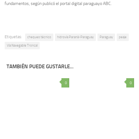
fundamentos, según publicó el portal digital paraguayo ABC.
Etiquetas:
chequeo técnico
hidrovía Paraná-Paraguay
Paraguay
peaje
Vía Navegable Troncal
TAMBIÉN PUEDE GUSTARLE...
0
0