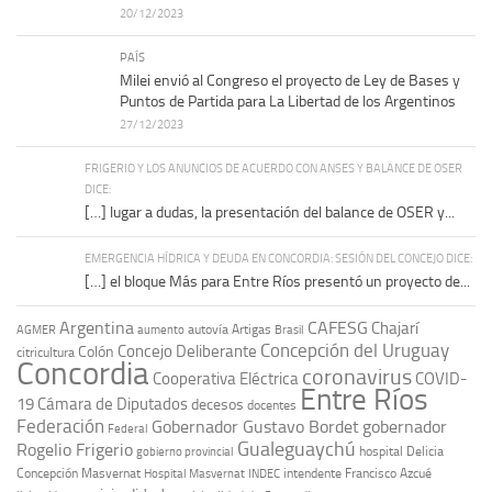
20/12/2023
PAÍS
Milei envió al Congreso el proyecto de Ley de Bases y
Puntos de Partida para La Libertad de los Argentinos
27/12/2023
FRIGERIO Y LOS ANUNCIOS DE ACUERDO CON ANSES Y BALANCE DE OSER
DICE:
[…] lugar a dudas, la presentación del balance de OSER y...
EMERGENCIA HÍDRICA Y DEUDA EN CONCORDIA: SESIÓN DEL CONCEJO DICE:
[…] el bloque Más para Entre Ríos presentó un proyecto de...
Argentina
CAFESG
Chajarí
autovía Artigas
AGMER
aumento
Brasil
Concepción del Uruguay
Concejo Deliberante
Colón
citricultura
Concordia
coronavirus
Cooperativa Eléctrica
COVID-
Entre Ríos
19
Cámara de Diputados
decesos
docentes
Federación
Gobernador Gustavo Bordet
gobernador
Federal
Gualeguaychú
Rogelio Frigerio
hospital Delicia
gobierno provincial
Concepción Masvernat
intendente Francisco Azcué
Hospital Masvernat
INDEC