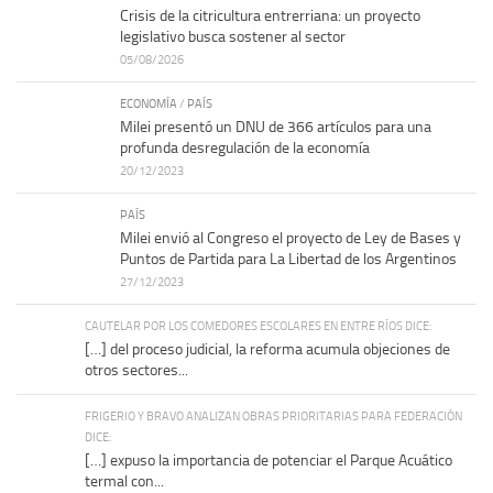
Crisis de la citricultura entrerriana: un proyecto
legislativo busca sostener al sector
05/08/2026
ECONOMÍA
/
PAÍS
Milei presentó un DNU de 366 artículos para una
profunda desregulación de la economía
20/12/2023
PAÍS
Milei envió al Congreso el proyecto de Ley de Bases y
Puntos de Partida para La Libertad de los Argentinos
27/12/2023
CAUTELAR POR LOS COMEDORES ESCOLARES EN ENTRE RÍOS DICE:
[…] del proceso judicial, la reforma acumula objeciones de
otros sectores...
FRIGERIO Y BRAVO ANALIZAN OBRAS PRIORITARIAS PARA FEDERACIÓN
DICE:
[…] expuso la importancia de potenciar el Parque Acuático
termal con...