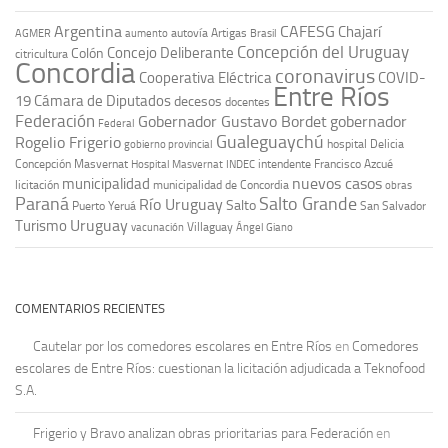
Argentina
CAFESG
Chajarí
autovía Artigas
AGMER
aumento
Brasil
Concepción del Uruguay
Concejo Deliberante
Colón
citricultura
Concordia
coronavirus
Cooperativa Eléctrica
COVID-
Entre Ríos
19
Cámara de Diputados
decesos
docentes
Federación
Gobernador Gustavo Bordet
gobernador
Federal
Gualeguaychú
Rogelio Frigerio
hospital Delicia
gobierno provincial
Concepción Masvernat
intendente Francisco Azcué
Hospital Masvernat
INDEC
nuevos casos
municipalidad
licitación
municipalidad de Concordia
obras
Paraná
Salto Grande
Río Uruguay
Salto
Puerto Yeruá
San Salvador
Uruguay
Turismo
vacunación
Villaguay
Ángel Giano
COMENTARIOS RECIENTES
Cautelar por los comedores escolares en Entre Ríos
en
Comedores
escolares de Entre Ríos: cuestionan la licitación adjudicada a Teknofood
S.A.
Frigerio y Bravo analizan obras prioritarias para Federación
en