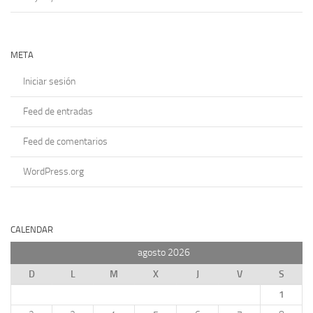
META
Iniciar sesión
Feed de entradas
Feed de comentarios
WordPress.org
CALENDAR
agosto 2026
D
L
M
X
J
V
S
1