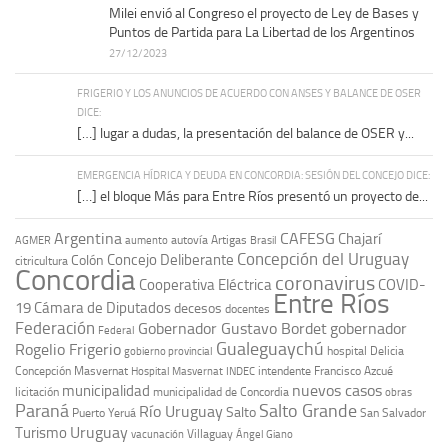
Milei envió al Congreso el proyecto de Ley de Bases y
Puntos de Partida para La Libertad de los Argentinos
27/12/2023
FRIGERIO Y LOS ANUNCIOS DE ACUERDO CON ANSES Y BALANCE DE OSER
DICE:
[…] lugar a dudas, la presentación del balance de OSER y...
EMERGENCIA HÍDRICA Y DEUDA EN CONCORDIA: SESIÓN DEL CONCEJO DICE:
[…] el bloque Más para Entre Ríos presentó un proyecto de...
Argentina
CAFESG
Chajarí
autovía Artigas
AGMER
aumento
Brasil
Concepción del Uruguay
Concejo Deliberante
Colón
citricultura
Concordia
coronavirus
Cooperativa Eléctrica
COVID-
Entre Ríos
19
Cámara de Diputados
decesos
docentes
Federación
Gobernador Gustavo Bordet
gobernador
Federal
Gualeguaychú
Rogelio Frigerio
hospital Delicia
gobierno provincial
Concepción Masvernat
intendente Francisco Azcué
Hospital Masvernat
INDEC
nuevos casos
municipalidad
licitación
municipalidad de Concordia
obras
Paraná
Salto Grande
Río Uruguay
Salto
Puerto Yeruá
San Salvador
Uruguay
Turismo
vacunación
Villaguay
Ángel Giano