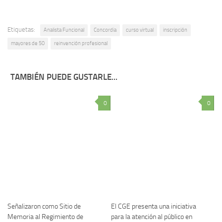
Etiquetas:
Analista Funcional
Concordia
curso virtual
inscripción
mayores de 50
reinvención profesional
TAMBIÉN PUEDE GUSTARLE...
0
0
Señalizaron como Sitio de
El CGE presenta una iniciativa
Memoria al Regimiento de
para la atención al público en