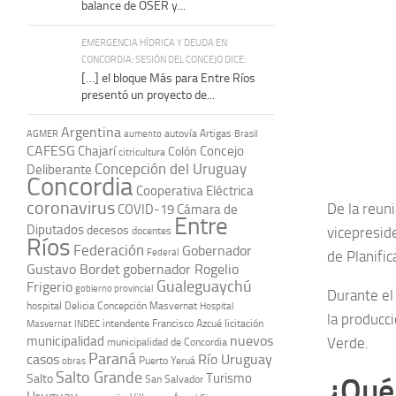
balance de OSER y...
EMERGENCIA HÍDRICA Y DEUDA EN
CONCORDIA: SESIÓN DEL CONCEJO DICE:
[…] el bloque Más para Entre Ríos
presentó un proyecto de...
Argentina
autovía Artigas
AGMER
aumento
Brasil
CAFESG
Chajarí
Concejo
Colón
citricultura
Concepción del Uruguay
Deliberante
Concordia
Cooperativa Eléctrica
coronavirus
De la reuni
COVID-19
Cámara de
Entre
Diputados
decesos
vicepreside
docentes
Ríos
Federación
Gobernador
Federal
de Planific
Gustavo Bordet
gobernador Rogelio
Gualeguaychú
Frigerio
gobierno provincial
Durante el
hospital Delicia Concepción Masvernat
Hospital
la producc
intendente Francisco Azcué
licitación
Masvernat
INDEC
nuevos
municipalidad
Verde.
municipalidad de Concordia
Paraná
casos
Río Uruguay
obras
Puerto Yeruá
Salto Grande
Turismo
Salto
¿Qué 
San Salvador