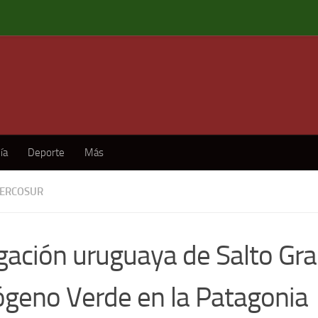
ía
Deporte
Más
ERCOSUR
gación uruguaya de Salto Gr
ógeno Verde en la Patagonia