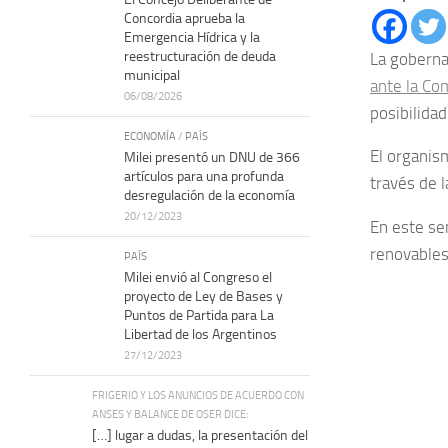
Concordia aprueba la
Emergencia Hídrica y la
reestructuración de deuda
La goberna
municipal
ante la Co
06/08/2026
posibilida
ECONOMÍA
/
PAÍS
El organis
Milei presentó un DNU de 366
artículos para una profunda
través de l
desregulación de la economía
20/12/2023
En este se
renovables
PAÍS
Milei envió al Congreso el
proyecto de Ley de Bases y
Puntos de Partida para La
Libertad de los Argentinos
27/12/2023
FRIGERIO Y LOS ANUNCIOS DE ACUERDO CON
ANSES Y BALANCE DE OSER DICE:
[…] lugar a dudas, la presentación del