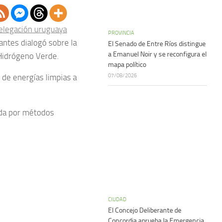
elegación uruguaya
PROVINCIA
antes dialogó sobre la
El Senado de Entre Ríos distingue
a Emanuel Noir y se reconfigura el
 Hidrógeno Verde.
mapa político
07/08/2026
 de energías limpias a
ida por métodos
CIUDAD
El Concejo Deliberante de
Concordia aprueba la Emergencia