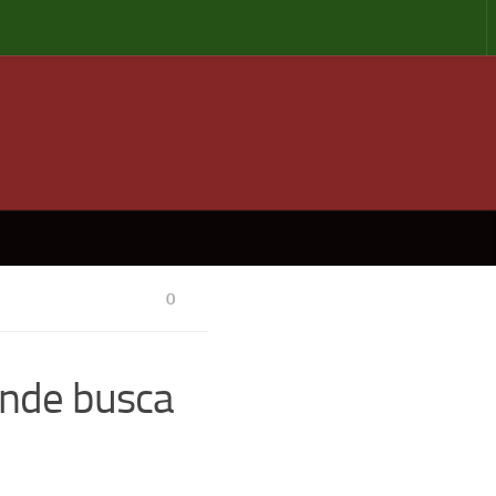
0
ande busca