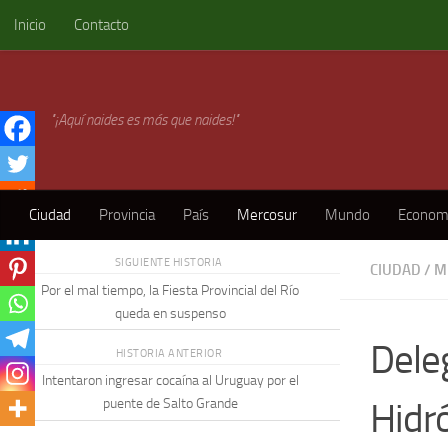
Inicio
Contacto
Skip to content
"¡Aquí naides es más que naides!"
Ciudad
Provincia
País
Mercosur
Mundo
Econom
SIGUIENTE HISTORIA
CIUDAD
/
M
Por el mal tiempo, la Fiesta Provincial del Río
queda en suspenso
Dele
HISTORIA ANTERIOR
Intentaron ingresar cocaína al Uruguay por el
Hidr
puente de Salto Grande