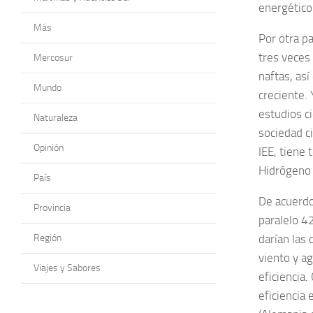
energético
Más
Por otra pa
tres veces 
Mercosur
naftas, así
Mundo
creciente.
estudios ci
Naturaleza
sociedad c
Opinión
IEE, tiene 
Hidrógeno
País
De acuerdo
Provincia
paralelo 4
Región
darían las
viento y a
Viajes y Sabores
eficiencia
eficiencia 