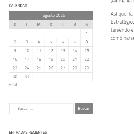
(Alemania 
CALENDAR
Así que, la
agosto 2026
Estratégic
D
L
M
X
J
V
S
teniendo e
1
combinarse 
2
3
4
5
6
7
8
9
10
11
12
13
14
15
16
17
18
19
20
21
22
23
24
25
26
27
28
29
30
31
« Jul
Buscar:
ENTRADAS RECIENTES