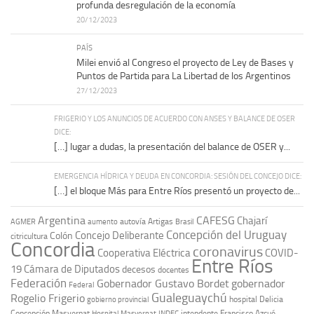
profunda desregulación de la economía
20/12/2023
PAÍS
Milei envió al Congreso el proyecto de Ley de Bases y
Puntos de Partida para La Libertad de los Argentinos
27/12/2023
FRIGERIO Y LOS ANUNCIOS DE ACUERDO CON ANSES Y BALANCE DE OSER
DICE:
[…] lugar a dudas, la presentación del balance de OSER y...
EMERGENCIA HÍDRICA Y DEUDA EN CONCORDIA: SESIÓN DEL CONCEJO DICE:
[…] el bloque Más para Entre Ríos presentó un proyecto de...
Argentina
CAFESG
Chajarí
autovía Artigas
AGMER
aumento
Brasil
Concepción del Uruguay
Concejo Deliberante
Colón
citricultura
Concordia
coronavirus
Cooperativa Eléctrica
COVID-
Entre Ríos
19
Cámara de Diputados
decesos
docentes
Federación
Gobernador Gustavo Bordet
gobernador
Federal
Gualeguaychú
Rogelio Frigerio
hospital Delicia
gobierno provincial
Concepción Masvernat
intendente Francisco Azcué
Hospital Masvernat
INDEC