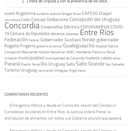
[…] Reta de Urquiza y con la presencia de los doce...
Argentina
CAFESG
Chajarí
autovía Artigas
AGMER
aumento
Brasil
Concepción del Uruguay
Concejo Deliberante
Colón
citricultura
Concordia
coronavirus
Cooperativa Eléctrica
COVID-
Entre Ríos
19
Cámara de Diputados
decesos
docentes
Federación
Gobernador Gustavo Bordet
gobernador
Federal
Gualeguaychú
Rogelio Frigerio
hospital Delicia
gobierno provincial
Concepción Masvernat
intendente Francisco Azcué
Hospital Masvernat
INDEC
nuevos casos
municipalidad
licitación
municipalidad de Concordia
obras
Paraná
Salto Grande
Río Uruguay
Salto
Puerto Yeruá
San Salvador
Uruguay
Turismo
vacunación
Villaguay
Ángel Giano
COMENTARIOS RECIENTES
Emergencia Hídrica y deuda en Concordia: sesión del Concejo
en
Comedores escolares en Entre Ríos: la Justicia ordenó frenar la
distribución de alimentos con sellos y el Gobierno anunció que apelará
Emergencia Hídrica y deuda en Concordia: sesión del Concejo
en