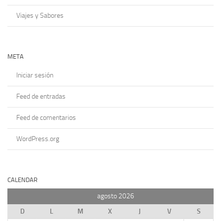
Viajes y Sabores
META
Iniciar sesión
Feed de entradas
Feed de comentarios
WordPress.org
CALENDAR
agosto 2026
D
L
M
X
J
V
S