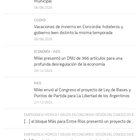
municipal
06/08/2026
CIUDAD
Vacaciones de invierno en Concordia: hoteleros y
gobierno leen distinto la misma temporada
06/08/2026
ECONOMÍA
/
PAÍS
Milei presentó un DNU de 366 artículos para una
profunda desregulación de la economía
20/12/2023
PAÍS
Milei envió al Congreso el proyecto de Ley de Bases y
Puntos de Partida para La Libertad de los Argentinos
27/12/2023
EMERGENCIA HÍDRICA Y DEUDA EN CONCORDIA: SESIÓN DEL CONCEJO DICE:
[…] el bloque Más para Entre Ríos presentó un proyecto de...
EMERGENCIA HÍDRICA Y DEUDA EN CONCORDIA: SESIÓN DEL CONCEJO DICE: