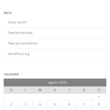
META
Iniciar sesión
Feed de entradas
Feed de comentarios
WordPress.org
CALENDAR
agosto 2026
D
L
M
X
J
V
S
1
2
3
4
5
6
7
8