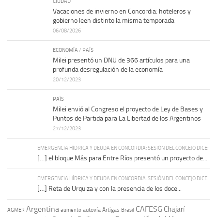
CIUDAD
Vacaciones de invierno en Concordia: hoteleros y
gobierno leen distinto la misma temporada
06/08/2026
ECONOMÍA
/
PAÍS
Milei presentó un DNU de 366 artículos para una
profunda desregulación de la economía
20/12/2023
PAÍS
Milei envió al Congreso el proyecto de Ley de Bases y
Puntos de Partida para La Libertad de los Argentinos
27/12/2023
EMERGENCIA HÍDRICA Y DEUDA EN CONCORDIA: SESIÓN DEL CONCEJO DICE:
[…] el bloque Más para Entre Ríos presentó un proyecto de...
EMERGENCIA HÍDRICA Y DEUDA EN CONCORDIA: SESIÓN DEL CONCEJO DICE:
[…] Reta de Urquiza y con la presencia de los doce...
Argentina
CAFESG
Chajarí
autovía Artigas
AGMER
aumento
Brasil