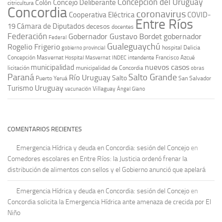
Concepción del Uruguay
Concejo Deliberante
Colón
citricultura
Concordia
coronavirus
Cooperativa Eléctrica
COVID-
Entre Ríos
19
Cámara de Diputados
decesos
docentes
Federación
Gobernador Gustavo Bordet
gobernador
Federal
Gualeguaychú
Rogelio Frigerio
hospital Delicia
gobierno provincial
Concepción Masvernat
intendente Francisco Azcué
Hospital Masvernat
INDEC
nuevos casos
municipalidad
licitación
municipalidad de Concordia
obras
Paraná
Salto Grande
Río Uruguay
Salto
Puerto Yeruá
San Salvador
Uruguay
Turismo
vacunación
Villaguay
Ángel Giano
COMENTARIOS RECIENTES
Emergencia Hídrica y deuda en Concordia: sesión del Concejo
en
Comedores escolares en Entre Ríos: la Justicia ordenó frenar la
distribución de alimentos con sellos y el Gobierno anunció que apelará
Emergencia Hídrica y deuda en Concordia: sesión del Concejo
en
Concordia solicita la Emergencia Hídrica ante amenaza de crecida por El
Niño