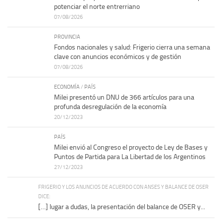
potenciar el norte entrerriano
07/08/2026
PROVINCIA
Fondos nacionales y salud: Frigerio cierra una semana
clave con anuncios económicos y de gestión
07/08/2026
ECONOMÍA
/
PAÍS
Milei presentó un DNU de 366 artículos para una
profunda desregulación de la economía
20/12/2023
PAÍS
Milei envió al Congreso el proyecto de Ley de Bases y
Puntos de Partida para La Libertad de los Argentinos
27/12/2023
FRIGERIO Y LOS ANUNCIOS DE ACUERDO CON ANSES Y BALANCE DE OSER
DICE:
[…] lugar a dudas, la presentación del balance de OSER y...