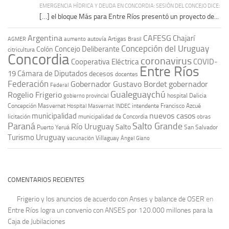
EMERGENCIA HÍDRICA Y DEUDA EN CONCORDIA: SESIÓN DEL CONCEJO DICE:
[…] el bloque Más para Entre Ríos presentó un proyecto de...
Argentina
CAFESG
Chajarí
autovía Artigas
AGMER
aumento
Brasil
Concepción del Uruguay
Concejo Deliberante
Colón
citricultura
Concordia
coronavirus
Cooperativa Eléctrica
COVID-
Entre Ríos
19
Cámara de Diputados
decesos
docentes
Federación
Gobernador Gustavo Bordet
gobernador
Federal
Gualeguaychú
Rogelio Frigerio
hospital Delicia
gobierno provincial
Concepción Masvernat
intendente Francisco Azcué
Hospital Masvernat
INDEC
nuevos casos
municipalidad
licitación
municipalidad de Concordia
obras
Paraná
Salto Grande
Río Uruguay
Salto
Puerto Yeruá
San Salvador
Uruguay
Turismo
vacunación
Villaguay
Ángel Giano
COMENTARIOS RECIENTES
Frigerio y los anuncios de acuerdo con Anses y balance de OSER
en
Entre Ríos logra un convenio con ANSES por 120.000 millones para la
Caja de Jubilaciones