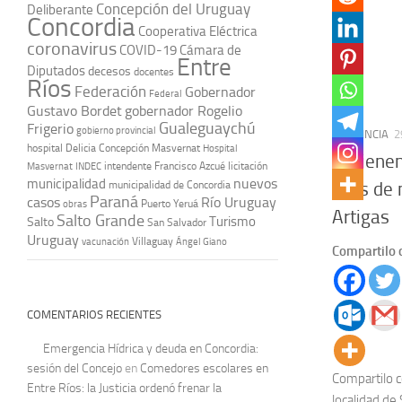
Concepción del Uruguay
Deliberante
Concordia
Cooperativa Eléctrica
coronavirus
COVID-19
Cámara de
Entre
Diputados
decesos
docentes
Ríos
Federación
Gobernador
Federal
Gustavo Bordet
gobernador Rogelio
Gualeguaychú
Frigerio
gobierno provincial
PROVINCIA
2
hospital Delicia Concepción Masvernat
Hospital
Detienen
intendente Francisco Azcué
licitación
Masvernat
INDEC
nuevos
municipalidad
kilos de
municipalidad de Concordia
Paraná
casos
Río Uruguay
obras
Puerto Yeruá
Artigas
Salto Grande
Turismo
Salto
San Salvador
Uruguay
vacunación
Villaguay
Ángel Giano
Compartilo 
COMENTARIOS RECIENTES
Emergencia Hídrica y deuda en Concordia:
sesión del Concejo
en
Comedores escolares en
Compartilo c
Entre Ríos: la Justicia ordenó frenar la
localidad de