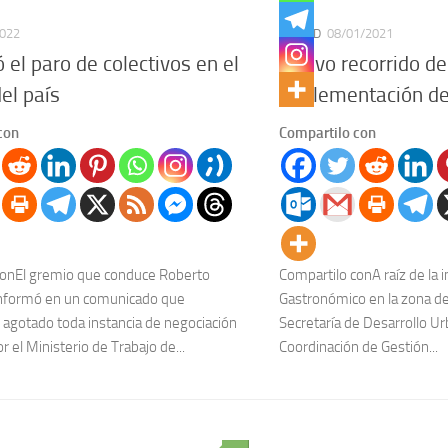
2022
CIUDAD
08/01/2021
el paro de colectivos en el
Nuevo recorrido de
del país
implementación del 
con
Compartilo con
conEl gremio que conduce Roberto
Compartilo conA raíz de la
nformó en un comunicado que
Gastronómico en la zona del
agotado toda instancia de negociación
Secretaría de Desarrollo Ur
r el Ministerio de Trabajo de...
Coordinación de Gestión...