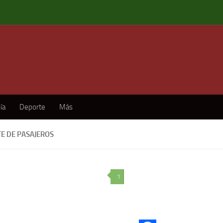
ía
Deporte
Más
E DE PASAJEROS
1