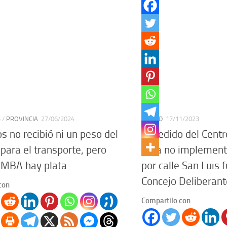
S
/
PROVINCIA
27/06/2024
CIUDAD
17/11/2023
s no recibió ni un peso del
El pedido del Cent
 para el transporte, pero
para no implementar
AMBA hay plata
por calle San Luis 
Concejo Deliberant
con
Compartilo con