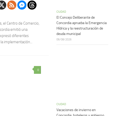
CIUDAD
El Concejo Deliberante de
Concordia aprueba la Emergencia
, el Centro de Comercio,
Hídrica y la reestructuración de
ncordia emitió una
deuda municipal
expresó diferentes
06/08/2026
la implementación...
0
CIUDAD
Vacaciones de invierno en
Concordia: hoteleros y gobierno