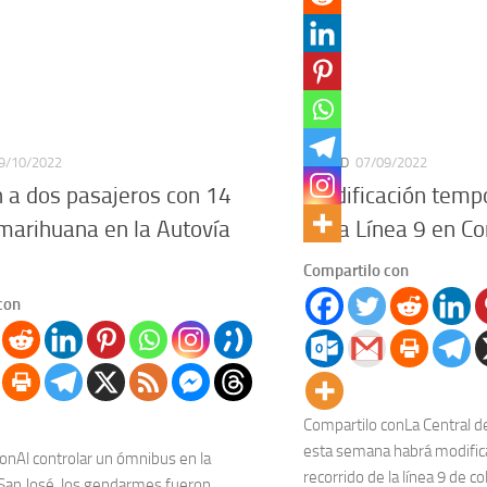
9/10/2022
CIUDAD
07/09/2022
 a dos pasajeros con 14
Modificación tempo
 marihuana en la Autovía
de la Línea 9 en C
Compartilo con
con
Compartilo conLa Central d
esta semana habrá modific
onAl controlar un ómnibus en la
recorrido de la línea 9 de co
 San José, los gendarmes fueron