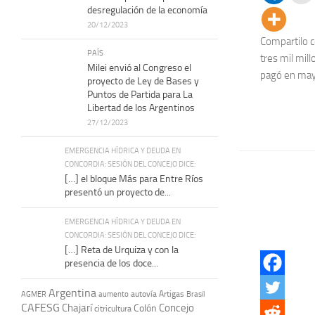
desregulación de la economía
20/12/2023
Compartilo c
PAÍS
tres mil mil
Milei envió al Congreso el
pagó en mayo
proyecto de Ley de Bases y
Puntos de Partida para La
Libertad de los Argentinos
27/12/2023
EMERGENCIA HÍDRICA Y DEUDA EN
CONCORDIA: SESIÓN DEL CONCEJO DICE:
[…] el bloque Más para Entre Ríos
presentó un proyecto de...
EMERGENCIA HÍDRICA Y DEUDA EN
CONCORDIA: SESIÓN DEL CONCEJO DICE:
[…] Reta de Urquiza y con la
presencia de los doce...
Argentina
autovía Artigas
AGMER
aumento
Brasil
CAFESG
Chajarí
Concejo
Colón
citricultura