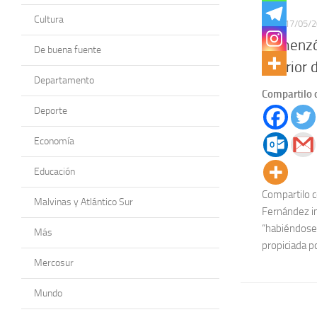
Cultura
PAÍS
17/05/
Comenzó 
De buena fuente
interior 
Departamento
Compartilo 
Deporte
Economía
Educación
Compartilo 
Malvinas y Atlántico Sur
Fernández i
“habiéndose 
Más
propiciada po
Mercosur
Mundo