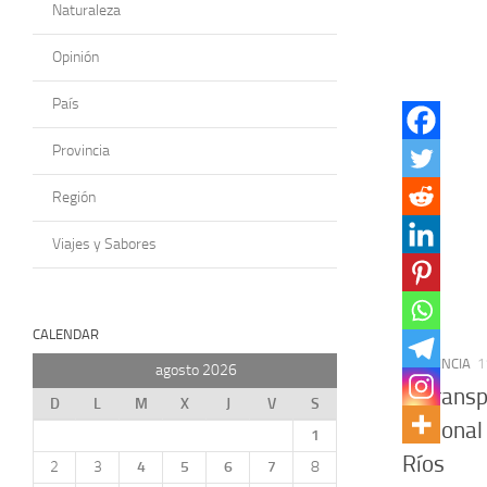
Naturaleza
Opinión
País
Provincia
Región
Viajes y Sabores
CALENDAR
PROVINCIA
1
agosto 2026
El trans
D
L
M
X
J
V
S
nacional
1
Ríos
2
3
4
5
6
7
8