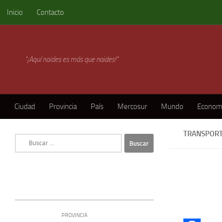
Inicio
Contacto
Skip to content
"¡Aquí naides es más que naides!"
Ciudad
Provincia
País
Mercosur
Mundo
Econom
TRANSPORT
Buscar:
PROVINCIA