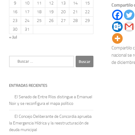
9
10
11
12
13
14
15
Compartilo 
16
17
18
19
20
21
22
23
24
25
26
27
28
29
30
31
« Jul
Compartilo c
nacional se 
Buscar:
de diciembre 
ENTRADAS RECIENTES
El Senado de Entre Ríos distingue a Emanuel
Noir y se reconfigura el mapa político
El Concejo Deliberante de Concordia aprueba
la Emergencia Hídrica y la reestructuración de
deuda municipal