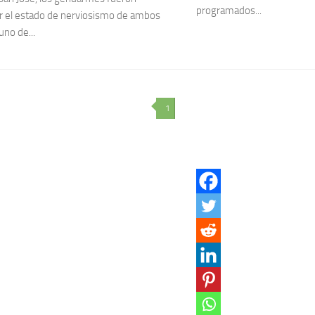
programados...
or el estado de nerviosismo de ambos
uno de...
1