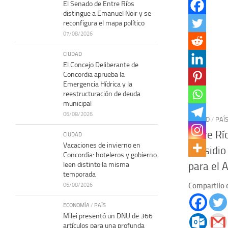
El Senado de Entre Ríos
distingue a Emanuel Noir y se
reconfigura el mapa político
07/08/2026
CIUDAD
El Concejo Deliberante de
Concordia aprueba la
Emergencia Hídrica y la
reestructuración de deuda
municipal
06/08/2026
CIUDAD
/
PAÍ
Entre Río
CIUDAD
Vacaciones de invierno en
subsidio
Concordia: hoteleros y gobierno
para el 
leen distinto la misma
temporada
Compartilo 
06/08/2026
ECONOMÍA
/
PAÍS
Milei presentó un DNU de 366
artículos para una profunda