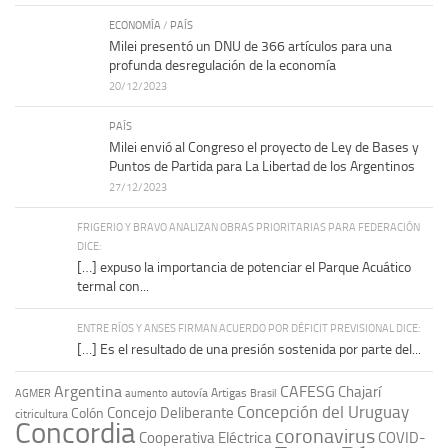
ECONOMÍA
/
PAÍS
Milei presentó un DNU de 366 artículos para una
profunda desregulación de la economía
20/12/2023
PAÍS
Milei envió al Congreso el proyecto de Ley de Bases y
Puntos de Partida para La Libertad de los Argentinos
27/12/2023
FRIGERIO Y BRAVO ANALIZAN OBRAS PRIORITARIAS PARA FEDERACIÓN
DICE:
[…] expuso la importancia de potenciar el Parque Acuático
termal con...
ENTRE RÍOS Y ANSES FIRMAN ACUERDO POR DÉFICIT PREVISIONAL DICE:
[…] Es el resultado de una presión sostenida por parte del...
Argentina
CAFESG
Chajarí
autovía Artigas
AGMER
aumento
Brasil
Concepción del Uruguay
Concejo Deliberante
Colón
citricultura
Concordia
coronavirus
Cooperativa Eléctrica
COVID-