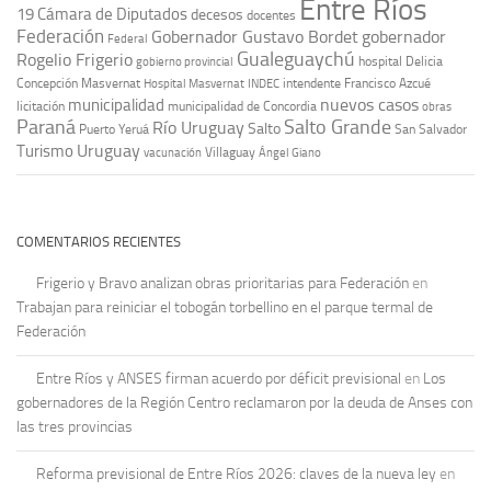
Entre Ríos
19
Cámara de Diputados
decesos
docentes
Federación
Gobernador Gustavo Bordet
gobernador
Federal
Gualeguaychú
Rogelio Frigerio
hospital Delicia
gobierno provincial
Concepción Masvernat
intendente Francisco Azcué
Hospital Masvernat
INDEC
nuevos casos
municipalidad
licitación
municipalidad de Concordia
obras
Paraná
Salto Grande
Río Uruguay
Salto
Puerto Yeruá
San Salvador
Uruguay
Turismo
vacunación
Villaguay
Ángel Giano
COMENTARIOS RECIENTES
Frigerio y Bravo analizan obras prioritarias para Federación
en
Trabajan para reiniciar el tobogán torbellino en el parque termal de
Federación
Entre Ríos y ANSES firman acuerdo por déficit previsional
en
Los
gobernadores de la Región Centro reclamaron por la deuda de Anses con
las tres provincias
Reforma previsional de Entre Ríos 2026: claves de la nueva ley
en