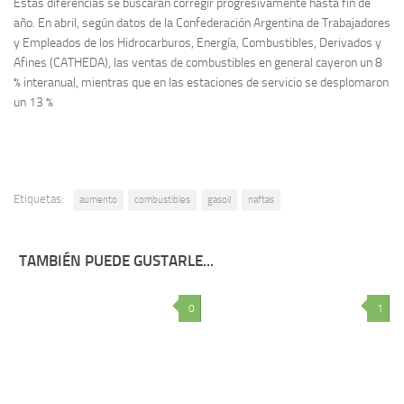
Estas diferencias se buscarán corregir progresivamente hasta fin de
año. En abril, según datos de la Confederación Argentina de Trabajadores
y Empleados de los Hidrocarburos, Energía, Combustibles, Derivados y
Afines (CATHEDA), las ventas de combustibles en general cayeron un 8
% interanual, mientras que en las estaciones de servicio se desplomaron
un 13 %
Etiquetas:
aumento
combustibles
gasoil
naftas
TAMBIÉN PUEDE GUSTARLE...
0
1