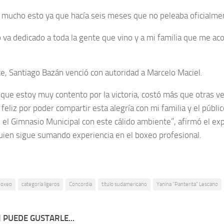
 mucho esto ya que hacía seis meses que no peleaba oficialmen
lo va dedicado a toda la gente que vino y a mi familia que me a
te, Santiago Bazán venció con autoridad a Marcelo Maciel.
 que estoy muy contento por la victoria, costó más que otras ve
feliz por poder compartir esta alegría con mi familia y el públi
n el Gimnasio Municipal con este cálido ambiente”, afirmó el exp
quien sigue sumando experiencia en el boxeo profesional.
boxeo
categoría ligeros
Concordia
título sudamericano
Yanina "Panterita" Lescano
 PUEDE GUSTARLE...