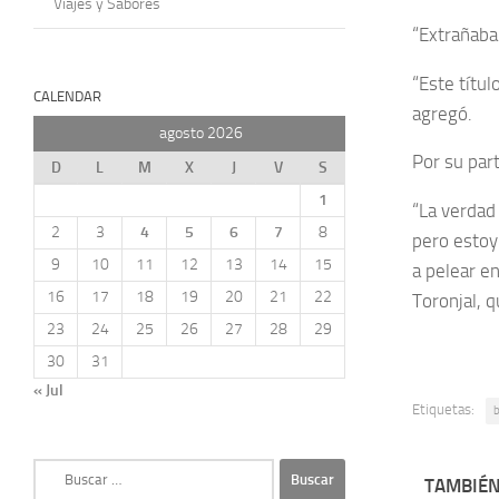
Viajes y Sabores
“Extrañaba
“Este títu
CALENDAR
agregó.
agosto 2026
Por su par
D
L
M
X
J
V
S
1
“La verdad
2
3
4
5
6
7
8
pero estoy 
9
10
11
12
13
14
15
a pelear e
16
17
18
19
20
21
22
Toronjal, 
23
24
25
26
27
28
29
30
31
« Jul
Etiquetas:
Buscar:
TAMBIÉN