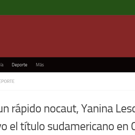
ía
Deporte
Más
EPORTE
un rápido nocaut, Yanina Les
vo el título sudamericano en 