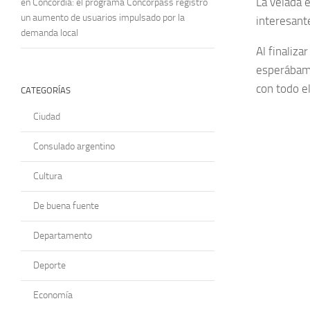
La velada e
en Concordia: el programa Concorpass registró
un aumento de usuarios impulsado por la
interesant
demanda local
Al finaliza
esperábamo
con todo el
CATEGORÍAS
Ciudad
Consulado argentino
Cultura
De buena fuente
Departamento
Deporte
Economía