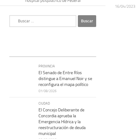
hospital psiquiátrico de Federal
16/04/2023
Buscar:
PROVINCIA
El Senado de Entre Ríos
distingue a Emanuel Noir y se
reconfigura el mapa político
07/08/2026
CIUDAD
El Concejo Deliberante de
Concordia aprueba la
Emergencia Hídrica y la
reestructuración de deuda
municipal