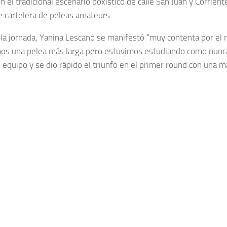
n el tradicional escenario boxístico de calle San Juan y Corrien
e cartelera de peleas amateurs.
r la jornada, Yanina Lescano se manifestó “muy contenta por el 
s una pelea más larga pero estuvimos estudiando como nunca
 equipo y se dio rápido el triunfo en el primer round con una m