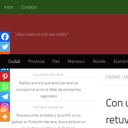
Inicio
Contacto
Skip to content
"¡Aquí naides es más que naides!"
Ciudad
Provincia
País
Mercosur
Mundo
Econom
SIGUIENTE HISTORIA
CIUDAD
/
D
Bahillo anunció que esta semana se
incorpora el arroz al dólar de economías
regionales
Con 
HISTORIA ANTERIOR
retu
Dice escuchar al diablo y acuchilló a sus
padres en Estación Herrera, ahora está en un