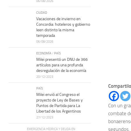
06/08/2026
CIUDAD
Vacaciones de invierno en
Concordia: hoteleros y gobierno
leen distinto la misma
temporada
06/08/2026
ECONOMÍA
/
PAÍS
Milei presentó un DNU de 366
artículos para una profunda
desregulación de la economía
20/12/2023
Compartilo
PAÍS
Milei envió al Congreso el
proyecto de Ley de Bases y
Con un gran
Puntos de Partida para La
Libertad de los Argentinos
combate d
27/12/2023
bonaerense
segundos.
EMERGENCIA HÍDRICA Y DEUDA EN