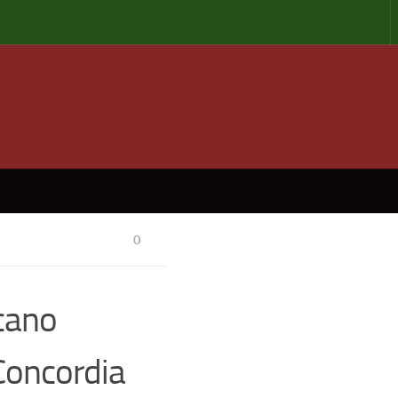
0
cano
Concordia