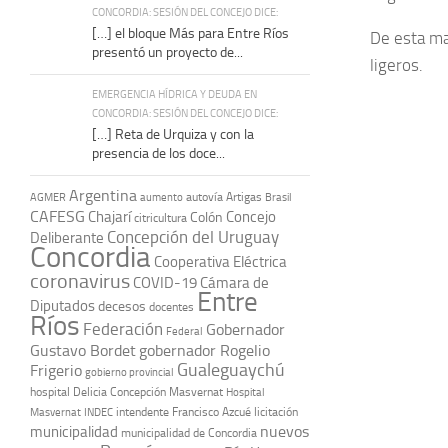
CONCORDIA: SESIÓN DEL CONCEJO DICE:
[…] el bloque Más para Entre Ríos
De esta ma
presentó un proyecto de...
ligeros.
EMERGENCIA HÍDRICA Y DEUDA EN
CONCORDIA: SESIÓN DEL CONCEJO DICE:
[…] Reta de Urquiza y con la
presencia de los doce...
Argentina
autovía Artigas
AGMER
aumento
Brasil
CAFESG
Chajarí
Concejo
Colón
citricultura
Concepción del Uruguay
Deliberante
Concordia
Cooperativa Eléctrica
coronavirus
COVID-19
Cámara de
Entre
Diputados
decesos
docentes
Ríos
Federación
Gobernador
Federal
Gustavo Bordet
gobernador Rogelio
Gualeguaychú
Frigerio
gobierno provincial
hospital Delicia Concepción Masvernat
Hospital
intendente Francisco Azcué
licitación
Masvernat
INDEC
nuevos
municipalidad
municipalidad de Concordia