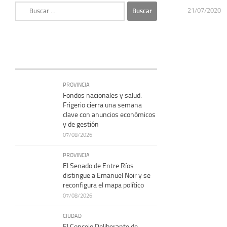
Buscar:
21/07/2020
PROVINCIA
Fondos nacionales y salud:
Frigerio cierra una semana
clave con anuncios económicos
y de gestión
07/08/2026
PROVINCIA
El Senado de Entre Ríos
distingue a Emanuel Noir y se
reconfigura el mapa político
07/08/2026
CIUDAD
El Concejo Deliberante de