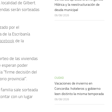
localidad de Gilbert.
Hídrica y la reestructuración de
viendas serán sorteadas
deuda municipal
06/08/2026
zado por el
a de la Escribanía
acebook
de la
sorteo de las viviendas
e esperan poder
la “firme decisión del
CIUDAD
orio provincial”.
Vacaciones de invierno en
Concordia: hoteleros y gobierno
 familia sale sorteada
leen distinto la misma temporada
contar con un lugar
06/08/2026