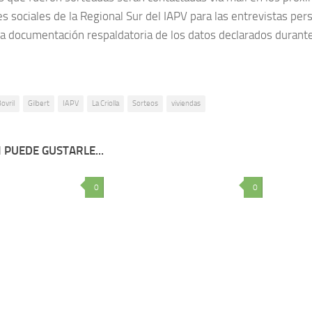
s sociales de la Regional Sur del IAPV para las entrevistas per
la documentación respaldatoria de los datos declarados durante 
ovril
Gilbert
IAPV
La Criolla
Sorteos
viviendas
 PUEDE GUSTARLE...
0
0