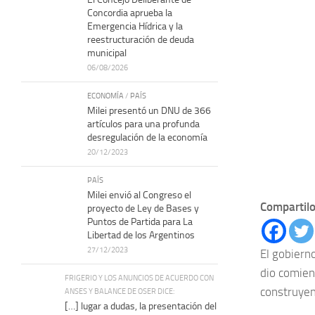
Concordia aprueba la
Emergencia Hídrica y la
reestructuración de deuda
municipal
06/08/2026
ECONOMÍA
/
PAÍS
Milei presentó un DNU de 366
artículos para una profunda
desregulación de la economía
20/12/2023
PAÍS
Milei envió al Congreso el
Compartilo
proyecto de Ley de Bases y
Puntos de Partida para La
Libertad de los Argentinos
27/12/2023
El gobierno
dio comien
FRIGERIO Y LOS ANUNCIOS DE ACUERDO CON
construyen
ANSES Y BALANCE DE OSER DICE:
[…] lugar a dudas, la presentación del