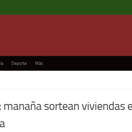
ía
Deporte
Más
: manaña sortean viviendas 
la