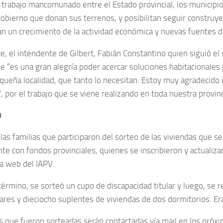
l trabajo mancomunado entre el Estado provincial, los municipi
gobierno que donan sus terrenos, y posibilitan seguir construy
n un crecimiento de la actividad económica y nuevas fuentes d
e, el intendente de Gilbert, Fabián Constantino quien siguió el 
e “es una gran alegría poder acercar soluciones habitacionales 
queña localidad, que tanto lo necesitan. Estoy muy agradecido
, por el trabajo que se viene realizando en toda nuestra provinc
O
las familias que participaron del sorteo de las viviendas que s
te con fondos provinciales, quienes se inscribieron y actualiza
na web del IAPV.
érmino, se sorteó un cupo de discapacidad titular y luego, se r
ares y dieciocho suplentes de viviendas de dos dormitorios. Era
as que fueron sorteadas serán contactadas vía mail en los próxi