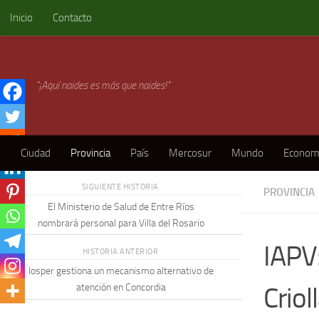
Inicio
Contacto
Skip to content
"¡Aquí naides es más que naides!"
Ciudad
Provincia
País
Mercosur
Mundo
Econom
SIGUIENTE HISTORIA
PROVINCIA
El Ministerio de Salud de Entre Ríos
nombrará personal para Villa del Rosario
IAPV
HISTORIA ANTERIOR
Iosper gestiona un mecanismo alternativo de
Criol
atención en Concordia