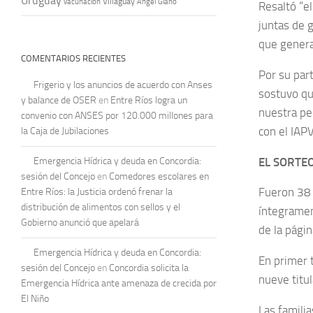
Uruguay
vacunación
Villaguay
Ángel Giano
Resaltó “e
juntas de 
que genera
COMENTARIOS RECIENTES
Por su part
Frigerio y los anuncios de acuerdo con Anses
sostuvo qu
y balance de OSER
en
Entre Ríos logra un
nuestra pe
convenio con ANSES por 120.000 millones para
con el IAPV
la Caja de Jubilaciones
EL SORTE
Emergencia Hídrica y deuda en Concordia:
sesión del Concejo
en
Comedores escolares en
Fueron 38 
Entre Ríos: la Justicia ordenó frenar la
distribución de alimentos con sellos y el
íntegramen
Gobierno anunció que apelará
de la pági
Emergencia Hídrica y deuda en Concordia:
En primer t
sesión del Concejo
en
Concordia solicita la
nueve titul
Emergencia Hídrica ante amenaza de crecida por
El Niño
Las famili