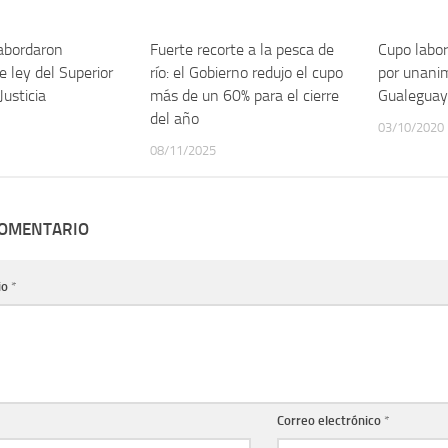
abordaron
Fuerte recorte a la pesca de
Cupo labor
e ley del Superior
río: el Gobierno redujo el cupo
por unani
Justicia
más de un 60% para el cierre
Gualegua
del año
03/10/2020
08/11/2025
COMENTARIO
io
*
Correo electrónico
*