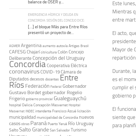
balance de OSER y...
Este lunes,
Mientras q
EMERGENCIA HÍDRICA Y DEUDA EN
entre mart
CONCORDIA: SESIÓN DEL CONCEJO DICE:
[…] el bloque Más para Entre Ríos
presentó un proyecto de...
El acto, q
presidente 
Argentina
autovía Artigas
AGMER
aumento
Brasil
Mayor de G
CAFESG
Chajarí
Concejo
Colón
citricultura
repartición
Concepción del Uruguay
Deliberante
Concordia
Cooperativa Eléctrica
coronavirus
Durante, la
COVID-19
Cámara de
Entre
Diputados
es el mome
decesos
docentes
Ríos
Federación
Gobernador
cumplir el 
Federal
Gustavo Bordet
gobernador Rogelio
gobierno pr
Gualeguaychú
Frigerio
gobierno provincial
hospital Delicia Concepción Masvernat
Hospital
El funciona
intendente Francisco Azcué
licitación
Masvernat
INDEC
nuevos
siente que 
municipalidad
municipalidad de Concordia
Paraná
casos
Río Uruguay
obras
Puerto Yeruá
para planif
Salto Grande
Turismo
Salto
San Salvador