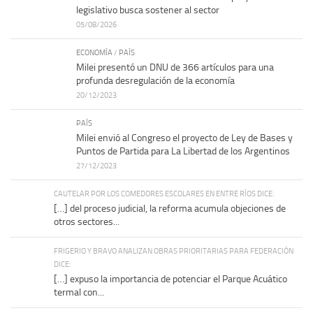
legislativo busca sostener al sector
05/08/2026
ECONOMÍA
/
PAÍS
Milei presentó un DNU de 366 artículos para una
profunda desregulación de la economía
20/12/2023
PAÍS
Milei envió al Congreso el proyecto de Ley de Bases y
Puntos de Partida para La Libertad de los Argentinos
27/12/2023
CAUTELAR POR LOS COMEDORES ESCOLARES EN ENTRE RÍOS DICE:
[…] del proceso judicial, la reforma acumula objeciones de
otros sectores...
FRIGERIO Y BRAVO ANALIZAN OBRAS PRIORITARIAS PARA FEDERACIÓN
DICE:
[…] expuso la importancia de potenciar el Parque Acuático
termal con...