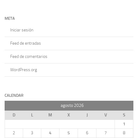
META
Iniciar sesión
Feed de entradas
Feed de comentarios
WordPress.org
CALENDAR
agosto 2026
D
L
M
X
J
V
S
1
2
3
4
5
6
7
8