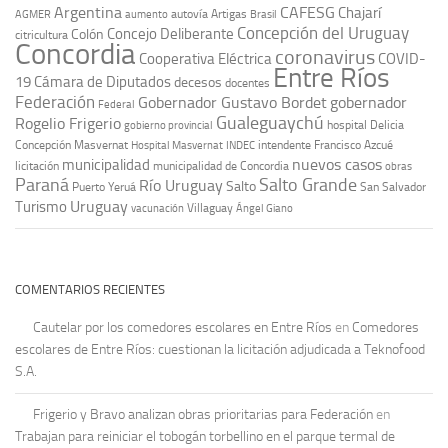
Argentina
CAFESG
Chajarí
autovía Artigas
AGMER
aumento
Brasil
Concepción del Uruguay
Concejo Deliberante
Colón
citricultura
Concordia
coronavirus
Cooperativa Eléctrica
COVID-
Entre Ríos
19
Cámara de Diputados
decesos
docentes
Federación
Gobernador Gustavo Bordet
gobernador
Federal
Gualeguaychú
Rogelio Frigerio
hospital Delicia
gobierno provincial
Concepción Masvernat
intendente Francisco Azcué
Hospital Masvernat
INDEC
nuevos casos
municipalidad
licitación
municipalidad de Concordia
obras
Paraná
Salto Grande
Río Uruguay
Salto
Puerto Yeruá
San Salvador
Uruguay
Turismo
vacunación
Villaguay
Ángel Giano
COMENTARIOS RECIENTES
Cautelar por los comedores escolares en Entre Ríos
en
Comedores
escolares de Entre Ríos: cuestionan la licitación adjudicada a Teknofood
S.A.
Frigerio y Bravo analizan obras prioritarias para Federación
en
Trabajan para reiniciar el tobogán torbellino en el parque termal de