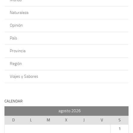
Naturaleza
Opinión
País
Provincia
Región
Viajes y Sabores
CALENDAR
agosto 2026
D
L
M
X
J
V
S
1