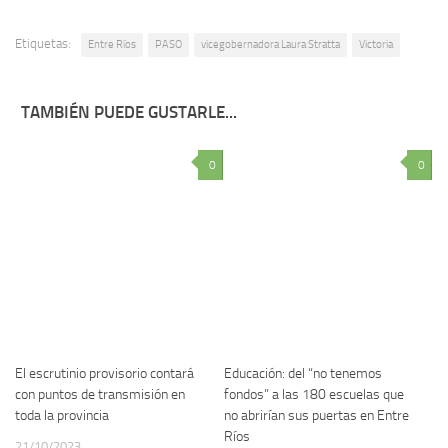
Etiquetas:
Entre Ríos
PASO
vicegobernadora Laura Stratta
Victoria
TAMBIÉN PUEDE GUSTARLE...
0
0
El escrutinio provisorio contará
Educación: del “no tenemos
con puntos de transmisión en
fondos” a las 180 escuelas que
toda la provincia
no abrirían sus puertas en Entre
Ríos
21/10/2023