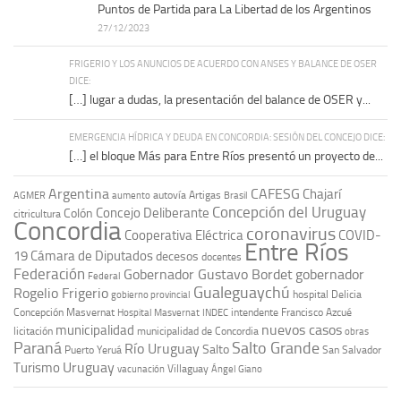
Puntos de Partida para La Libertad de los Argentinos
27/12/2023
FRIGERIO Y LOS ANUNCIOS DE ACUERDO CON ANSES Y BALANCE DE OSER
DICE:
[…] lugar a dudas, la presentación del balance de OSER y...
EMERGENCIA HÍDRICA Y DEUDA EN CONCORDIA: SESIÓN DEL CONCEJO DICE:
[…] el bloque Más para Entre Ríos presentó un proyecto de...
Argentina
CAFESG
Chajarí
autovía Artigas
AGMER
aumento
Brasil
Concepción del Uruguay
Concejo Deliberante
Colón
citricultura
Concordia
coronavirus
Cooperativa Eléctrica
COVID-
Entre Ríos
19
Cámara de Diputados
decesos
docentes
Federación
Gobernador Gustavo Bordet
gobernador
Federal
Gualeguaychú
Rogelio Frigerio
hospital Delicia
gobierno provincial
Concepción Masvernat
intendente Francisco Azcué
Hospital Masvernat
INDEC
nuevos casos
municipalidad
licitación
municipalidad de Concordia
obras
Paraná
Salto Grande
Río Uruguay
Salto
Puerto Yeruá
San Salvador
Uruguay
Turismo
vacunación
Villaguay
Ángel Giano