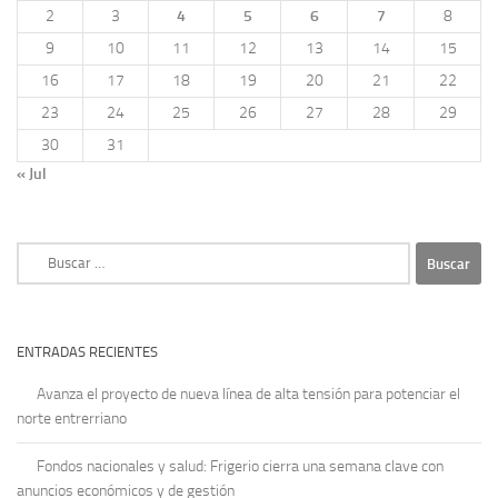
2
3
4
5
6
7
8
9
10
11
12
13
14
15
16
17
18
19
20
21
22
23
24
25
26
27
28
29
30
31
« Jul
Buscar:
ENTRADAS RECIENTES
Avanza el proyecto de nueva línea de alta tensión para potenciar el
norte entrerriano
Fondos nacionales y salud: Frigerio cierra una semana clave con
anuncios económicos y de gestión