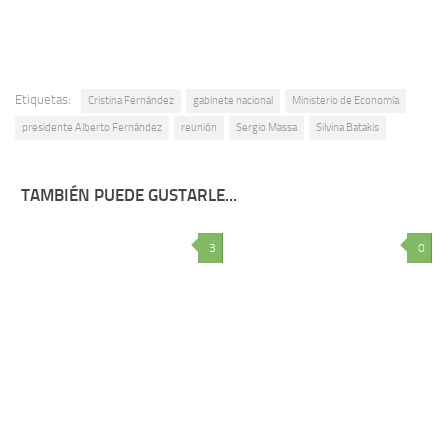
Etiquetas:
Cristina Fernández
gabinete nacional
Ministerio de Economía
presidente Alberto Fernández
reunión
Sergio Massa
Silvina Batakis
TAMBIÉN PUEDE GUSTARLE...
3
0