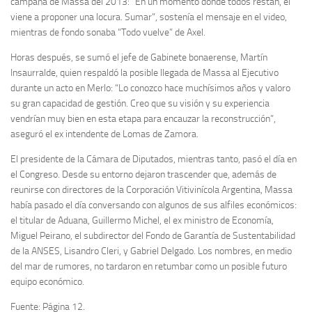
campaña de Massa del 2013: “En un momento donde todos restan, él
viene a proponer una locura. Sumar”, sostenía el mensaje en el video,
mientras de fondo sonaba “Todo vuelve” de Axel.
Horas después, se sumó el jefe de Gabinete bonaerense, Martín
Insaurralde, quien respaldó la posible llegada de Massa al Ejecutivo
durante un acto en Merlo: “Lo conozco hace muchísimos años y valoro
su gran capacidad de gestión. Creo que su visión y su experiencia
vendrían muy bien en esta etapa para encauzar la reconstrucción”,
aseguró el ex intendente de Lomas de Zamora.
El presidente de la Cámara de Diputados, mientras tanto, pasó el día en
el Congreso. Desde su entorno dejaron trascender que, además de
reunirse con directores de la Corporación Vitivinícola Argentina, Massa
había pasado el día conversando con algunos de sus alfiles económicos:
el titular de Aduana, Guillermo Michel, el ex ministro de Economía,
Miguel Peirano, el subdirector del Fondo de Garantía de Sustentabilidad
de la ANSES, Lisandro Cleri, y Gabriel Delgado. Los nombres, en medio
del mar de rumores, no tardaron en retumbar como un posible futuro
equipo económico.
Fuente: Página 12.