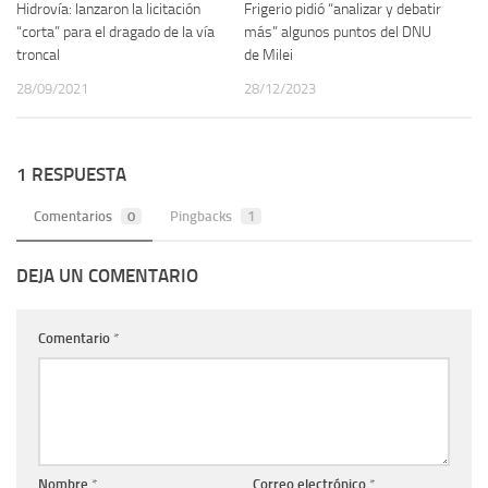
Hidrovía: lanzaron la licitación
Frigerio pidió “analizar y debatir
“corta” para el dragado de la vía
más” algunos puntos del DNU
troncal
de Milei
28/09/2021
28/12/2023
1 RESPUESTA
Comentarios
0
Pingbacks
1
DEJA UN COMENTARIO
Comentario
*
Nombre
*
Correo electrónico
*