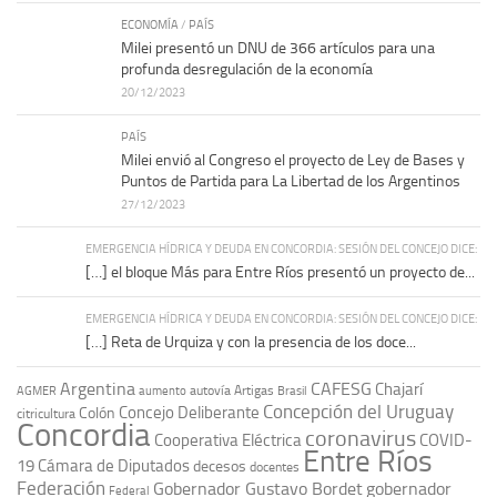
ECONOMÍA
/
PAÍS
Milei presentó un DNU de 366 artículos para una
profunda desregulación de la economía
20/12/2023
PAÍS
Milei envió al Congreso el proyecto de Ley de Bases y
Puntos de Partida para La Libertad de los Argentinos
27/12/2023
EMERGENCIA HÍDRICA Y DEUDA EN CONCORDIA: SESIÓN DEL CONCEJO DICE:
[…] el bloque Más para Entre Ríos presentó un proyecto de...
EMERGENCIA HÍDRICA Y DEUDA EN CONCORDIA: SESIÓN DEL CONCEJO DICE:
[…] Reta de Urquiza y con la presencia de los doce...
Argentina
CAFESG
Chajarí
autovía Artigas
AGMER
aumento
Brasil
Concepción del Uruguay
Concejo Deliberante
Colón
citricultura
Concordia
coronavirus
Cooperativa Eléctrica
COVID-
Entre Ríos
19
Cámara de Diputados
decesos
docentes
Federación
Gobernador Gustavo Bordet
gobernador
Federal