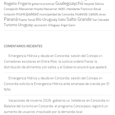
Gualeguaychú
Rogelio Frigerio
hospital Delicia
gobierno provincial
Concepción Masvernat
intendente Francisco Azcué
Hospital Masvernat
INDEC
nuevos casos
municipalidad
licitación
municipalidad de Concordia
obras
Paraná
Salto Grande
Río Uruguay
Salto
Puerto Yeruá
San Salvador
Uruguay
Turismo
vacunación
Villaguay
Ángel Giano
COMENTARIOS RECIENTES
Emergencia Hídrica y deuda en Concordia: sesión del Concejo
en
Comedores escolares en Entre Ríos: la Justicia ordenó frenar la
distribución de alimentos con sellos y el Gobierno anunció que apelará
Emergencia Hídrica y deuda en Concordia: sesión del Concejo
en
Concordia solicita la Emergencia Hídrica ante amenaza de crecida por El
Niño
Vacaciones de invierno 2026: gobierno vs. hoteleros en Concordia
en
Balance del turismo en Concordia: el programa Concorpass registró un
aumento de usuarios impulsado por la demanda local