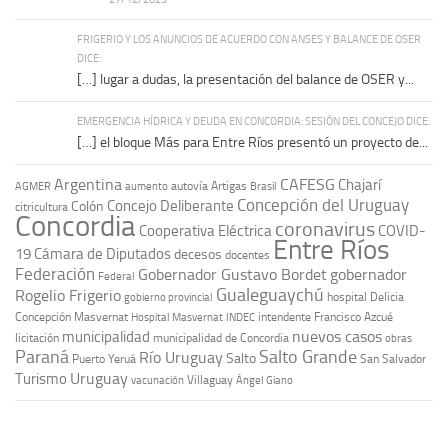
FRIGERIO Y LOS ANUNCIOS DE ACUERDO CON ANSES Y BALANCE DE OSER
DICE:
[…] lugar a dudas, la presentación del balance de OSER y...
EMERGENCIA HÍDRICA Y DEUDA EN CONCORDIA: SESIÓN DEL CONCEJO DICE:
[…] el bloque Más para Entre Ríos presentó un proyecto de...
Argentina
CAFESG
Chajarí
autovía Artigas
AGMER
aumento
Brasil
Concepción del Uruguay
Concejo Deliberante
Colón
citricultura
Concordia
coronavirus
Cooperativa Eléctrica
COVID-
Entre Ríos
19
Cámara de Diputados
decesos
docentes
Federación
Gobernador Gustavo Bordet
gobernador
Federal
Gualeguaychú
Rogelio Frigerio
hospital Delicia
gobierno provincial
Concepción Masvernat
intendente Francisco Azcué
Hospital Masvernat
INDEC
nuevos casos
municipalidad
licitación
municipalidad de Concordia
obras
Paraná
Salto Grande
Río Uruguay
Salto
Puerto Yeruá
San Salvador
Uruguay
Turismo
vacunación
Villaguay
Ángel Giano