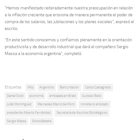
“Hemos manifestado reiteradamente nuestra preocupación en relación
a la inflación creciente que erosiona de manera permanente el poder de
compra de los salarios, las jubilaciones y los planes sociales”, expresó el
escrito.
“En este sentido conocemos y confiamos plenamente en la orientación
productivista y de desarrollo industrial que dará el compañero Sergio
Massa a la economía argentina”, completó.
Etiquetas:
Afip
Argentina
Banco Nación
Carlos Castagneto
Daniel Scioli
economía
embajada en Brasil
Gustavo Beliz
Julián Domínguez
Mercedes Marcó del Pont
ministerio ampliado
presidente Alberto Fernández
Secretaría de Asuntos Estratégicos
Sergio Massa
Silvina Batakis