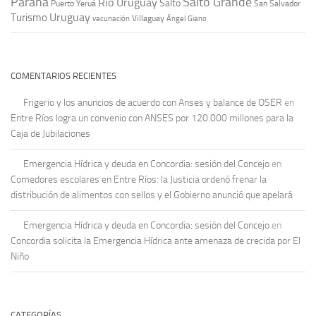
Paraná
Salto Grande
Río Uruguay
Salto
Puerto Yeruá
San Salvador
Uruguay
Turismo
vacunación
Villaguay
Ángel Giano
COMENTARIOS RECIENTES
Frigerio y los anuncios de acuerdo con Anses y balance de OSER
en
Entre Ríos logra un convenio con ANSES por 120.000 millones para la
Caja de Jubilaciones
Emergencia Hídrica y deuda en Concordia: sesión del Concejo
en
Comedores escolares en Entre Ríos: la Justicia ordenó frenar la
distribución de alimentos con sellos y el Gobierno anunció que apelará
Emergencia Hídrica y deuda en Concordia: sesión del Concejo
en
Concordia solicita la Emergencia Hídrica ante amenaza de crecida por El
Niño
CATEGORÍAS