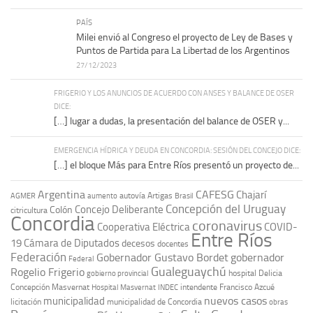
PAÍS
Milei envió al Congreso el proyecto de Ley de Bases y
Puntos de Partida para La Libertad de los Argentinos
27/12/2023
FRIGERIO Y LOS ANUNCIOS DE ACUERDO CON ANSES Y BALANCE DE OSER
DICE:
[…] lugar a dudas, la presentación del balance de OSER y...
EMERGENCIA HÍDRICA Y DEUDA EN CONCORDIA: SESIÓN DEL CONCEJO DICE:
[…] el bloque Más para Entre Ríos presentó un proyecto de...
Argentina
CAFESG
Chajarí
autovía Artigas
AGMER
aumento
Brasil
Concepción del Uruguay
Concejo Deliberante
Colón
citricultura
Concordia
coronavirus
Cooperativa Eléctrica
COVID-
Entre Ríos
19
Cámara de Diputados
decesos
docentes
Federación
Gobernador Gustavo Bordet
gobernador
Federal
Gualeguaychú
Rogelio Frigerio
hospital Delicia
gobierno provincial
Concepción Masvernat
intendente Francisco Azcué
Hospital Masvernat
INDEC
nuevos casos
municipalidad
licitación
municipalidad de Concordia
obras