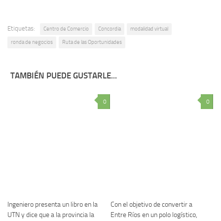
Etiquetas:
Centro de Comercio
Concordia
modalidad virtual
ronda de negocios
Ruta de las Oportunidades
TAMBIÉN PUEDE GUSTARLE...
0
0
Ingeniero presenta un libro en la
Con el objetivo de convertir a
UTN y dice que a la provincia la
Entre Ríos en un polo logístico,