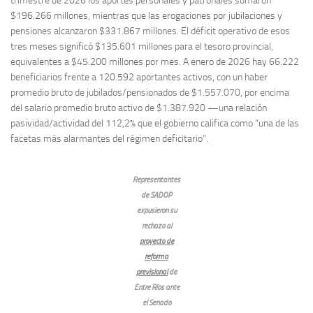
trimestre de 2026 los aportes personales y patronales sumaron
$196.266 millones, mientras que las erogaciones por jubilaciones y
pensiones alcanzaron $331.867 millones. El déficit operativo de esos
tres meses significó $135.601 millones para el tesoro provincial,
equivalentes a $45.200 millones por mes. A enero de 2026 hay 66.222
beneficiarios frente a 120.592 aportantes activos, con un haber
promedio bruto de jubilados/pensionados de $1.557.070, por encima
del salario promedio bruto activo de $1.387.920 —una relación
pasividad/actividad del 112,2% que el gobierno califica como “una de las
facetas más alarmantes del régimen deficitario”.
Representantes
de SADOP
expusieron su
rechazo al
proyecto de
reforma
previsional
de
Entre Ríos ante
el Senado