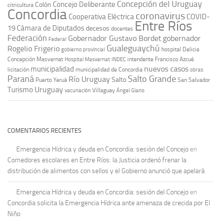
Concepción del Uruguay
Concejo Deliberante
Colón
citricultura
Concordia
coronavirus
Cooperativa Eléctrica
COVID-
Entre Ríos
19
Cámara de Diputados
decesos
docentes
Federación
Gobernador Gustavo Bordet
gobernador
Federal
Gualeguaychú
Rogelio Frigerio
hospital Delicia
gobierno provincial
Concepción Masvernat
intendente Francisco Azcué
Hospital Masvernat
INDEC
nuevos casos
municipalidad
licitación
municipalidad de Concordia
obras
Paraná
Salto Grande
Río Uruguay
Salto
Puerto Yeruá
San Salvador
Uruguay
Turismo
vacunación
Villaguay
Ángel Giano
COMENTARIOS RECIENTES
Emergencia Hídrica y deuda en Concordia: sesión del Concejo
en
Comedores escolares en Entre Ríos: la Justicia ordenó frenar la
distribución de alimentos con sellos y el Gobierno anunció que apelará
Emergencia Hídrica y deuda en Concordia: sesión del Concejo
en
Concordia solicita la Emergencia Hídrica ante amenaza de crecida por El
Niño