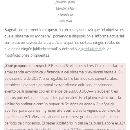
provincial. (Foto:
Libre Entre Ríos
/ Senado de
Entre Ríos)
Bagnat complementó la exposición técnica y subrayó que “el objetivo es
que el sistema no empeore”, poniendo a disposición el informe actuarial
completo en la web de la Caja. Aclaró que “no se toca ningún recibo de
sueldo de ningún jubilado actual” y defendió la
gradualidad
de las
modificaciones propuestas.
¿Qué propone el proyecto?
En sus 46 artículos y tres títulos, declara la
emergencia económica y financiera del sistema previsional hasta el 31
de diciembre de 2027, prorrogable. Entre las medidas coyunturales,
establece un aporte personal extraordinario adicional escalonado —
exento para quienes cobren menos de $3.000.000— y sube en tres
puntos porcentuales los aportes patronales. En el plano estructural, la
jubilación ordinaria común requerirá 65 años de edad y 35 años de
aportes; para quienes ingresen al sistema tras la vigencia de la ley, la
edad sube a 68 años, aplicándose de manera gradual después de un
período de cinco años. El haber jubilatorio inicial se calculará sobre el 82%
del promedio actualizado de las últimas 240 remuneraciones mensuales