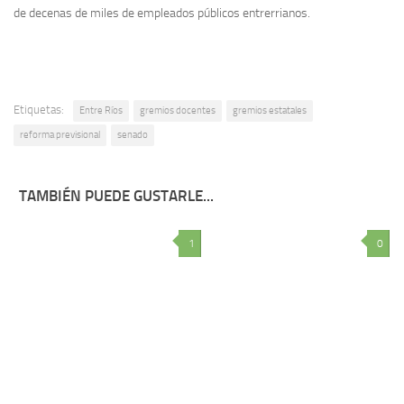
de decenas de miles de empleados públicos entrerrianos.
Etiquetas:
Entre Ríos
gremios docentes
gremios estatales
reforma previsional
senado
TAMBIÉN PUEDE GUSTARLE...
1
0