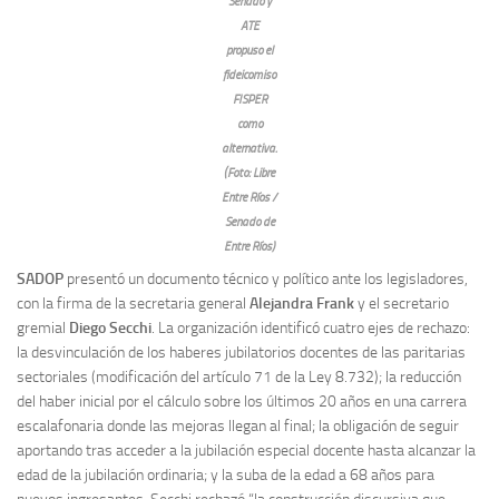
Senado y
ATE
propuso el
fideicomiso
FISPER
como
alternativa.
(Foto: Libre
Entre Ríos /
Senado de
Entre Ríos)
SADOP
presentó un documento técnico y político ante los legisladores,
con la firma de la secretaria general
Alejandra Frank
y el secretario
gremial
Diego Secchi
. La organización identificó cuatro ejes de rechazo:
la desvinculación de los haberes jubilatorios docentes de las paritarias
sectoriales (modificación del artículo 71 de la Ley 8.732); la reducción
del haber inicial por el cálculo sobre los últimos 20 años en una carrera
escalafonaria donde las mejoras llegan al final; la obligación de seguir
aportando tras acceder a la jubilación especial docente hasta alcanzar la
edad de la jubilación ordinaria; y la suba de la edad a 68 años para