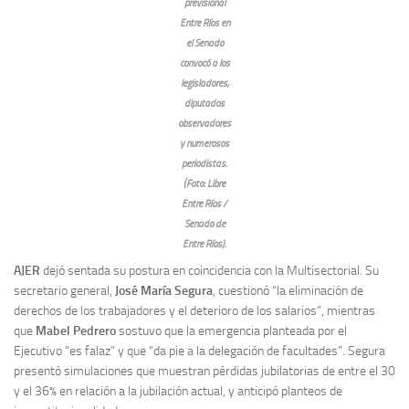
previsional
Entre Ríos en
el Senado
convocó a los
legisladores,
diputados
observadores
y numerosos
periodistas.
(Foto: Libre
Entre Ríos /
Senado de
Entre Ríos).
AJER
dejó sentada su postura en coincidencia con la Multisectorial. Su
secretario general,
José María Segura
, cuestionó “la eliminación de
derechos de los trabajadores y el deterioro de los salarios”, mientras
que
Mabel Pedrero
sostuvo que la emergencia planteada por el
Ejecutivo “es falaz” y que “da pie a la delegación de facultades”. Segura
presentó simulaciones que muestran pérdidas jubilatorias de entre el 30
y el 36% en relación a la jubilación actual, y anticipó planteos de