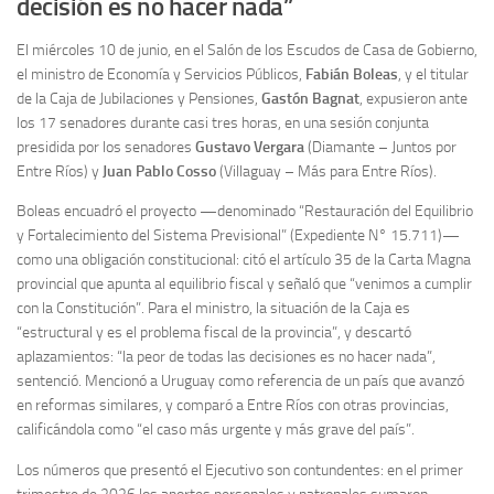
decisión es no hacer nada”
El miércoles 10 de junio, en el Salón de los Escudos de Casa de Gobierno,
el ministro de Economía y Servicios Públicos,
Fabián Boleas
, y el titular
de la Caja de Jubilaciones y Pensiones,
Gastón Bagnat
, expusieron ante
los 17 senadores durante casi tres horas, en una sesión conjunta
presidida por los senadores
Gustavo Vergara
(Diamante – Juntos por
Entre Ríos) y
Juan Pablo Cosso
(Villaguay – Más para Entre Ríos).
Boleas encuadró el proyecto —denominado “Restauración del Equilibrio
y Fortalecimiento del Sistema Previsional” (Expediente N° 15.711)—
como una obligación constitucional: citó el artículo 35 de la Carta Magna
provincial que apunta al equilibrio fiscal y señaló que “venimos a cumplir
con la Constitución”. Para el ministro, la situación de la Caja es
“estructural y es el problema fiscal de la provincia”, y descartó
aplazamientos: “la peor de todas las decisiones es no hacer nada”,
sentenció. Mencionó a Uruguay como referencia de un país que avanzó
en reformas similares, y comparó a Entre Ríos con otras provincias,
calificándola como “el caso más urgente y más grave del país”.
Los números que presentó el Ejecutivo son contundentes: en el primer