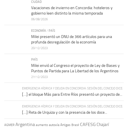
CIUDAD
Vacaciones de invierno en Concordia: hoteleros y
gobierno leen distinto la misma temporada
06/08/2026
ECONOMÍA
/
PAÍS
Milei presentó un DNU de 366 artículos para una
profunda desregulación de la economía
20/12/2023
PAÍS
Milei envió al Congreso el proyecto de Ley de Bases y
Puntos de Partida para La Libertad de los Argentinos
27/12/2023
EMERGENCIA HÍDRICA Y DEUDA EN CONCORDIA: SESIÓN DEL CONCEJO DICE:
[…] el bloque Más para Entre Ríos presentó un proyecto de...
EMERGENCIA HÍDRICA Y DEUDA EN CONCORDIA: SESIÓN DEL CONCEJO DICE:
[…] Reta de Urquiza y con la presencia de los doce...
Argentina
CAFESG
Chajarí
autovía Artigas
AGMER
aumento
Brasil