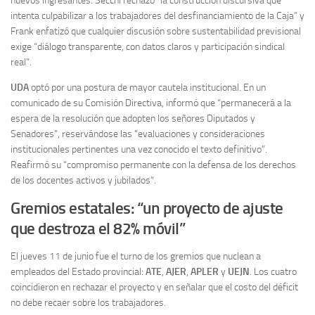
nuevos ingresantes. Secchi rechazó “la construcción discursiva que
intenta culpabilizar a los trabajadores del desfinanciamiento de la Caja” y
Frank enfatizó que cualquier discusión sobre sustentabilidad previsional
exige “diálogo transparente, con datos claros y participación sindical
real”.
UDA
optó por una postura de mayor cautela institucional. En un
comunicado de su Comisión Directiva, informó que “permanecerá a la
espera de la resolución que adopten los señores Diputados y
Senadores”, reservándose las “evaluaciones y consideraciones
institucionales pertinentes una vez conocido el texto definitivo”.
Reafirmó su “compromiso permanente con la defensa de los derechos
de los docentes activos y jubilados”.
Gremios estatales: “un proyecto de ajuste
que destroza el 82% móvil”
El jueves 11 de junio fue el turno de los gremios que nuclean a
empleados del Estado provincial:
ATE
,
AJER
,
APLER
y
UEJN
. Los cuatro
coincidieron en rechazar el proyecto y en señalar que el costo del déficit
no debe recaer sobre los trabajadores.