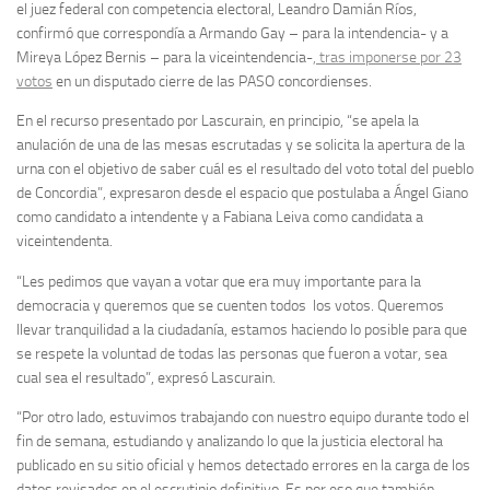
el juez federal con competencia electoral, Leandro Damián Ríos,
confirmó que correspondía a Armando Gay – para la intendencia- y a
Mireya López Bernis – para la viceintendencia-
, tras imponerse por 23
votos
en un disputado cierre de las PASO concordienses.
En el recurso presentado por Lascurain, en principio, “se apela la
anulación de una de las mesas escrutadas y se solicita la apertura de la
urna con el objetivo de saber cuál es el resultado del voto total del pueblo
de Concordia”, expresaron desde el espacio que postulaba a Ángel Giano
como candidato a intendente y a Fabiana Leiva como candidata a
viceintendenta.
“Les pedimos que vayan a votar que era muy importante para la
democracia y queremos que se cuenten todos los votos. Queremos
llevar tranquilidad a la ciudadanía, estamos haciendo lo posible para que
se respete la voluntad de todas las personas que fueron a votar, sea
cual sea el resultado”, expresó Lascurain.
“Por otro lado, estuvimos trabajando con nuestro equipo durante todo el
fin de semana, estudiando y analizando lo que la justicia electoral ha
publicado en su sitio oficial y hemos detectado errores en la carga de los
datos revisados en el escrutinio definitivo. Es por eso que también