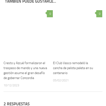
TAMBIÉN PUEDE GUSTARLE...
0
0
Cresto y Azcué formalizaron el
El Club Vasco remodeló la
traspaso de mando y una nueva
cancha de pelota paleta en su
gestión asume el gran desafío
centenario
de gobernar Concordia
05/02/2021
10/12/2023
2 RESPUESTAS