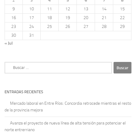
2
3
4
5
6
7
8
9
10
11
12
13
14
15
16
17
18
19
20
21
22
23
24
25
26
27
28
29
30
31
« Jul
Buscar:
ENTRADAS RECIENTES
Mercado laboral en Entre Ríos: Concordia retrocede mientras el resto
de la provincia mejora
Avanza el proyecto de nueva línea de alta tensión para potenciar el
norte entrerriano