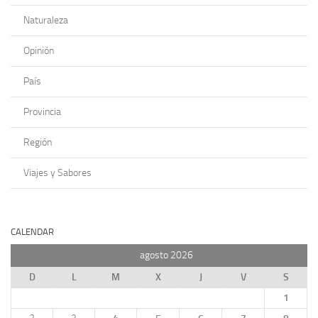
Naturaleza
Opinión
País
Provincia
Región
Viajes y Sabores
CALENDAR
agosto 2026
D
L
M
X
J
V
S
1