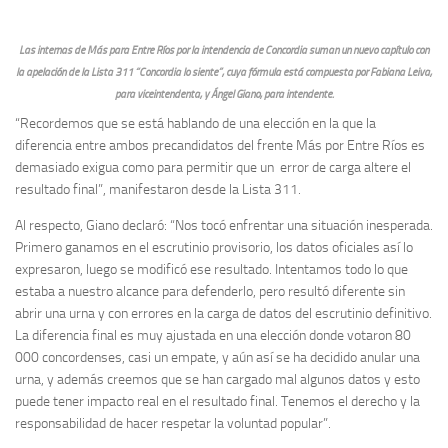
Las internas de Más para Entre Ríos por la intendencia de Concordia suman un nuevo capítulo con
la apelación de la Lista 311 “Concordia lo siente”, cuya fórmula está compuesta por Fabiana Leiva,
para viceintendenta, y Ángel Giano, para intendente.
“Recordemos que se está hablando de una elección en la que la
diferencia entre ambos precandidatos del frente Más por Entre Ríos es
demasiado exigua como para permitir que un error de carga altere el
resultado final”, manifestaron desde la Lista 311.
Al respecto, Giano declaró: “Nos tocó enfrentar una situación inesperada.
Primero ganamos en el escrutinio provisorio, los datos oficiales así lo
expresaron, luego se modificó ese resultado. Intentamos todo lo que
estaba a nuestro alcance para defenderlo, pero resultó diferente sin
abrir una urna y con errores en la carga de datos del escrutinio definitivo.
La diferencia final es muy ajustada en una elección donde votaron 80
000 concordenses, casi un empate, y aún así se ha decidido anular una
urna, y además creemos que se han cargado mal algunos datos y esto
puede tener impacto real en el resultado final. Tenemos el derecho y la
responsabilidad de hacer respetar la voluntad popular”.