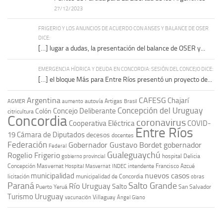
27/12/2023
FRIGERIO Y LOS ANUNCIOS DE ACUERDO CON ANSES Y BALANCE DE OSER
DICE:
[…] lugar a dudas, la presentación del balance de OSER y...
EMERGENCIA HÍDRICA Y DEUDA EN CONCORDIA: SESIÓN DEL CONCEJO DICE:
[…] el bloque Más para Entre Ríos presentó un proyecto de...
Argentina
CAFESG
Chajarí
autovía Artigas
AGMER
aumento
Brasil
Concepción del Uruguay
Concejo Deliberante
Colón
citricultura
Concordia
coronavirus
Cooperativa Eléctrica
COVID-
Entre Ríos
19
Cámara de Diputados
decesos
docentes
Federación
Gobernador Gustavo Bordet
gobernador
Federal
Gualeguaychú
Rogelio Frigerio
hospital Delicia
gobierno provincial
Concepción Masvernat
intendente Francisco Azcué
Hospital Masvernat
INDEC
nuevos casos
municipalidad
licitación
municipalidad de Concordia
obras
Paraná
Salto Grande
Río Uruguay
Salto
Puerto Yeruá
San Salvador
Uruguay
Turismo
vacunación
Villaguay
Ángel Giano